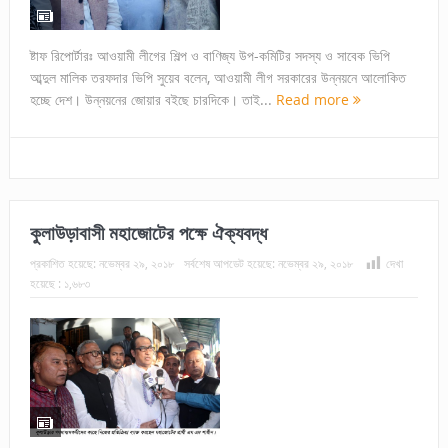
ষ্টাফ রিপোর্টারঃ আওয়ামী লীগের শিল্প ও বাণিজ্য উপ-কমিটির সদস্য ও সাবেক ভিপি
আব্দুল মালিক তরফদার ভিপি সুয়েব বলেন, আওয়ামী লীগ সরকারের উন্নয়নে আলোকিত
হচ্ছে দেশ। উন্নয়নের জোয়ার বইছে চারদিকে। তাই...
Read more
কুলাউড়াবাসী মহাজোটের পক্ষে ঐক্যবদ্ধ
প্রকাশিত হয়েছে:
নভেম্বর ২৯, ২০১৮
সর্বশেষ আপডেট হয়েছে:
নভেম্বর ২৯, ২০১৮
দেখা
হয়েছে :
১,৬৮৩