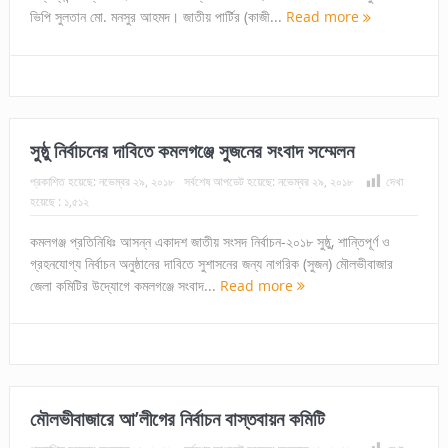
ভিপি সুলতান মো. মনসুর আহমদ। জাতীয় পার্টির (কাজী...
Read more
সুষ্ঠু নির্বাচনের দাবিতে কমলগঞ্জে সুজনের সংবাদ সম্মেলন
প্রকাশিত হয়েছে:
নভেম্বর ২৯, ২০১৮
সর্বশেষ আপডেট হয়েছে:
নভেম্বর ২৯, ২০১৮
দেখা
হয়েছে :
১,৫১২
কমলগঞ্জ প্রতিনিধিঃ আসন্ন একাদশ জাতীয় সংসদ নির্বাচন-২০১৮ সুষ্ঠু, শান্তিপূর্ণ ও
গ্রহনযোগ্য নির্বাচন অনুষ্ঠানের দাবিতে সুশাসনের জন্য নাগরিক (সুজন) মৌলভীবাজার
জেলা কমিটির উদ্যোগে কমলগঞ্জে সংবাদ...
Read more
মৌলভীবাজারে আ’লীগের নির্বাচন বাস্তবায়ন কমিটি