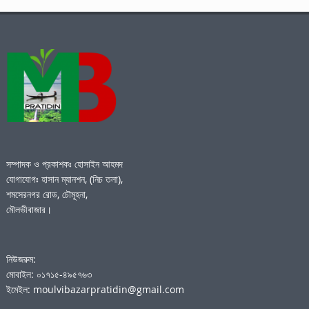
সম্পাদক ও প্রকাশকঃ হোসাইন আহমদ
যোগাযোগঃ হাসান ম্যানশন, (নিচ তলা),
শমসেরনগর রোড, চৌমূহনা,
মৌলভীবাজার।
নিউজরুম:
মোবাইল: ০১৭১৫-৪৯৫৭৬৩
ইমেইল: moulvibazarpratidin@gmail.com