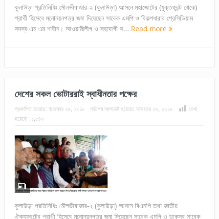
কুলাউড়া প্রতিনিধিঃ মৌলভীবাজার-২ (কুলাউড়া) আসনে মহাজোটের (যুক্তফ্রন্ট থেকে)
প্রার্থী হিসেবে মনোনয়নপত্র জমা দিয়েছেন সাবেক এমপি ও বিকল্পধারার প্রেসিডিয়াম
সদস্য এম এম শাহীন। আওয়ামীলীগ ও সহযোগী স...
Read more
দেশের সকল ভোটাররাই স্বাধীনতার পক্ষের
প্রকাশিত হয়েছে:
নভেম্বর ২৯, ২০১৮
সর্বশেষ আপডেট হয়েছে:
নভেম্বর ২৯, ২০১৮
দেখা
হয়েছে :
১,৫৪৩
কুলাউড়া প্রতিনিধিঃ মৌলভীবাজার-২ (কুলাউড়া) আসনে বিএনপি তথা জাতীয়
ঐক্যফ্রন্টের প্রার্থী হিসেবে মনোনয়নপত্র জমা দিয়েছেন সাবেক এমপি ও ডাকসুর সাবেক