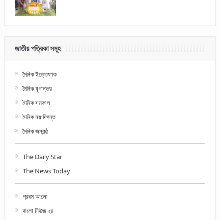
জাতীয় পত্রিকা সমূহ
দৈনিক ইত্তেফাক
দৈনিক যুগান্তর
দৈনিক সমকাল
দৈনিক নয়াদিগন্ত
দৈনিক জনকন্ঠ
The Daily Star
The News Today
প্রথম আলো
বাংলা নিউজ ২৪