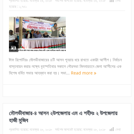
প্রকাশিত হয়েছে:
নভেম্বর ২৯, ২০১৮
সর্বশেষ আপডেট হয়েছে:
নভেম্বর ২৯, ২০১৮
দেখা
হয়েছে :
১,৭৫১
ষ্টাফ রিপোর্টারঃ মৌলভীবাজারের ৪টি আসন পূনরায় ধরে রাখতে একাট্টা আ’লীগ। নির্বাচন
বাস্তবায়ন করার লক্ষ্যে বৃহস্পতিবার সকালে পৌরসভা মিলনায়তনে জেলা আ’লীগের এক
বিশেষ বর্ধিত সভার আহব্বান করা হয়। সভা...
Read more
মৌলভীবাজার-৪ আসন ২উপজেলায় এম এ শহীদঃ ২ উপজেলায়
হাজী মুজিব
প্রকাশিত হয়েছে:
নভেম্বর ২৮, ২০১৮
সর্বশেষ আপডেট হয়েছে:
নভেম্বর ২৮, ২০১৮
দেখা