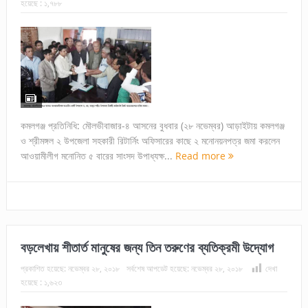
হয়েছে :
১,৭৮৮
কমলগঞ্জ প্রতিনিধি: মৌলভীবাজার-৪ আসনের বুধবার (২৮ নভেম্বর) আড়াইটায় কমলগঞ্জ
ও শ্রীমঙ্গল ২ উপজেলা সহকারী রিটার্নিং অফিসারের কাছে ২ মনোনয়নপত্র জমা করলেন
আওয়ামীলীগ মনোনিত ৫ বারের সাংসদ উপাধ্যক্ষ...
Read more
বড়লেখায় শীতার্ত মানুষের জন্য তিন তরুণের ব্যতিক্রমী উদ্যোগ
প্রকাশিত হয়েছে:
নভেম্বর ২৮, ২০১৮
সর্বশেষ আপডেট হয়েছে:
নভেম্বর ২৮, ২০১৮
দেখা
হয়েছে :
১,৬২৩