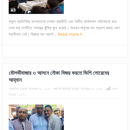
ফ্রান্স প্রতিনিধিঃ বাংলাদেশের চলমান রাজনীতি এবং অতীত কার্যকলাপ পর্যালোচনা করে
দেখা যায় দেশটিতে গনতন্ত্র ঝুঁকির মুখে রয়েছে। সাধারন মানুষের মত প্রকাশ করার কোন
স্বাধীনতা নেই। বিরুদ্ধ মত প্রদর্শ...
Read more
মৌলভীবাজার ৩ আসনে নৌকা বিজয় করতে ভিপি সোয়েবের
আহ্বান
প্রকাশিত হয়েছে:
নভেম্বর ৩০, ২০১৮
সর্বশেষ আপডেট হয়েছে:
নভেম্বর ৩০, ২০১৮
দেখা
হয়েছে :
১,৫৭১