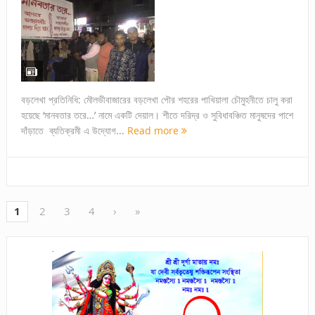
বড়লেখা প্রতিনিধি: মৌলভীবাজারের বড়লেখা পৌর শহরের পাখিয়ালা চৌমুহনীতে চালু করা
হয়েছে ‘মানবতার তরে…’ নামে একটি দেয়াল। শীতে দরিদ্র ও সুবিধাবঞ্চিত মানুষদের পাশে
দাঁড়াতে ব্যতিক্রমী এ উদ্যোগ...
Read more
1
2
3
4
›
»