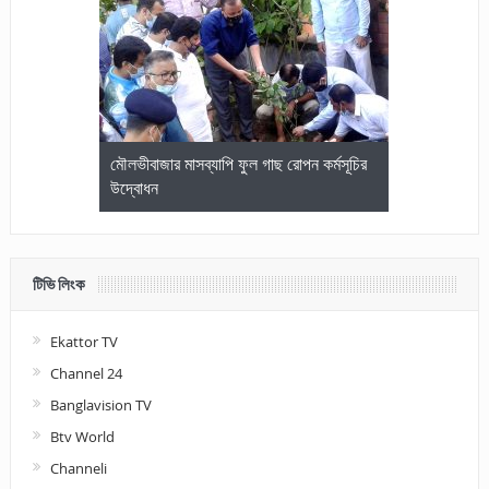
জেলা আইনজীবি
মৌলভীবাজার মাসব্যাপি ফুল গাছ রোপন কর্মসূচির
মৌলভীবাজারে কম
উদ্বোধন
আলোচনা ও পুরস
টিভি লিংক
Ekattor TV
Channel 24
Banglavision TV
Btv World
Channeli