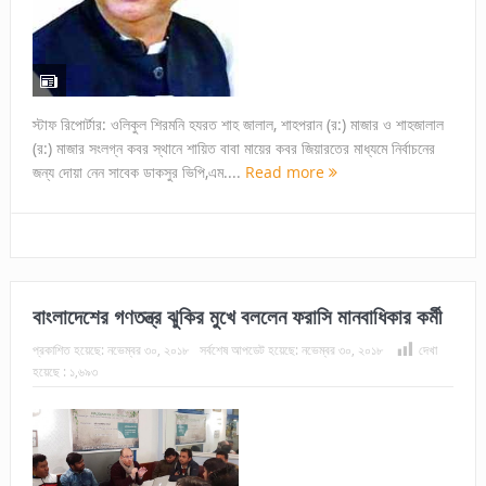
স্টাফ রিপোর্টার: ওলিকুল শিরমনি হযরত শাহ জালাল, শাহপরান (র:) মাজার ও শাহজালাল
(র:) মাজার সংলগ্ন কবর স্থানে শায়িত বাবা মায়ের কবর জিয়ারতের মাধ্যমে নির্বাচনের
জন্য দোয়া নেন সাবেক ডাকসুর ভিপি,এম....
Read more
বাংলাদেশের গণতন্ত্র ঝুকির মুখে বললেন ফরাসি মানবাধিকার কর্মী
প্রকাশিত হয়েছে:
নভেম্বর ৩০, ২০১৮
সর্বশেষ আপডেট হয়েছে:
নভেম্বর ৩০, ২০১৮
দেখা
হয়েছে :
১,৬৯৩