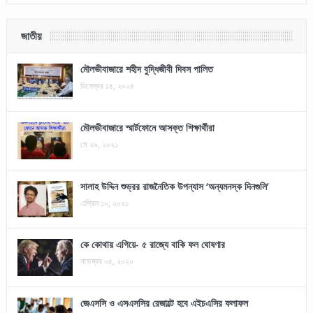
জাতীয়
মৌলভীবাজারে শহীদ বুদ্ধিজীবী দিবস পালিত
ডিসেম্বর ১৪, ২০২৪
মৌলভীবাজারে স্মার্টফোনে আসক্ত শিক্ষার্থীরা
মে ২৯, ২০২১
সালাহ উদ্দিন শুভ্রর রাজনৈতিক উপন্যাস ‘অন্যমনস্ক দিনগুলি’
এপ্রিল ১০, ২০২১
কে কোথায় এগিয়ে- ৫ রাজ্যে বাকি ফল ঘোষণার
নভেম্বর ০৫, ২০২০
জেএসসি ও এসএসসির রেজাল্টে হবে এইচএসির ফলাফল