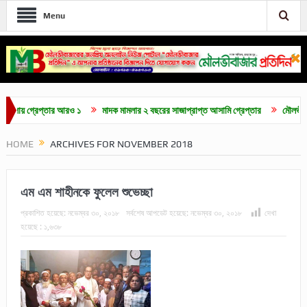
Menu
্তার আরও ১
মাদক মামলার ২ বছরের সাজাপ্রাপ্ত আসামি গ্রেপ্তার
মৌলভীবাজারে চা-শ্রমিক
HOME
ARCHIVES FOR NOVEMBER 2018
এম এম শাহীনকে ফুলেল শুভেচ্ছা
প্রকাশিত হয়েছে:
নভেম্বর ৩০, ২০১৮
সর্বশেষ আপডেট হয়েছে:
নভেম্বর ৩০, ২০১৮
দেখা
হয়েছে :
১,৬৩৮