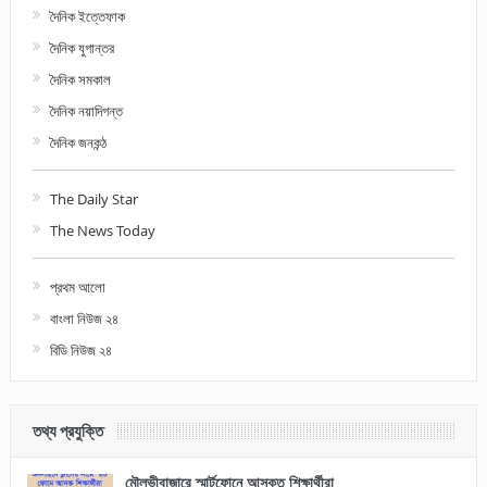
দৈনিক ইত্তেফাক
দৈনিক যুগান্তর
দৈনিক সমকাল
দৈনিক নয়াদিগন্ত
দৈনিক জনকন্ঠ
The Daily Star
The News Today
প্রথম আলো
বাংলা নিউজ ২৪
বিডি নিউজ ২৪
তথ্য প্রযুক্তি
মৌলভীবাজারে স্মার্টফোনে আসক্ত শিক্ষার্থীরা