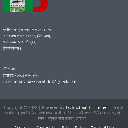
সম্পাদক ও প্রকাশকঃ হোসাইন আহমদ
যোগাযোগঃ হাসান ম্যানশন, (নিচ তলা),
শমসেরনগর রোড, চৌমূহনা,
মৌলভীবাজার।
নিউজরুম:
মোবাইল: ০১৭১৫-৪৯৫৭৬৩
ইমেইল: moulvibazarpratidin@gmail.com
Copyright © 2022 | Powered by
Technohaat IT Limited
| সর্বস্বত্ব
সংরক্ষিত । এমবি মিডিয়া কর্পোরেশনের একটি প্রতিষ্ঠান । এই ওয়েবসাইটের কোন লেখা, ছবি,
ভিডিও অনুমতি ছাড়া ব্যবহার বেআইনি ।
About us
Contact Us
Privacy Policy
Terms of Use