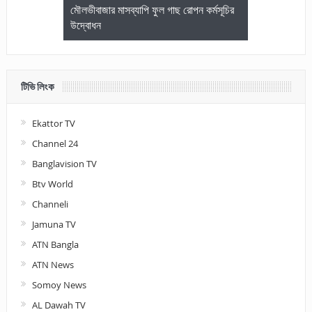
জেলা আইনজীবি
মৌলভীবাজার মাসব্যাপি ফুল গাছ রোপন কর্মসূচির
মৌলভীবাজারে কম
উদ্বোধন
আলোচনা ও পুরস
টিভি লিংক
Ekattor TV
Channel 24
Banglavision TV
Btv World
Channeli
Jamuna TV
ATN Bangla
ATN News
Somoy News
AL Dawah TV