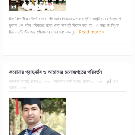
ষ্টাফ রিপোর্টারঃ মৌলভীবাজার পৌরসভার বিভিন্ন এলাকায় গ্রীন ভলান্টিয়ারের উদ্যোগে
বুধবার ২’শ গরীব পরিবারের মধ্যে খাদ্য সামগ্রী বিতরন করা হয়। এ সময় উপস্থিত
ছিলেন মৌলভীবাজার পৌরসভার মেয়র মো: ফজলুর...
Read more
করোনার প্রাদুর্ভাব ও আমাদের মনোজগতের পরিবর্তন
প্রকাশিত হয়েছে:
এপ্রিল ১১, ২০২০
সর্বশেষ আপডেট হয়েছে:
এপ্রিল ১১, ২০২০
দেখা
হয়েছে :
১,৩১৫