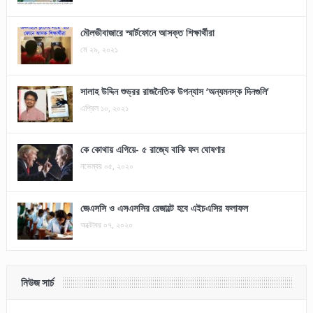
মৌলভীবাজারে স্মার্টফোনে আসক্ত শিক্ষার্থীরা
মে ২৯, ২০২১
সালাহ উদ্দিন শুভ্রর রাজনৈতিক উপন্যাস ‘অন্যমনস্ক দিনগুলি’
এপ্রিল ১০, ২০২১
কে কোথায় এগিয়ে- ৫ রাজ্যে বাকি ফল ঘোষণার
নভেম্বর ০৫, ২০২০
জেএসসি ও এসএসসির রেজাল্টে হবে এইচএসির ফলাফল
অক্টোবর ০৭, ২০২০
নিউজ সার্চ