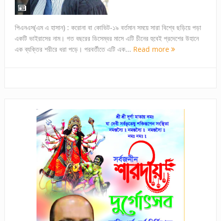
পিএনএস(এম এ হাসান) : করোনা বা কোভিট-১৯ বর্তমান সময়ে সারা বিশ্বে ছড়িয়ে পড়া
একটি ভাইরাসের নাম। গত বছরের ডিসেম্বর মাসে এটি চীনের হুবেই প্রদেশের উহানে
এক ব্যক্তির শরীরে ধরা পড়ে। পরবর্তীতে এটি এক...
Read more