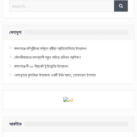
খেলাধূলা
কমলগঞ্জে মণিপুরীদের সর্ববৃহৎ ক্রীড়া প্রতিযোগিতার উদ্বোধন
মৌলভীবাজারে মাসব্যাপী স্কুল পর্যায়ে ভলিবল প্রশিক্ষণ
কমলগঞ্জে টি-২০ ক্রিকেট টুর্ণামেন্টের উদ্বোধন
খেলাধূলায় কুলাউড়া উপজেলা একটি উর্বর স্থান, তোফায়েল ইসলাম
আর্কাইভ