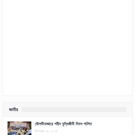
জাতীয়
মৌলভীবাজারে শহীদ বুদ্ধিজীবী দিবস পালিত
ডিসেম্বর ১৪, ২০২৪