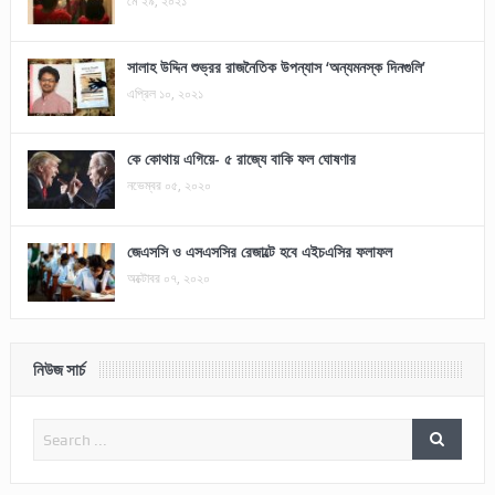
মে ২৯, ২০২১
সালাহ উদ্দিন শুভ্রর রাজনৈতিক উপন্যাস ‘অন্যমনস্ক দিনগুলি’
এপ্রিল ১০, ২০২১
কে কোথায় এগিয়ে- ৫ রাজ্যে বাকি ফল ঘোষণার
নভেম্বর ০৫, ২০২০
জেএসসি ও এসএসসির রেজাল্টে হবে এইচএসির ফলাফল
অক্টোবর ০৭, ২০২০
নিউজ সার্চ