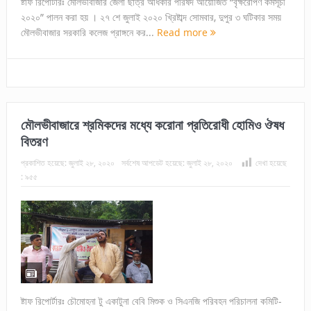
ষ্টাফ রিপোর্টারঃ মৌলভীবাজার জেলা ছাত্র অধিকার পরিষদ আয়োজিত “বৃক্ষরোপণ কর্মসূচী
২০২০” পালন করা হয় । ২৭ শে জুলাই ২০২০ খ্রিষ্টাব্দ সোমবার, দুপুর ৩ ঘটিকার সময়
মৌলভীবাজার সরকারি কলেজ প্রাঙ্গনে কর...
Read more
মৌলভীবাজারে শ্রমিকদের মধ্যে করোনা প্রতিরোধী হোমিও ঔষধ
বিতরণ
প্রকাশিত হয়েছে:
জুলাই ২৮, ২০২০
সর্বশেষ আপডেট হয়েছে:
জুলাই ২৮, ২০২০
দেখা হয়েছে
:
৯৫৫
ষ্টাফ রিপোর্টারঃ চৌমোহনা টু একাটুনা বেবি মিশুক ও সিএনজি পরিবহন পরিচালনা কমিটি-