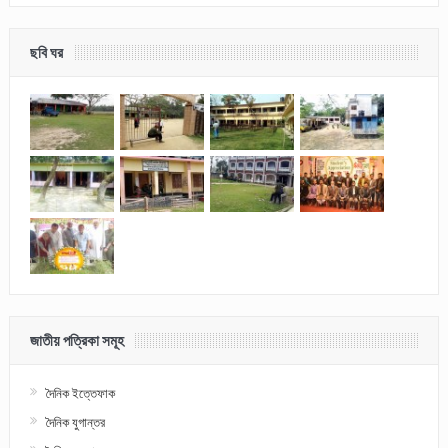
ছবি ঘর
জাতীয় পত্রিকা সমূহ
দৈনিক ইত্তেফাক
দৈনিক যুগান্তর