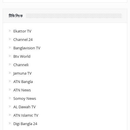
টিভি লিংক
Ekattor TV
Channel 24
Banglavision TV
Btv World
Channeli
Jamuna TV
ATN Bangla
ATN News
Somoy News
AL Dawah TV
ATN Islamic TV
Digi Bangla 24