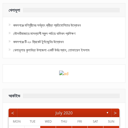
খেলাধূলা
কমলগঞ্জে মণিপুরীদের সর্ববৃহৎ ক্রীড়া প্রতিযোগিতার উদ্বোধন
মৌলভীবাজারে মাসব্যাপী স্কুল পর্যায়ে ভলিবল প্রশিক্ষণ
কমলগঞ্জে টি-২০ ক্রিকেট টুর্ণামেন্টের উদ্বোধন
খেলাধূলায় কুলাউড়া উপজেলা একটি উর্বর স্থান, তোফায়েল ইসলাম
আর্কাইভ
<
>
July 2020
▼
MON
TUE
WED
THU
FRI
SAT
SUN