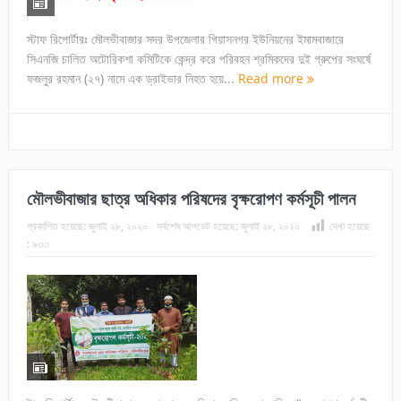
স্টাফ রিপোর্টারঃ মৌলভীবাজার সদর উপজেলার গিয়াসনগর ইউনিয়নের ইমামবাজারে
সিএনজি চালিত অটোরিকশা কমিটিকে কেন্দ্র করে পরিবহন শ্রমিকদের দুই গ্রুপের সংঘর্ষে
ফজলুর রহমান (২৭) নামে এক ড্রাইভার নিহত হয়ে...
Read more
মৌলভীবাজার ছাত্র অধিকার পরিষদের বৃক্ষরোপণ কর্মসূচী পালন
প্রকাশিত হয়েছে:
জুলাই ২৮, ২০২০
সর্বশেষ আপডেট হয়েছে:
জুলাই ২৮, ২০২০
দেখা হয়েছে
:
৯৩৩