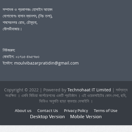
সম্পাদক ও প্রকাশকঃ হোসাইন আহমদ
যোগাযোগঃ হাসান ম্যানশন, (নিচ তলা),
শমসেরনগর রোড, চৌমূহনা,
মৌলভীবাজার।
নিউজরুম:
মোবাইল: ০১৭১৫-৪৯৫৭৬৩
ইমেইল: moulvibazarpratidin@gmail.com
Copyright © 2022 | Powered by
Technohaat IT Limited
| সর্বস্বত্ব
সংরক্ষিত । এমবি মিডিয়া কর্পোরেশনের একটি প্রতিষ্ঠান । এই ওয়েবসাইটের কোন লেখা, ছবি,
ভিডিও অনুমতি ছাড়া ব্যবহার বেআইনি ।
About us
Contact Us
Privacy Policy
Terms of Use
Desktop Version
Mobile Version