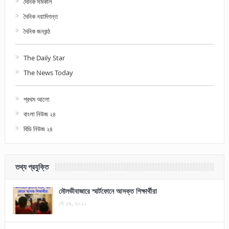
দৈনিক সমকাল
দৈনিক নয়াদিগন্ত
দৈনিক জনকন্ঠ
The Daily Star
The News Today
প্রথম আলো
বাংলা নিউজ ২৪
বিডি নিউজ ২৪
তথ্য প্রযুক্তি
মৌলভীবাজারে স্মার্টফোনে আসক্ত শিক্ষার্থীরা
মে ২৯, ২০২১