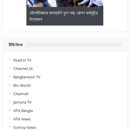
জেলা আইনজীবি
মৌলভীবাজার মাসব্যাপি ফুল গাছ রোপন কর্মসূচির
মৌলভীবাজারে কম
উদ্বোধন
আলোচনা ও পুরস
টিভি লিংক
Ekattor TV
Channel 24
Banglavision TV
Btv World
Channeli
Jamuna TV
ATN Bangla
ATN News
Somoy News