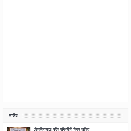
জাতীয়
মৌলভীবাজারে শহীদ বুদ্ধিজীবী দিবস পালিত