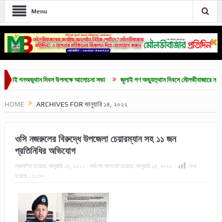
Menu
 গনঅভূথান দিবস উপলক্ষে আলোচনা সভা
জুলাই গণ অভ্যুত্থান দিবসে মৌলভীবাজারে নানা কর্মসূচি
HOME
ARCHIVES FOR জানুয়ারি ১৪, ২০২২
ওসি নজরুলের বিরুদ্ধে উপজেলা চেয়ারম্যান সহ ১১ জন
প্রতিনিধির অভিযোগ
প্রকাশিত হয়েছে:
জানুয়ারি ১৪, ২০২২
সর্বশেষ আপডেট হয়েছে:
জানুয়ারি ১৪, ২০২২
দেখা
হয়েছে :
১,০১৮