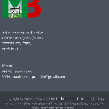
সম্পাদক ও প্রকাশকঃ হোসাইন আহমদ
যোগাযোগঃ হাসান ম্যানশন, (নিচ তলা),
শমসেরনগর রোড, চৌমূহনা,
মৌলভীবাজার।
নিউজরুম:
মোবাইল: ০১৭১৫-৪৯৫৭৬৩
ইমেইল: moulvibazarpratidin@gmail.com
Copyright © 2022 | Powered by
Technohaat IT Limited
| সর্বস্বত্ব
সংরক্ষিত । এমবি মিডিয়া কর্পোরেশনের একটি প্রতিষ্ঠান । এই ওয়েবসাইটের কোন লেখা, ছবি,
ভিডিও অনুমতি ছাড়া ব্যবহার বেআইনি ।