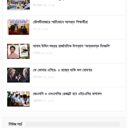
ডিসেম্বর ১৪, ২০২৪
মৌলভীবাজারে স্মার্টফোনে আসক্ত শিক্ষার্থীরা
মে ২৯, ২০২১
সালাহ উদ্দিন শুভ্রর রাজনৈতিক উপন্যাস ‘অন্যমনস্ক দিনগুলি’
এপ্রিল ১০, ২০২১
কে কোথায় এগিয়ে- ৫ রাজ্যে বাকি ফল ঘোষণার
নভেম্বর ০৫, ২০২০
জেএসসি ও এসএসসির রেজাল্টে হবে এইচএসির ফলাফল
অক্টোবর ০৭, ২০২০
নিউজ সার্চ