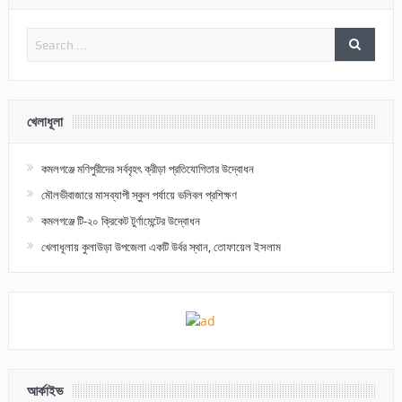
খেলাধূলা
কমলগঞ্জে মণিপুরীদের সর্ববৃহৎ ক্রীড়া প্রতিযোগিতার উদ্বোধন
মৌলভীবাজারে মাসব্যাপী স্কুল পর্যায়ে ভলিবল প্রশিক্ষণ
কমলগঞ্জে টি-২০ ক্রিকেট টুর্ণামেন্টের উদ্বোধন
খেলাধূলায় কুলাউড়া উপজেলা একটি উর্বর স্থান, তোফায়েল ইসলাম
আর্কাইভ