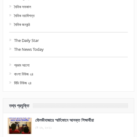
দৈনিক সমকাল
দৈনিক নয়াদিগন্ত
দৈনিক জনকন্ঠ
The Daily Star
The News Today
প্রথম আলো
বাংলা নিউজ ২৪
বিডি নিউজ ২৪
তথ্য প্রযুক্তি
মৌলভীবাজারে স্মার্টফোনে আসক্ত শিক্ষার্থীরা
মে ২৯, ২০২১