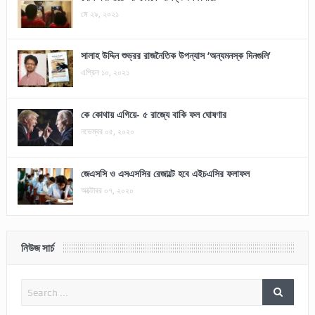
মে ২৯, ২০২১
সালাহ উদ্দিন শুভ্রর রাজনৈতিক উপন্যাস ‘অন্যমনস্ক দিনগুলি’
এপ্রিল ১০, ২০২১
কে কোথায় এগিয়ে- ৫ রাজ্যে বাকি ফল ঘোষণার
নভেম্বর ০৫, ২০২০
জেএসসি ও এসএসসির রেজাল্টে হবে এইচএসির ফলাফল
অক্টোবর ০৭, ২০২০
নিউজ সার্চ