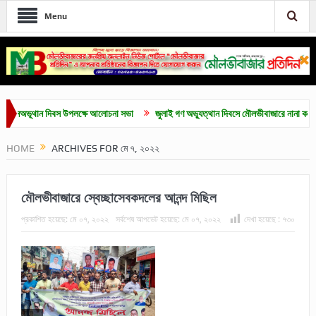
Menu
ূথান দিবস উপলক্ষে আলোচনা সভা
জুলাই গণ অভ্যুত্থান দিবসে মৌলভীবাজারে নানা কর্মসূচি
HOME
ARCHIVES FOR মে ৭, ২০২২
মৌলভীবাজারে স্বেচ্ছাসেবকদলের আনন্দ মিছিল
প্রকাশিত হয়েছে:
মে ০৭, ২০২২
সর্বশেষ আপডেট হয়েছে:
মে ০৭, ২০২২
দেখা হয়েছে :
৭৩০