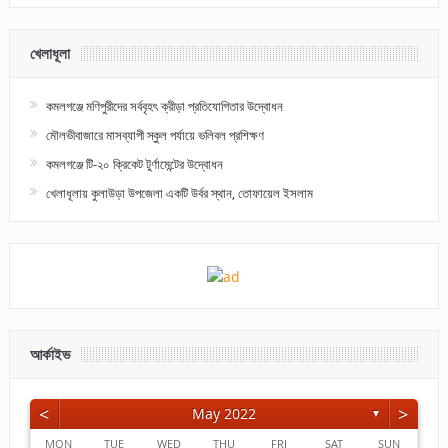
খেলাধূলা
কমলগঞ্জে মণিপুরীদের সর্ববৃহৎ ক্রীড়া প্রতিযোগিতার উদ্বোধন
মৌলভীবাজারে মাসব্যাপী স্কুল পর্যায়ে ভলিবল প্রশিক্ষণ
কমলগঞ্জে টি-২০ ক্রিকেট টুর্ণামেন্টের উদ্বোধন
খেলাধূলায় কুলাউড়া উপজেলা একটি উর্বর স্থান, তোফায়েল ইসলাম
আর্কাইভ
<
>
May 2022
▼
MON
TUE
WED
THU
FRI
SAT
SUN