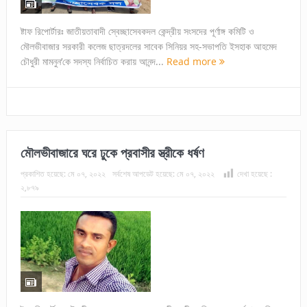
ষ্টাফ রিপোর্টারঃ জাতীয়তাবাদী স্বেচ্ছাসেবকদল কেন্দ্রীয় সংসদের পূর্ণাঙ্গ কমিটি ও
মৌলভীবাজার সরকারী কলেজ ছাত্রদলের সাবেক সিনিয়র সহ-সভাপতি ইসহাক আহমেদ
চৌধুরী মামনুন’কে সদস্য নির্বাচিত করায় আনন্দ...
Read more
মৌলভীবাজারে ঘরে ঢুকে প্রবাসীর স্ত্রীকে ধর্ষণ
প্রকাশিত হয়েছে:
মে ০৭, ২০২২
সর্বশেষ আপডেট হয়েছে:
মে ০৭, ২০২২
দেখা হয়েছে :
২,৮৭৯