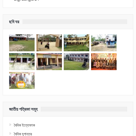
ছবি ঘর
জাতীয় পত্রিকা সমূহ
দৈনিক ইত্তেফাক
দৈনিক যুগান্তর