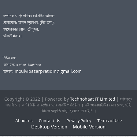
সম্পাদক ও প্রকাশকঃ হোসাইন আহমদ
যোগাযোগঃ হাসান ম্যানশন, (নিচ তলা),
শমসেরনগর রোড, চৌমূহনা,
মৌলভীবাজার।
নিউজরুম:
মোবাইল: ০১৭১৫-৪৯৫৭৬৩
ইমেইল: moulvibazarpratidin@gmail.com
Copyright © 2022 | Powered by
Technohaat IT Limited
| সর্বস্বত্ব
সংরক্ষিত । এমবি মিডিয়া কর্পোরেশনের একটি প্রতিষ্ঠান । এই ওয়েবসাইটের কোন লেখা, ছবি,
ভিডিও অনুমতি ছাড়া ব্যবহার বেআইনি ।
About us
Contact Us
Privacy Policy
Terms of Use
Desktop Version
Mobile Version