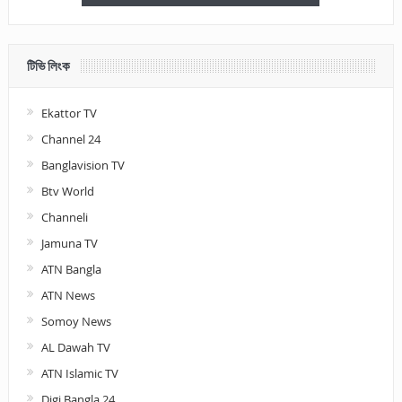
টিভি লিংক
Ekattor TV
Channel 24
Banglavision TV
Btv World
Channeli
Jamuna TV
ATN Bangla
ATN News
Somoy News
AL Dawah TV
ATN Islamic TV
Digi Bangla 24