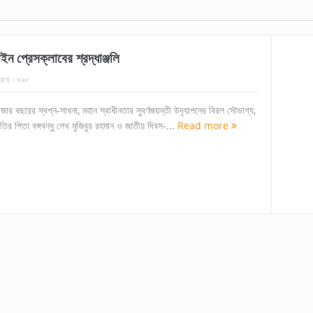
ন প্রেসক্লাবের শ্রদ্ধাঞ্জলি
েছে :
৯৯৮
 হাজার বছরের স্বপ্ন-সাধনা, মহান স্বাধীনতার সুবর্ণজয়ন্তী উদৃযাপনের বিরল সৌভাগ্য,
জাতির পিতা বঙ্গবন্ধু শেখ মুজিবুর রহমান ও জাতীয় দিবস-...
Read more