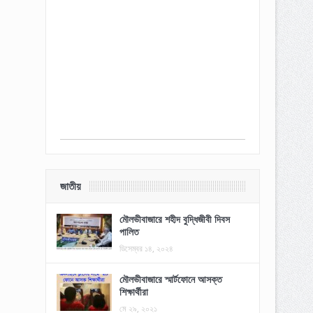
জাতীয়
মৌলভীবাজারে শহীদ বুদ্ধিজীবী দিবস
পালিত
ডিসেম্বর ১৪, ২০২৪
মৌলভীবাজারে স্মার্টফোনে আসক্ত
শিক্ষার্থীরা
মে ২৯, ২০২১