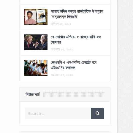
সালাহ উদ্দিন শুভ্রর রাজনৈতিক উপন্যাস
‘অন্যমনস্ক দিনগুলি’
এপ্রিল ১০, ২০২১
কে কোথায় এগিয়ে- ৫ রাজ্যে বাকি ফল
ঘোষণার
নভেম্বর ০৫, ২০২০
জেএসসি ও এসএসসির রেজাল্টে হবে
এইচএসির ফলাফল
অক্টোবর ০৭, ২০২০
নিউজ সার্চ