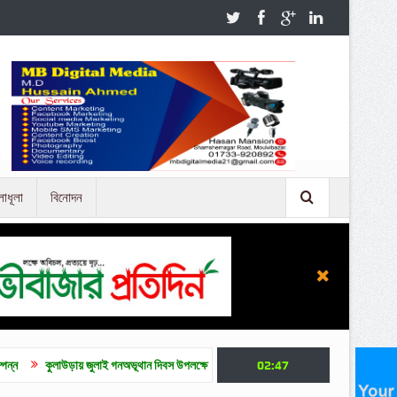
লাধূলা
বিনোদন
ড়ায় জুলাই গনঅভূথান দিবস উপলক্ষে আলোচনা সভা
জুলাই গণ অভ্যুত্থান দিবসে মৌলভীবাজারে নানা
02:47