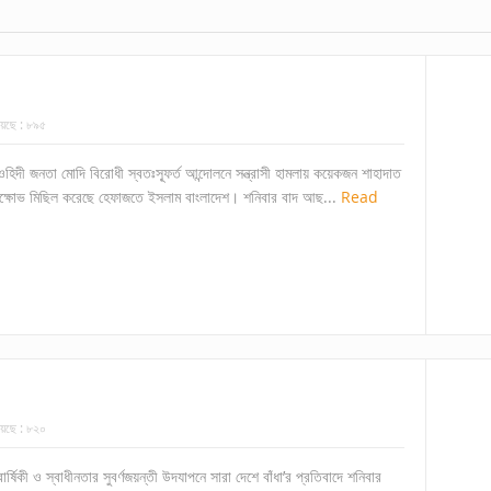
েছে :
৮৯৫
তাওহিদী জনতা মোদি বিরোধী স্বতঃস্ফূর্ত আন্দোলনে সন্ত্রাসী হামলায় কয়েকজন শাহাদাত
িক্ষোভ মিছিল করেছে হেফাজতে ইসলাম বাংলাদেশ। শনিবার বাদ আছ...
Read
েছে :
৮২০
মশতবার্ষিকী ও স্বাধীনতার সুবর্ণজয়ন্তী উদযাপনে সারা দেশে বাঁধা’র প্রতিবাদে শনিবার