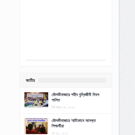
জাতীয়
মৌলভীবাজারে শহীদ বুদ্ধিজীবী দিবস
পালিত
ডিসেম্বর ১৪, ২০২৪
মৌলভীবাজারে স্মার্টফোনে আসক্ত
শিক্ষার্থীরা
মে ২৯, ২০২১