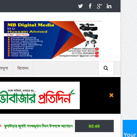
লাধূলা
বিনোদন
ই গনঅভূথান দিবস উপলক্ষে আলোচনা সভা
জুলাই গণ অভ্যুত্থান দিবসে মৌলভীবাজারে নানা কর্মসূচি
02:40