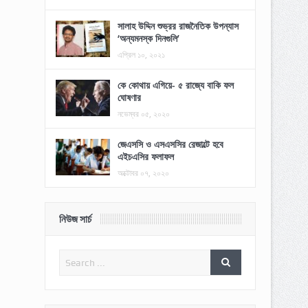
সালাহ উদ্দিন শুভ্রর রাজনৈতিক উপন্যাস
‘অন্যমনস্ক দিনগুলি’
এপ্রিল ১০, ২০২১
কে কোথায় এগিয়ে- ৫ রাজ্যে বাকি ফল
ঘোষণার
নভেম্বর ০৫, ২০২০
জেএসসি ও এসএসসির রেজাল্টে হবে
এইচএসির ফলাফল
অক্টোবর ০৭, ২০২০
নিউজ সার্চ