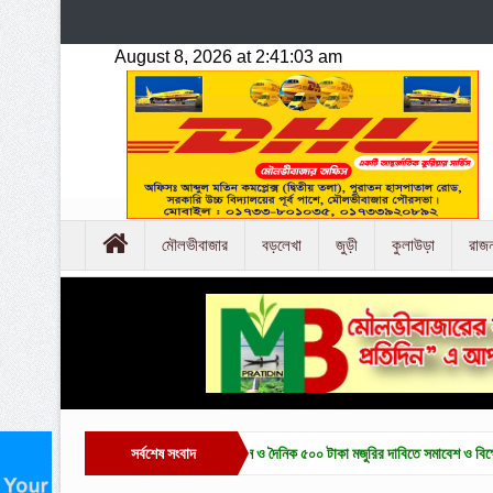
মৌলভীবাজার
বড়লেখা
জুড়ী
কুলাউড়া
রাজ
াজারে চা-শ্রমিক ইউনিয়ন নির্বাচন ও দৈনিক ৫০০ টাকা মজুরির দাবিতে সমাবেশ ও বিক্ষোভ
সর্বশেষ সংবাদ
হাকালুক