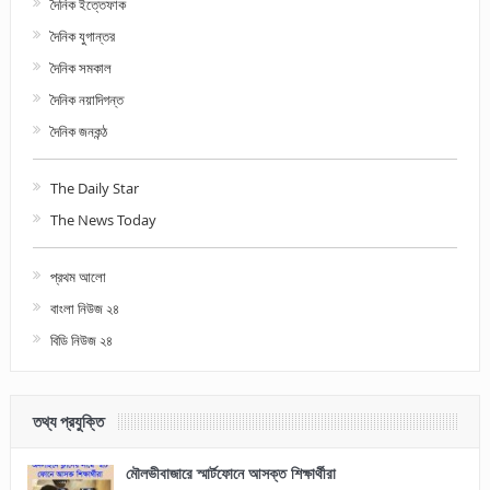
দৈনিক ইত্তেফাক
দৈনিক যুগান্তর
দৈনিক সমকাল
দৈনিক নয়াদিগন্ত
দৈনিক জনকন্ঠ
The Daily Star
The News Today
প্রথম আলো
বাংলা নিউজ ২৪
বিডি নিউজ ২৪
তথ্য প্রযুক্তি
মৌলভীবাজারে স্মার্টফোনে আসক্ত শিক্ষার্থীরা