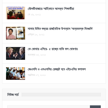
মৌলভীবাজারে স্মার্টফোনে আসক্ত শিক্ষার্থীরা
মে ২৯, ২০২১
সালাহ উদ্দিন শুভ্রর রাজনৈতিক উপন্যাস ‘অন্যমনস্ক দিনগুলি’
এপ্রিল ১০, ২০২১
কে কোথায় এগিয়ে- ৫ রাজ্যে বাকি ফল ঘোষণার
নভেম্বর ০৫, ২০২০
জেএসসি ও এসএসসির রেজাল্টে হবে এইচএসির ফলাফল
অক্টোবর ০৭, ২০২০
নিউজ সার্চ