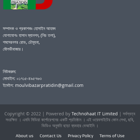
সম্পাদক ও প্রকাশকঃ হোসাইন আহমদ
যোগাযোগঃ হাসান ম্যানশন, (নিচ তলা),
শমসেরনগর রোড, চৌমূহনা,
মৌলভীবাজার।
নিউজরুম:
মোবাইল: ০১৭১৫-৪৯৫৭৬৩
ইমেইল: moulvibazarpratidin@gmail.com
Copyright © 2022 | Powered by
Technohaat IT Limited
| সর্বস্বত্ব
সংরক্ষিত । এমবি মিডিয়া কর্পোরেশনের একটি প্রতিষ্ঠান । এই ওয়েবসাইটের কোন লেখা, ছবি,
ভিডিও অনুমতি ছাড়া ব্যবহার বেআইনি ।
About us
Contact Us
Privacy Policy
Terms of Use