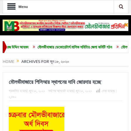
Menu
 উদ্দিন আহমদ
মৌলভীবাজার ডেকোরেটার্স মালিক সমিতির জেলা কমিটি গঠন
মৌলভীবাজারে শিব
HOME
ARCHIVES FOR জুন ১৮, ২০২০
মৌলভীবাজারে পিসিআর স্থাপনের দাবি জোরদার হচ্ছে
প্রকাশিত হয়েছে:
জুন ১৮, ২০২০
সর্বশেষ আপডেট হয়েছে:
জুন ১৮, ২০২০
দেখা হয়েছে :
১,৪৯২