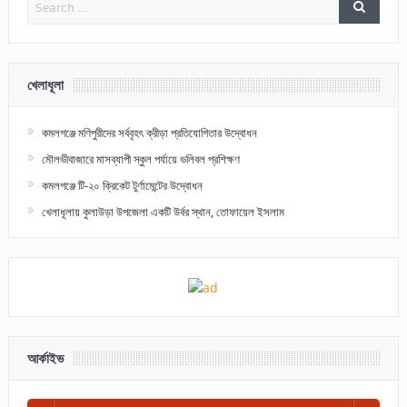
খেলাধূলা
কমলগঞ্জে মণিপুরীদের সর্ববৃহৎ ক্রীড়া প্রতিযোগিতার উদ্বোধন
মৌলভীবাজারে মাসব্যাপী স্কুল পর্যায়ে ভলিবল প্রশিক্ষণ
কমলগঞ্জে টি-২০ ক্রিকেট টুর্ণামেন্টের উদ্বোধন
খেলাধূলায় কুলাউড়া উপজেলা একটি উর্বর স্থান, তোফায়েল ইসলাম
আর্কাইভ