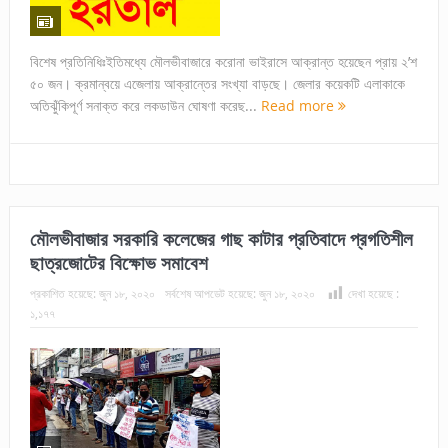
বিশেষ প্রতিনিধিঃইতিমধ্যে মৌলভীবাজারে করোনা ভাইরাসে আক্রান্ত হয়েছেন প্রায় ২’শ
৫০ জন। ক্রমান্বয়ে এজেলায় আক্রান্তের সংখ্যা বাড়ছে। জেলার কয়েকটি এলাকাকে
অতিঝুঁকিপূর্ণ সনাক্ত করে লকডাউন ঘোষণা করেছ...
Read more
মৌলভীবাজার সরকারি কলেজের গাছ কাটার প্রতিবাদে প্রগতিশীল
ছাত্রজোটের বিক্ষোভ সমাবেশ
প্রকাশিত হয়েছে:
জুন ১৮, ২০২০
সর্বশেষ আপডেট হয়েছে:
জুন ১৮, ২০২০
দেখা হয়েছে :
১,১৭৭