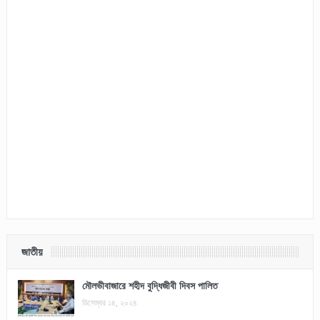
জাতীয়
মৌলভীবাজারে শহীদ বুদ্ধিজীবী দিবস পালিত
ডিসেম্বর ১৪, ২০২৪