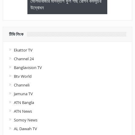
জেলা আইনজীবি
মৌলভীবাজার মাসব্যাপি ফুল গাছ রোপন কর্মসূচির
মৌলভীবাজারে কম
উদ্বোধন
আলোচনা ও পুরস
টিভি লিংক
Ekattor TV
Channel 24
Banglavision TV
Btv World
Channeli
Jamuna TV
ATN Bangla
ATN News
Somoy News
AL Dawah TV