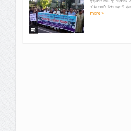
মুস্তাকিন মিয়াঃ পূর্ব শত্রুত
করিম রেজা’র উপর সন্ত্রাসী হা
more