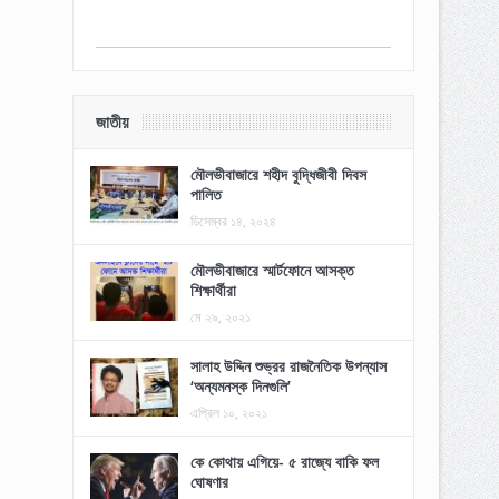
জাতীয়
মৌলভীবাজারে শহীদ বুদ্ধিজীবী দিবস
পালিত
ডিসেম্বর ১৪, ২০২৪
মৌলভীবাজারে স্মার্টফোনে আসক্ত
শিক্ষার্থীরা
মে ২৯, ২০২১
সালাহ উদ্দিন শুভ্রর রাজনৈতিক উপন্যাস
‘অন্যমনস্ক দিনগুলি’
এপ্রিল ১০, ২০২১
কে কোথায় এগিয়ে- ৫ রাজ্যে বাকি ফল
ঘোষণার