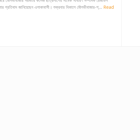
ার জেরে মৌলভীবাজার সরকারি কলেজ ছাত্রলীগের সাবেক সাধারণ সম্পাদক রেজাউল
মলার প্রতিবাদ জানিয়েছেন এলাকাবাসী। শুক্রবার বিকালে মৌলভীবাজার-শ্...
Read