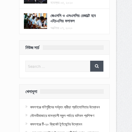
নভেম্বর ০৫, ২০২০
জেএসসি ও এসএসসির রেজাল্টে হবে
এইচএসির ফলাফল
অক্টোবর ০৭, ২০২০
নিউজ সার্চ
খেলাধূলা
কমলগঞ্জে মণিপুরীদের সর্ববৃহৎ ক্রীড়া প্রতিযোগিতার উদ্বোধন
মৌলভীবাজারে মাসব্যাপী স্কুল পর্যায়ে ভলিবল প্রশিক্ষণ
কমলগঞ্জে টি-২০ ক্রিকেট টুর্ণামেন্টের উদ্বোধন