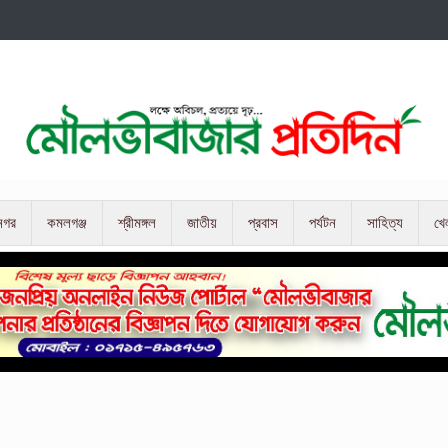
নগর
কমলগঞ্জ
শ্রীমঙ্গল
জাতীয়
প্রবাস
পর্যটন
সাহিত্য
খে