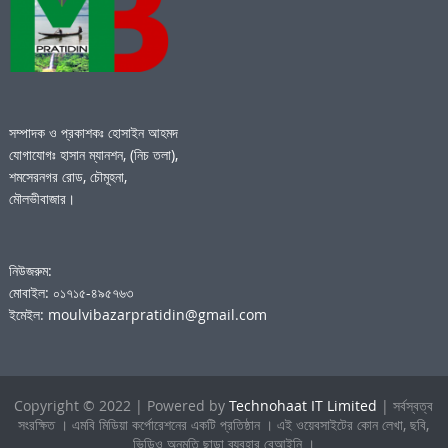
সম্পাদক ও প্রকাশকঃ হোসাইন আহমদ
যোগাযোগঃ হাসান ম্যানশন, (নিচ তলা),
শমসেরনগর রোড, চৌমূহনা,
মৌলভীবাজার।
নিউজরুম:
মোবাইল: ০১৭১৫-৪৯৫৭৬৩
ইমেইল: moulvibazarpratidin@gmail.com
Copyright © 2022 | Powered by
Technohaat IT Limited
| সর্বস্বত্ব
সংরক্ষিত । এমবি মিডিয়া কর্পোরেশনের একটি প্রতিষ্ঠান । এই ওয়েবসাইটের কোন লেখা, ছবি,
ভিডিও অনুমতি ছাড়া ব্যবহার বেআইনি ।