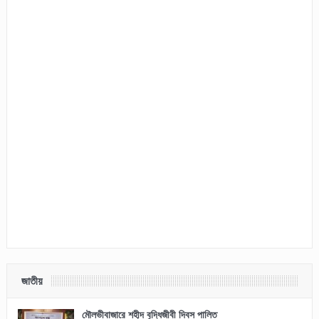
জাতীয়
মৌলভীবাজারে শহীদ বুদ্ধিজীবী দিবস পালিত