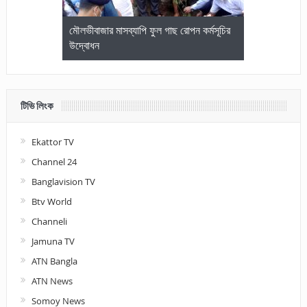
জেলা আইনজীবি
মৌলভীবাজার মাসব্যাপি ফুল গাছ রোপন কর্মসূচির
মৌলভীবাজারে কম
উদ্বোধন
আলোচনা ও পুরস
টিভি লিংক
Ekattor TV
Channel 24
Banglavision TV
Btv World
Channeli
Jamuna TV
ATN Bangla
ATN News
Somoy News