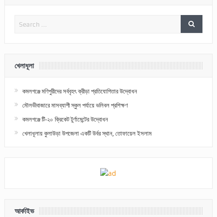
খেলাধূলা
কমলগঞ্জে মণিপুরীদের সর্ববৃহৎ ক্রীড়া প্রতিযোগিতার উদ্বোধন
মৌলভীবাজারে মাসব্যাপী স্কুল পর্যায়ে ভলিবল প্রশিক্ষণ
কমলগঞ্জে টি-২০ ক্রিকেট টুর্ণামেন্টের উদ্বোধন
খেলাধূলায় কুলাউড়া উপজেলা একটি উর্বর স্থান, তোফায়েল ইসলাম
আর্কাইভ