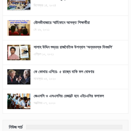
ডিসেম্বর ১৪, ২০২৪
মৌলভীবাজারে স্মার্টফোনে আসক্ত শিক্ষার্থীরা
মে ২৯, ২০২১
সালাহ উদ্দিন শুভ্রর রাজনৈতিক উপন্যাস ‘অন্যমনস্ক দিনগুলি’
এপ্রিল ১০, ২০২১
কে কোথায় এগিয়ে- ৫ রাজ্যে বাকি ফল ঘোষণার
নভেম্বর ০৫, ২০২০
জেএসসি ও এসএসসির রেজাল্টে হবে এইচএসির ফলাফল
অক্টোবর ০৭, ২০২০
নিউজ সার্চ