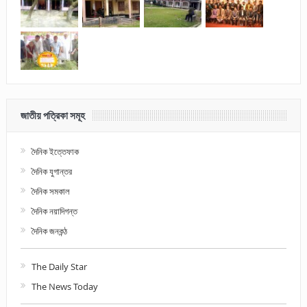
জাতীয় পত্রিকা সমূহ
দৈনিক ইত্তেফাক
দৈনিক যুগান্তর
দৈনিক সমকাল
দৈনিক নয়াদিগন্ত
দৈনিক জনকন্ঠ
The Daily Star
The News Today