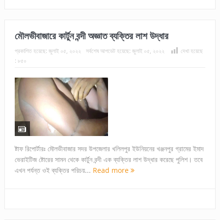
মৌলভীবাজারে কার্টুন বন্দী অজ্ঞাত ব্যক্তির লাশ উদ্ধার
প্রকাশিত হয়েছে:
জুলাই ০৫, ২০২২
সর্বশেষ আপডেট হয়েছে:
জুলাই ০৫, ২০২২
দেখা হয়েছে
:
৮৫০
ষ্টাফ রিপোর্টারঃ মৌলভীবাজার সদর উপজেলার খলিলপুর ইউনিয়নের খঞ্জনপুর গ্রামের ইমাদ
ভেরাইটিজ ষ্টোরের সামন থেকে কার্টুন বন্দী এক ব্যক্তির লাশ উদ্ধার করেছে পুলিশ। তবে
এখন পর্যন্ত ওই ব্যক্তির পরিচয়...
Read more