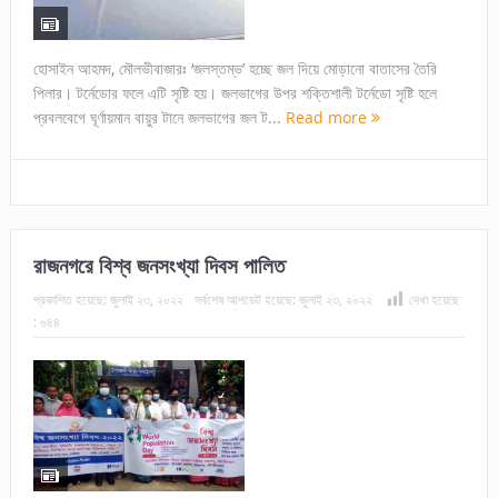
হোসাইন আহমদ, মৌলভীবাজারঃ ‘জলস্তম্ভ’ হচ্ছে জল দিয়ে মোড়ানো বাতাসের তৈরি
পিলার। টর্নেডোর ফলে এটি সৃষ্টি হয়। জলভাগের উপর শক্তিশালী টর্নেডো সৃষ্টি হলে
প্রবলবেগে ঘূর্ণায়মান বায়ুর টানে জলভাগের জল ট...
Read more
রাজনগরে বিশ্ব জনসংখ্যা দিবস পালিত
প্রকাশিত হয়েছে:
জুলাই ২৩, ২০২২
সর্বশেষ আপডেট হয়েছে:
জুলাই ২৩, ২০২২
দেখা হয়েছে
:
৬৪৪