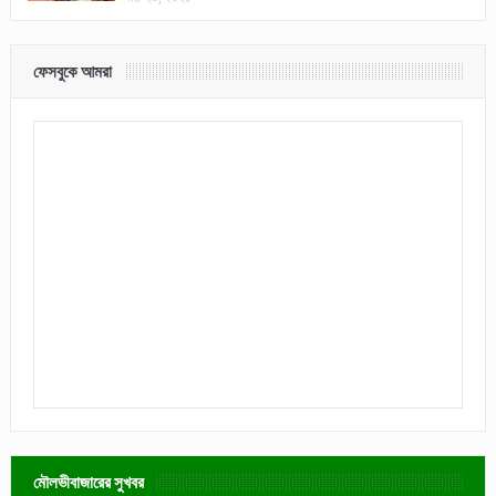
ফেসবুকে আমরা
মৌলভীবাজারের সুখবর