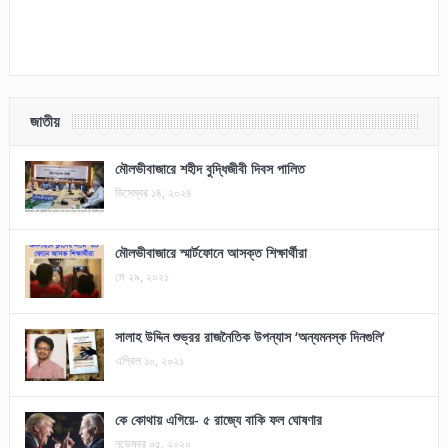
জাতীয়
মৌলভীবাজারে শহীদ বুদ্ধিজীবী দিবস পালিত
ডিসেম্বর ১৪, ২০২৪
মৌলভীবাজারে স্মার্টফোনে আসক্ত শিক্ষার্থীরা
মে ২৯, ২০২১
সালাহ উদ্দিন শুভ্রর রাজনৈতিক উপন্যাস ‘অন্যমনস্ক দিনগুলি’
এপ্রিল ১০, ২০২১
কে কোথায় এগিয়ে- ৫ রাজ্যে বাকি ফল ঘোষণার
নভেম্বর ০৫, ২০২০