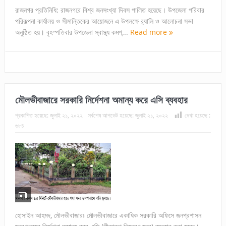
রাজনগর প্রতিনিধি: রাজনগরে বিশ্ব জনসংখ্যা দিবস পালিত হয়েছে। উপজেলা পরিবার
পরিকল্পনা কার্যালয় ও সীমান্তিকের আয়োজনে এ উপলক্ষে র‍্যালি ও আলোচনা সভা
অনুষ্ঠিত হয়। বৃহস্পতিবার উপজেলা স্বাস্থ্য কমপ্...
Read more
মৌলভীবাজারে সরকারি নির্দেশনা অমান্য করে এসি ব্যবহার
প্রকাশিত হয়েছে:
জুলাই ২১, ২০২২
সর্বশেষ আপডেট হয়েছে:
জুলাই ২১, ২০২২
দেখা হয়েছে :
৬৮৪
হোসাইন আহমদ, মৌলভীবাজারঃ মৌলভীবাজারে একাধিক সরকারি অফিসে জনপ্রশাসন