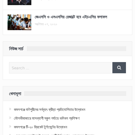
জেএসসি ও এসএসসির রেজাল্টে হবে এইচএসির ফলাফল
অক্টোবর ০৭, ২০২০
নিউজ সার্চ
খেলাধূলা
কমলগঞ্জে মণিপুরীদের সর্ববৃহৎ ক্রীড়া প্রতিযোগিতার উদ্বোধন
মৌলভীবাজারে মাসব্যাপী স্কুল পর্যায়ে ভলিবল প্রশিক্ষণ
কমলগঞ্জে টি-২০ ক্রিকেট টুর্ণামেন্টের উদ্বোধন