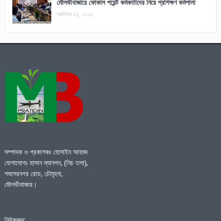
মৌলভীবাজারে ফোকাল পয়েন্ট কর্মকর্তাদের নিয়ে প্রশিক্ষণ কর্মশালা
অক্টোবর ২৪, ২০১৮
সম্পাদক ও প্রকাশকঃ হোসাইন আহমদ
যোগাযোগঃ হাসান ম্যানশন, (নিচ তলা),
শমসেরনগর রোড, চৌমূহনা,
মৌলভীবাজার।
নিউজরুম: