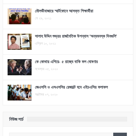
মৌলভীবাজারে স্মার্টফোনে আসক্ত শিক্ষার্থীরা
মে ২৯, ২০২১
সালাহ উদ্দিন শুভ্রর রাজনৈতিক উপন্যাস ‘অন্যমনস্ক দিনগুলি’
এপ্রিল ১০, ২০২১
কে কোথায় এগিয়ে- ৫ রাজ্যে বাকি ফল ঘোষণার
নভেম্বর ০৫, ২০২০
জেএসসি ও এসএসসির রেজাল্টে হবে এইচএসির ফলাফল
অক্টোবর ০৭, ২০২০
নিউজ সার্চ