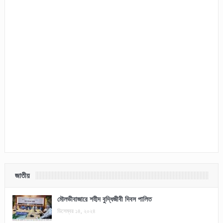
জাতীয়
মৌলভীবাজারে শহীদ বুদ্ধিজীবী দিবস পালিত
ডিসেম্বর ১৪, ২০২৪