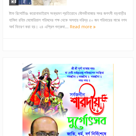
ষ্টাফ রিপোর্টারঃ করোনাভাইরাস সংক্রমণ প্রতিরোধে মৌলভীবাজার সদর জগৎসী বড়বাড়ীর
হামিদা রহিম মেমোরিয়াল পরিষদের পক্ষ থেকে অসহায় দরিদ্র ৫০ জন পরিবারের মাঝে নগদ
অর্থ বিতরণ করা হয়। ২৪ এপ্রিল শুত্রুবা...
Read more