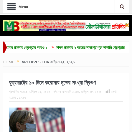
Menu
মামলায় গ্রেপ্তার আরও ১
মাদক মামলার ২ বছরের সাজাপ্রাপ্ত আসামি গ্রেপ্তার
মৌলভীবাজ
HOME
ARCHIVES FOR এপ্রিল ২৫, ২০২০
যুক্তরাষ্ট্রে ১০ দিনে করোনায় মৃতের সংখ্যা দ্বিগুণ
প্রকাশিত হয়েছে:
এপ্রিল ২৫, ২০২০
সর্বশেষ আপডেট হয়েছে:
এপ্রিল ২৫, ২০২০
দেখা
হয়েছে :
১,৩৮১