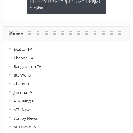
জেলা আইনজীবি
মৌলভীবাজার মাসব্যাপি ফুল গাছ রোপন কর্মসূচির
মৌলভীবাজারে কম
উদ্বোধন
আলোচনা ও পুরস
টিভি লিংক
Ekattor TV
Channel 24
Banglavision TV
Btv World
Channeli
Jamuna TV
ATN Bangla
ATN News
Somoy News
AL Dawah TV