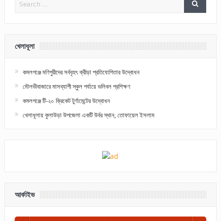
খেলাধূলা
কমলগঞ্জে মণিপুরীদের সর্ববৃহৎ ক্রীড়া প্রতিযোগিতার উদ্বোধন
মৌলভীবাজারে মাসব্যাপী স্কুল পর্যায়ে ভলিবল প্রশিক্ষণ
কমলগঞ্জে টি-২০ ক্রিকেট টুর্ণামেন্টের উদ্বোধন
খেলাধূলায় কুলাউড়া উপজেলা একটি উর্বর স্থান, তোফায়েল ইসলাম
আর্কাইভ