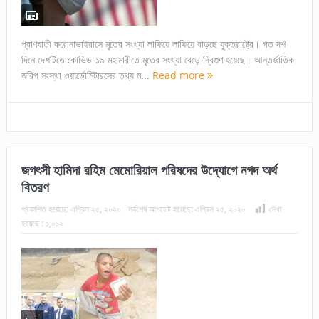
প্রাণঘাতী করোনাভাইরাসে মৃতের সংখ্যা লাফিয়ে লাফিয়ে বাড়ছে যুক্তরাষ্ট্রে। গত দশ
দিনে দেশটিতে কোভিড-১৯ মহামারীতে মৃতের সংখ্যা বেড়ে দ্বিগুণ হয়েছে। আন্তর্জাতিক
জরিপ সংস্থা ওয়ার্ল্ডোমিটারসের তথ্য ম...
Read more
জগৎসী হামিদা রহিম মেমোরিয়াল পরিষদের উদ্যোগে নগদ অর্থ
বিতরণ
প্রকাশিত হয়েছে:
এপ্রিল ২৫, ২০২০
সর্বশেষ আপডেট হয়েছে:
এপ্রিল ২৫, ২০২০
দেখা
হয়েছে :
১,০১২