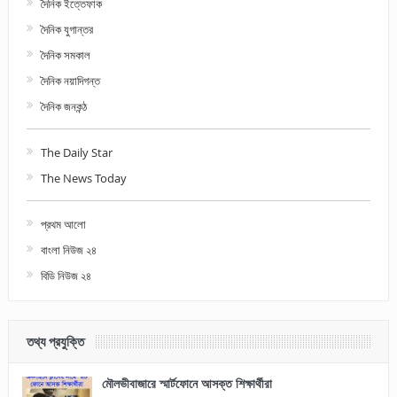
দৈনিক ইত্তেফাক
দৈনিক যুগান্তর
দৈনিক সমকাল
দৈনিক নয়াদিগন্ত
দৈনিক জনকন্ঠ
The Daily Star
The News Today
প্রথম আলো
বাংলা নিউজ ২৪
বিডি নিউজ ২৪
তথ্য প্রযুক্তি
মৌলভীবাজারে স্মার্টফোনে আসক্ত শিক্ষার্থীরা