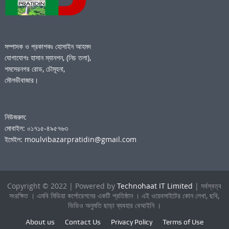
সম্পাদক ও প্রকাশকঃ হোসাইন আহমদ
যোগাযোগঃ হাসান ম্যানশন, (নিচ তলা),
শমসেরনগর রোড, চৌমূহনা,
মৌলভীবাজার।
নিউজরুম:
মোবাইল: ০১৭১৫-৪৯৫৭৬৩
ইমেইল: moulvibazarpratidin@gmail.com
Copyright © 2022 | Powered by
Technohaat IT Limited
| সর্বস্বত্ব
সংরক্ষিত । এমবি মিডিয়া কর্পোরেশনের একটি প্রতিষ্ঠান । এই ওয়েবসাইটের কোন লেখা, ছবি,
ভিডিও অনুমতি ছাড়া ব্যবহার বেআইনি ।
About us
Contact Us
Privacy Policy
Terms of Use