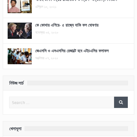
এপ্রিল ১০, ২০২১
কে কোথায় এগিয়ে- ৫ রাজ্যে বাকি ফল ঘোষণার
নভেম্বর ০৫, ২০২০
জেএসসি ও এসএসসির রেজাল্টে হবে এইচএসির ফলাফল
অক্টোবর ০৭, ২০২০
নিউজ সার্চ
খেলাধূলা