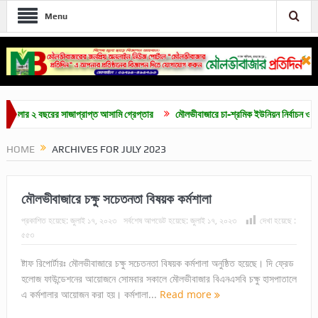
Menu
 ২ বছরের সাজাপ্রাপ্ত আসামি গ্রেপ্তার
মৌলভীবাজারে চা-শ্রমিক ইউনিয়ন নির্বাচন ও দৈনিক ৫০০
ল
HOME
ARCHIVES FOR JULY 2023
মৌলভীবাজারে চক্ষু সচেতনতা বিষয়ক কর্মশালা
প্রকাশিত হয়েছে:
জুলাই ১৭, ২০২৩
সর্বশেষ আপডেট হয়েছে:
জুলাই ১৭, ২০২৩
দেখা হয়েছে :
৫৫৩
ষ্টাফ রিপোর্টারঃ মৌলভীবাজারে চক্ষু সচেতনতা বিষয়ক কর্মশালা অনুষ্ঠিত হয়েছে। দি ফ্রেড
হলোজ ফাউন্ডেশনের আয়োজনে সোমবার সকালে মৌলভীবাজার বিএনএসবি চক্ষু হাসপাতালে
এ কর্মশালার আয়োজন করা হয়। কর্মশালা...
Read more