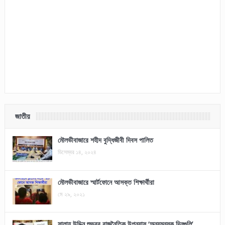
জাতীয়
মৌলভীবাজারে শহীদ বুদ্ধিজীবী দিবস পালিত
ডিসেম্বর ১৪, ২০২৪
মৌলভীবাজারে স্মার্টফোনে আসক্ত শিক্ষার্থীরা
মে ২৯, ২০২১
সালাহ উদ্দিন শুভ্রর রাজনৈতিক উপন্যাস ‘অন্যমনস্ক দিনগুলি’