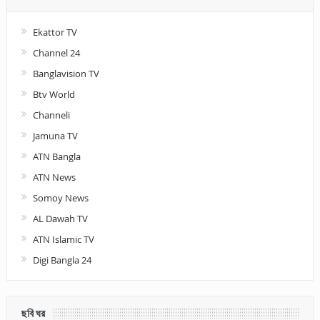
Ekattor TV
Channel 24
Banglavision TV
Btv World
Channeli
Jamuna TV
ATN Bangla
ATN News
Somoy News
AL Dawah TV
ATN Islamic TV
Digi Bangla 24
ছবি ঘর