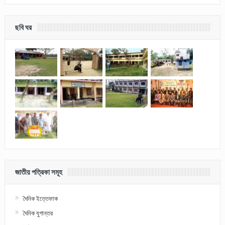
ছবি ঘর
জাতীয় পত্রিকা সমূহ
দৈনিক ইত্তেফাক
দৈনিক যুগান্তর