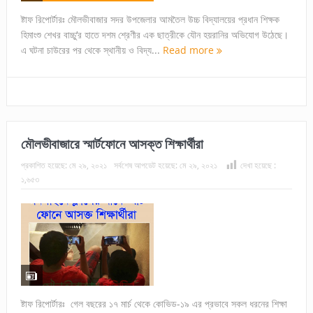
ষ্টাফ রিপোর্টারঃ মৌলভীবাজার সদর উপজেলার আমতৈল উচ্চ বিদ্যালয়ের প্রধান শিক্ষক
হিমাংশু শেখর বাচ্চু’র হাতে দশম শ্রেণীর এক ছাত্রীকে যৌন হয়রানির অভিযোগ উঠেছে।
এ ঘটনা চাউরের পর থেকে স্থানীয় ও বিদ্য...
Read more
মৌলভীবাজারে স্মার্টফোনে আসক্ত শিক্ষার্থীরা
প্রকাশিত হয়েছে:
মে ২৯, ২০২১
সর্বশেষ আপডেট হয়েছে:
মে ২৯, ২০২১
দেখা হয়েছে :
১,৬৫৩
ষ্টাফ রিপোর্টারঃ গেল বছরের ১৭ মার্চ থেকে কোভিড-১৯ এর প্রভাবে সকল ধরনের শিক্ষা