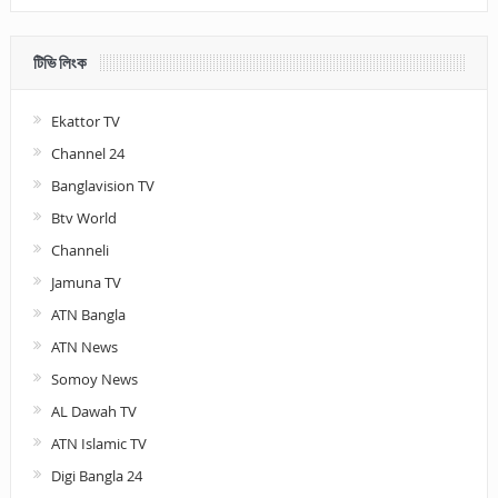
টিভি লিংক
Ekattor TV
Channel 24
Banglavision TV
Btv World
Channeli
Jamuna TV
ATN Bangla
ATN News
Somoy News
AL Dawah TV
ATN Islamic TV
Digi Bangla 24