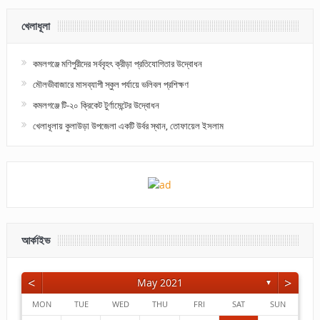
খেলাধূলা
কমলগঞ্জে মণিপুরীদের সর্ববৃহৎ ক্রীড়া প্রতিযোগিতার উদ্বোধন
মৌলভীবাজারে মাসব্যাপী স্কুল পর্যায়ে ভলিবল প্রশিক্ষণ
কমলগঞ্জে টি-২০ ক্রিকেট টুর্ণামেন্টের উদ্বোধন
খেলাধূলায় কুলাউড়া উপজেলা একটি উর্বর স্থান, তোফায়েল ইসলাম
আর্কাইভ
<
>
May 2021
▼
MON
TUE
WED
THU
FRI
SAT
SUN