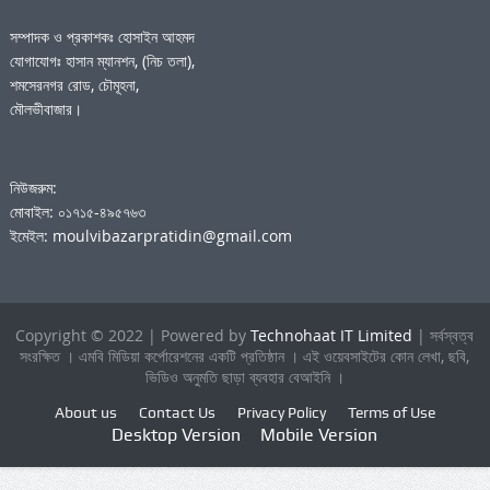
সম্পাদক ও প্রকাশকঃ হোসাইন আহমদ
যোগাযোগঃ হাসান ম্যানশন, (নিচ তলা),
শমসেরনগর রোড, চৌমূহনা,
মৌলভীবাজার।
নিউজরুম:
মোবাইল: ০১৭১৫-৪৯৫৭৬৩
ইমেইল: moulvibazarpratidin@gmail.com
Copyright © 2022 | Powered by
Technohaat IT Limited
| সর্বস্বত্ব
সংরক্ষিত । এমবি মিডিয়া কর্পোরেশনের একটি প্রতিষ্ঠান । এই ওয়েবসাইটের কোন লেখা, ছবি,
ভিডিও অনুমতি ছাড়া ব্যবহার বেআইনি ।
About us
Contact Us
Privacy Policy
Terms of Use
Desktop Version
Mobile Version