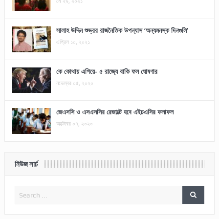
মে ২৯, ২০২১
সালাহ উদ্দিন শুভ্রর রাজনৈতিক উপন্যাস ‘অন্যমনস্ক দিনগুলি’
এপ্রিল ১০, ২০২১
কে কোথায় এগিয়ে- ৫ রাজ্যে বাকি ফল ঘোষণার
নভেম্বর ০৫, ২০২০
জেএসসি ও এসএসসির রেজাল্টে হবে এইচএসির ফলাফল
অক্টোবর ০৭, ২০২০
নিউজ সার্চ