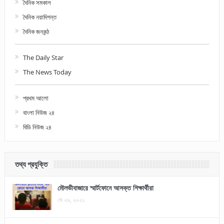
দৈনিক সমকাল
দৈনিক নয়াদিগন্ত
দৈনিক জনকন্ঠ
The Daily Star
The News Today
প্রথম আলো
বাংলা নিউজ ২৪
বিডি নিউজ ২৪
তথ্য প্রযুক্তি
মৌলভীবাজারে স্মার্টফোনে আসক্ত শিক্ষার্থীরা
মে ২৯, ২০২১