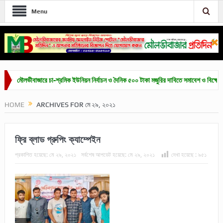
Menu
লভীবাজারে চা-শ্রমিক ইউনিয়ন নির্বাচন ও দৈনিক ৫০০ টাকা মজুরির দাবিতে সমাবেশ ও বিক্ষোভ
হাক
HOME
ARCHIVES FOR মে ২৯, ২০২১
ফ্রি ব্লাড গ্রুপিং ক্যাম্পেইন
প্রকাশিত হয়েছে:
মে ২৯, ২০২১
সর্বশেষ আপডেট হয়েছে:
মে ২৯, ২০২১
দেখা হয়েছে :
৯৫১