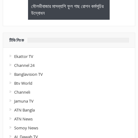
জেলা আইনজীবি
মৌলভীবাজার মাসব্যাপি ফুল গাছ রোপন কর্মসূচির
মৌলভীবাজারে কম
উদ্বোধন
আলোচনা ও পুরস
টিভি লিংক
Ekattor TV
Channel 24
Banglavision TV
Btv World
Channeli
Jamuna TV
ATN Bangla
ATN News
Somoy News
AL Dawah TV