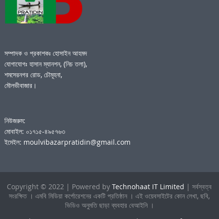
সম্পাদক ও প্রকাশকঃ হোসাইন আহমদ
যোগাযোগঃ হাসান ম্যানশন, (নিচ তলা),
শমসেরনগর রোড, চৌমূহনা,
মৌলভীবাজার।
নিউজরুম:
মোবাইল: ০১৭১৫-৪৯৫৭৬৩
ইমেইল: moulvibazarpratidin@gmail.com
Copyright © 2022 | Powered by
Technohaat IT Limited
| সর্বস্বত্ব
সংরক্ষিত । এমবি মিডিয়া কর্পোরেশনের একটি প্রতিষ্ঠান । এই ওয়েবসাইটের কোন লেখা, ছবি,
ভিডিও অনুমতি ছাড়া ব্যবহার বেআইনি ।