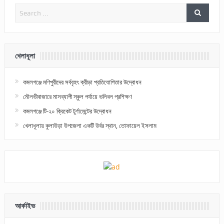
খেলাধূলা
কমলগঞ্জে মণিপুরীদের সর্ববৃহৎ ক্রীড়া প্রতিযোগিতার উদ্বোধন
মৌলভীবাজারে মাসব্যাপী স্কুল পর্যায়ে ভলিবল প্রশিক্ষণ
কমলগঞ্জে টি-২০ ক্রিকেট টুর্ণামেন্টের উদ্বোধন
খেলাধূলায় কুলাউড়া উপজেলা একটি উর্বর স্থান, তোফায়েল ইসলাম
আর্কাইভ