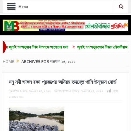
Menu
াই গনঅভূথান দিবস উপলক্ষে আলোচনা সভা
জুলাই গণ অভ্যুত্থান দিবসে মৌলভীবাজারে নানা কর্মসূচ
HOME
ARCHIVES FOR অক্টোবর ২৫, ২০২২
মনু নদী ভাঙ্গন রক্ষা প্রকল্পের অনিয়ম তদন্তে পানি উন্নয়ন বোর্ড
প্রকাশিত হয়েছে:
অক্টোবর ২৫, ২০২২
সর্বশেষ আপডেট হয়েছে:
অক্টোবর ২৫, ২০২২
দেখা
হয়েছে :
৬৯১