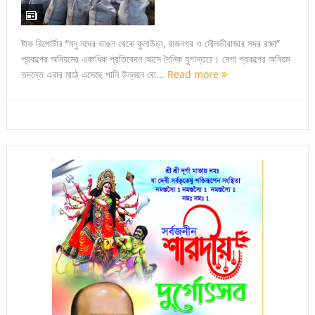
ষ্টাফ রিপোর্টার “মনু নদের ভাঙন থেকে কুলাউড়া, রাজনগর ও মৌলভীবাজার সদর রক্ষা”
প্রকল্পের অনিয়মের একাধিক প্রতিবেদন আসে দৈনিক যুগান্তরে। মেগা প্রকল্পের অনিয়ম
তদন্তে এবার মাঠে এসেছে পানি উন্নয়ন বো...
Read more