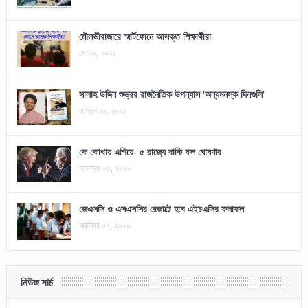
মৌলভীবাজারে স্মার্টফোনে আসক্ত শিক্ষার্থীরা
মে ২৯, ২০২১
সালাহ উদ্দিন শুভ্রর রাজনৈতিক উপন্যাস ‘অন্যমনস্ক দিনগুলি’
এপ্রিল ১০, ২০২১
কে কোথায় এগিয়ে- ৫ রাজ্যে বাকি ফল ঘোষণার
নভেম্বর ০৫, ২০২০
জেএসসি ও এসএসসির রেজাল্টে হবে এইচএসির ফলাফল
অক্টোবর ০৭, ২০২০
নিউজ সার্চ