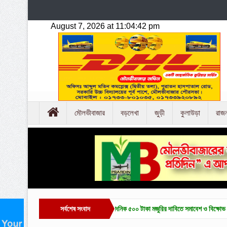
মৌলভীবাজার
বড়লেখা
জুড়ী
কুলাউড়া
রাজ
ে চা-শ্রমিক ইউনিয়ন নির্বাচন ও দৈনিক ৫০০ টাকা মজুরির দাবিতে সমাবেশ ও বিক্ষোভ
সর্বশেষ সংবাদ
হাকালুকি যুব