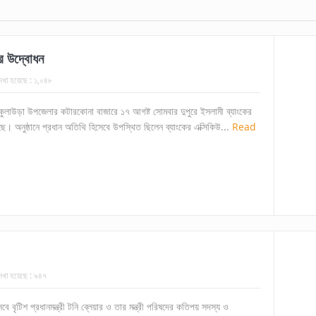
র উদ্বোধন
েখা হয়েছে :
১,০৪৮
র কুলাউড়া উপজেলার কটারকোনা বাজারে ১৭ আগষ্ট সোমবার দুপুরে ইসলামী ব্যাংকের
 অনুষ্ঠানে প্রধান অতিথি হিসেবে উপস্থিত ছিলেন ব্যাংকের এক্সিকিউ...
Read
েখা হয়েছে :
৯৪৭
ৎসবে বৃটিশ প্রধানমন্ত্রী টনি ব্লেয়ার ও তার মন্ত্রী পরিষদের কতিপয় সদস্য ও