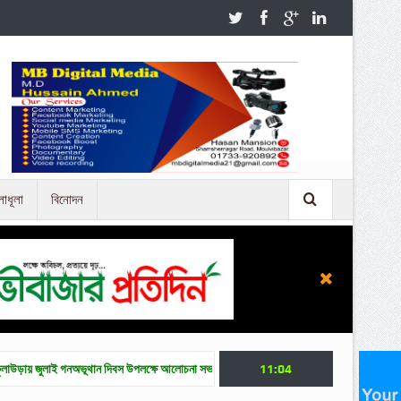
লাধূলা
বিনোদন
অভূথান দিবস উপলক্ষে আলোচনা সভা
জুলাই গণ অভ্যুত্থান দিবসে মৌলভীবাজারে নানা কর্মসূচি
11:04