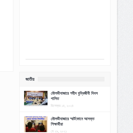
জাতীয়
মৌলভীবাজারে শহীদ বুদ্ধিজীবী দিবস
পালিত
ডিসেম্বর ১৪, ২০২৪
মৌলভীবাজারে স্মার্টফোনে আসক্ত
শিক্ষার্থীরা
মে ২৯, ২০২১