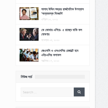
সালাহ উদ্দিন শুভ্রর রাজনৈতিক উপন্যাস
‘অন্যমনস্ক দিনগুলি’
এপ্রিল ১০, ২০২১
কে কোথায় এগিয়ে- ৫ রাজ্যে বাকি ফল
ঘোষণার
নভেম্বর ০৫, ২০২০
জেএসসি ও এসএসসির রেজাল্টে হবে
এইচএসির ফলাফল
অক্টোবর ০৭, ২০২০
নিউজ সার্চ