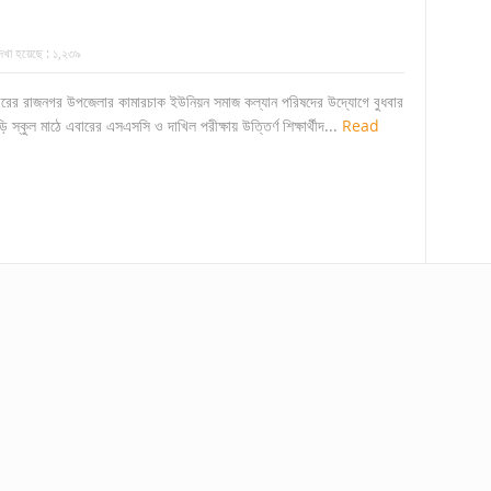
েখা হয়েছে :
১,২৩৯
ারের রাজনগর উপজেলার কামারচাক ইউনিয়ন সমাজ কল্যান পরিষদের উদ্যোগে বুধবার
ি স্কুল মাঠে এবারের এসএসসি ও দাখিল পরীক্ষায় উত্তির্ণ শিক্ষার্থীদ...
Read