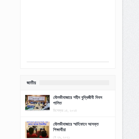
জাতীয়
মৌলভীবাজারে শহীদ বুদ্ধিজীবী দিবস
পালিত
ডিসেম্বর ১৪, ২০২৪
মৌলভীবাজারে স্মার্টফোনে আসক্ত
শিক্ষার্থীরা
মে ২৯, ২০২১