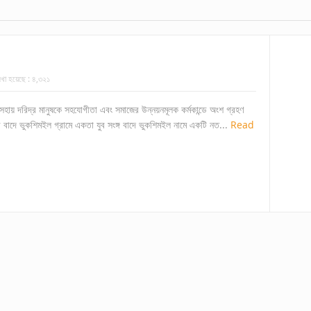
খা হয়েছে :
৪,৩২১
হায় দরিদ্র মানুষকে সহযোগীতা এবং সমাজের উন্নয়নমূলক কর্মকান্ডে অংশ গ্রহণ
র বাদে ভুকশিমইল গ্রামে একতা যুব সংঙ্গ বাদে ভুকশিমইল নামে একটি নত...
Read