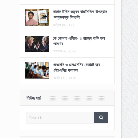
সালাহ উদ্দিন শুভ্রর রাজনৈতিক উপন্যাস
‘অন্যমনস্ক দিনগুলি’
এপ্রিল ১০, ২০২১
কে কোথায় এগিয়ে- ৫ রাজ্যে বাকি ফল
ঘোষণার
নভেম্বর ০৫, ২০২০
জেএসসি ও এসএসসির রেজাল্টে হবে
এইচএসির ফলাফল
অক্টোবর ০৭, ২০২০
নিউজ সার্চ