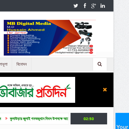
লাধূলা
বিনোদন
ুলাই গনঅভূথান দিবস উপলক্ষে আলোচনা সভা
জুলাই গণ অভ্যুত্থান দিবসে মৌলভীবাজারে নানা কর্ম
02:50