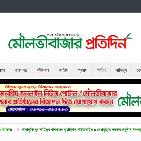
নগর
কমলগঞ্জ
শ্রীমঙ্গল
জাতীয়
প্রবাস
পর্যটন
সাহিত্য
খে
লুকি যুব সাহিত্য পরিষদের ক্যারিয়ার গাইডলাইন ও মেধাবৃত্তি প্রদান অনুষ্ঠান সম্পন্ন
কুলাউড়ায় জ