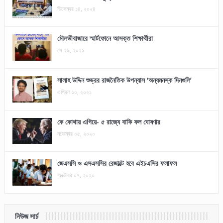
ডিসেম্বর ১৪, ২০২৪
মৌলভীবাজারে স্মার্টফোনে আসক্ত শিক্ষার্থীরা
মে ২৯, ২০২১
সালাহ উদ্দিন শুভ্রর রাজনৈতিক উপন্যাস ‘অন্যমনস্ক দিনগুলি’
এপ্রিল ১০, ২০২১
কে কোথায় এগিয়ে- ৫ রাজ্যে বাকি ফল ঘোষণার
নভেম্বর ০৫, ২০২০
জেএসসি ও এসএসসির রেজাল্টে হবে এইচএসির ফলাফল
অক্টোবর ০৭, ২০২০
নিউজ সার্চ