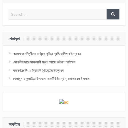
খেলাধূলা
কমলগঞ্জে মণিপুরীদের সর্ববৃহৎ ক্রীড়া প্রতিযোগিতার উদ্বোধন
মৌলভীবাজারে মাসব্যাপী স্কুল পর্যায়ে ভলিবল প্রশিক্ষণ
কমলগঞ্জে টি-২০ ক্রিকেট টুর্ণামেন্টের উদ্বোধন
খেলাধূলায় কুলাউড়া উপজেলা একটি উর্বর স্থান, তোফায়েল ইসলাম
আর্কাইভ