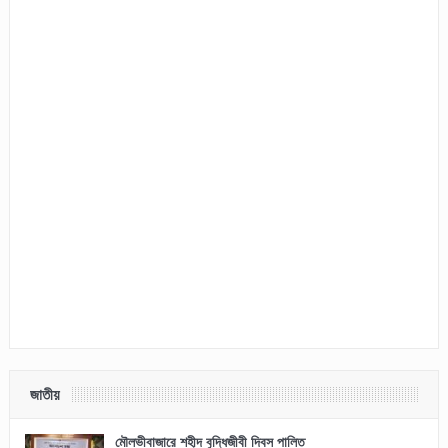
জাতীয়
মৌলভীবাজারে শহীদ বুদ্ধিজীবী দিবস পালিত