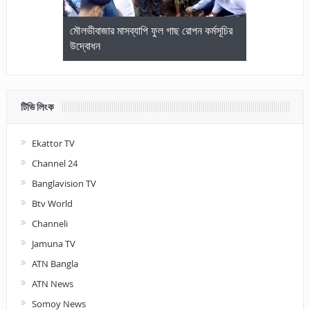
জেলা আইনজীবি
মৌলভীবাজার মাসব্যাপি ফুল গাছ রোপন কর্মসূচির
মৌলভীবাজারে কম
উদ্বোধন
আলোচনা ও পুরস
টিভি লিংক
Ekattor TV
Channel 24
Banglavision TV
Btv World
Channeli
Jamuna TV
ATN Bangla
ATN News
Somoy News