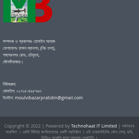
সম্পাদক ও প্রকাশকঃ হোসাইন আহমদ
যোগাযোগঃ হাসান ম্যানশন, (নিচ তলা),
শমসেরনগর রোড, চৌমূহনা,
মৌলভীবাজার।
নিউজরুম:
মোবাইল: ০১৭১৫-৪৯৫৭৬৩
ইমেইল: moulvibazarpratidin@gmail.com
Copyright © 2022 | Powered by
Technohaat IT Limited
| সর্বস্বত্ব
সংরক্ষিত । এমবি মিডিয়া কর্পোরেশনের একটি প্রতিষ্ঠান । এই ওয়েবসাইটের কোন লেখা, ছবি,
ভিডিও অনুমতি ছাড়া ব্যবহার বেআইনি ।