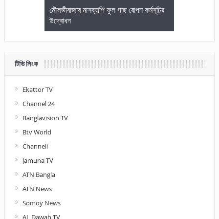
জেলা আইনজীবি
মৌলভীবাজার মাসব্যাপি ফুল গাছ রোপন কর্মসূচির
মৌলভীবাজারে কম
উদ্বোধন
আলোচনা ও পুরস
টিভি লিংক
Ekattor TV
Channel 24
Banglavision TV
Btv World
Channeli
Jamuna TV
ATN Bangla
ATN News
Somoy News
AL Dawah TV