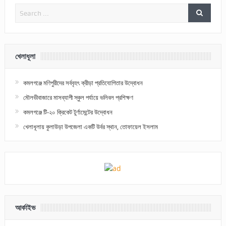
খেলাধূলা
কমলগঞ্জে মণিপুরীদের সর্ববৃহৎ ক্রীড়া প্রতিযোগিতার উদ্বোধন
মৌলভীবাজারে মাসব্যাপী স্কুল পর্যায়ে ভলিবল প্রশিক্ষণ
কমলগঞ্জে টি-২০ ক্রিকেট টুর্ণামেন্টের উদ্বোধন
খেলাধূলায় কুলাউড়া উপজেলা একটি উর্বর স্থান, তোফায়েল ইসলাম
আর্কাইভ