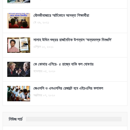
মৌলভীবাজারে স্মার্টফোনে আসক্ত শিক্ষার্থীরা
মে ২৯, ২০২১
সালাহ উদ্দিন শুভ্রর রাজনৈতিক উপন্যাস ‘অন্যমনস্ক দিনগুলি’
এপ্রিল ১০, ২০২১
কে কোথায় এগিয়ে- ৫ রাজ্যে বাকি ফল ঘোষণার
নভেম্বর ০৫, ২০২০
জেএসসি ও এসএসসির রেজাল্টে হবে এইচএসির ফলাফল
অক্টোবর ০৭, ২০২০
নিউজ সার্চ