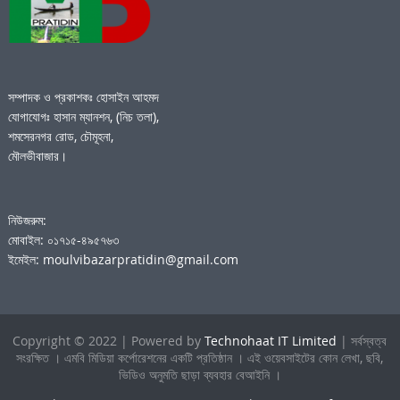
সম্পাদক ও প্রকাশকঃ হোসাইন আহমদ
যোগাযোগঃ হাসান ম্যানশন, (নিচ তলা),
শমসেরনগর রোড, চৌমূহনা,
মৌলভীবাজার।
নিউজরুম:
মোবাইল: ০১৭১৫-৪৯৫৭৬৩
ইমেইল: moulvibazarpratidin@gmail.com
Copyright © 2022 | Powered by
Technohaat IT Limited
| সর্বস্বত্ব
সংরক্ষিত । এমবি মিডিয়া কর্পোরেশনের একটি প্রতিষ্ঠান । এই ওয়েবসাইটের কোন লেখা, ছবি,
ভিডিও অনুমতি ছাড়া ব্যবহার বেআইনি ।