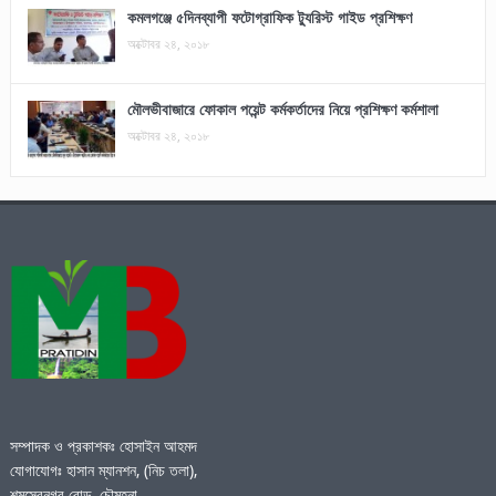
কমলগঞ্জে ৫দিনব্যাপী ফটোগ্রাফিক ট্যুরিস্ট গাইড প্রশিক্ষণ
অক্টোবর ২৪, ২০১৮
মৌলভীবাজারে ফোকাল পয়েন্ট কর্মকর্তাদের নিয়ে প্রশিক্ষণ কর্মশালা
অক্টোবর ২৪, ২০১৮
সম্পাদক ও প্রকাশকঃ হোসাইন আহমদ
যোগাযোগঃ হাসান ম্যানশন, (নিচ তলা),
শমসেরনগর রোড, চৌমূহনা,