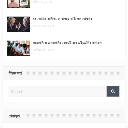
এপ্রিল ১০, ২০২১
কে কোথায় এগিয়ে- ৫ রাজ্যে বাকি ফল ঘোষণার
নভেম্বর ০৫, ২০২০
জেএসসি ও এসএসসির রেজাল্টে হবে এইচএসির ফলাফল
অক্টোবর ০৭, ২০২০
নিউজ সার্চ
খেলাধূলা