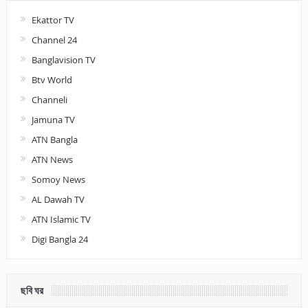
Ekattor TV
Channel 24
Banglavision TV
Btv World
Channeli
Jamuna TV
ATN Bangla
ATN News
Somoy News
AL Dawah TV
ATN Islamic TV
Digi Bangla 24
ছবি ঘর