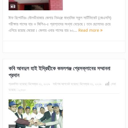
ষ্টাফ রিপোর্টারঃ মৌলভীবাজার জেলায় নি¤œ মাধ্যমিক স্কুল সার্টিফিকেট (জেএসসি)
পরীক্ষায় পাসের হার ও জিপিএ-৫ প্রাপ্তদের সংখ্যা বেড়েছে। তবে ছেলেদের চেয়ে
এগিয়ে রয়েছে মেয়েরা। জেলায় এবার পাসের হার ৯২...
Read more
কবি আবদুল হাই ইদ্রিছীকে কমলগঞ্জ প্রেসক্লাবের সম্মাননা
প্রদান
প্রকাশিত হয়েছে:
ডিসেম্বর ৩১, ২০১৯
সর্বশেষ আপডেট হয়েছে:
ডিসেম্বর ৩১, ২০১৯
দেখা
হয়েছে :
১,৩২০