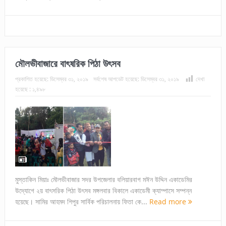
মৌলভীবাজারে বাৎষরিক পিঠা উৎসব
প্রকাশিত হয়েছে:
ডিসেম্বর ৩১, ২০১৯
সর্বশেষ আপডেট হয়েছে:
ডিসেম্বর ৩১, ২০১৯
দেখা
হয়েছে :
১,৪৯৮
মুস্তাকিন মিয়াঃ মৌলভীবাজার সদর উপজেলার বলিয়ারবাগ মঈন উদ্দিন একাডেমির
উদ্যোগে ২য় বাৎসরিক পিঠা উৎসব মঙ্গলবার বিকালে একাডেমী ক্যাম্পাসে সম্পন্ন
হয়েছে। সামির আহমদ শিপুর সার্বিক পরিচালনায় ফিতা কে...
Read more