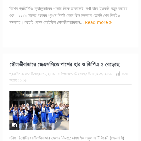
বিশেষ প্রতিনিধিঃ ক্যালেন্ডারের পাতার দিকে তাকালেই দেখা যাবে ইংরেজী নতুন বছরের
শুরু। ২০১৯ সালের বছরের প্রথম দিনটি যেমন ছিল মঙ্গলবার তেমনি শেষ দিনটিও
মঙ্গলবার। বছরটি কেমন কেটেছিল মৌলভীবাজারবাস...
Read more
মৌলভীবাজারে জেএসসিতে পাশের হার ও জিপিএ ৫ বেড়েছে
প্রকাশিত হয়েছে:
ডিসেম্বর ৩১, ২০১৯
সর্বশেষ আপডেট হয়েছে:
ডিসেম্বর ৩১, ২০১৯
দেখা
হয়েছে :
১,৩৫০
স্টাফ রিপোর্টারঃ মৌলভীবাজার জেলায় নি¤œ মাধ্যমিক স্কুল সার্টিফিকেট (জেএসসি)