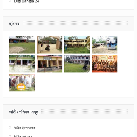
Digi Bangla 24
ছবি ঘর
জাতীয় পত্রিকা সমূহ
দৈনিক ইত্তেফাক
দৈনিক যুগান্তর