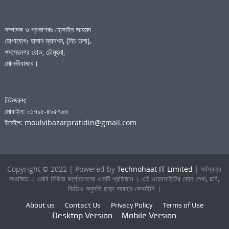
সম্পাদক ও প্রকাশকঃ হোসাইন আহমদ
যোগাযোগঃ হাসান ম্যানশন, (নিচ তলা),
শমসেরনগর রোড, চৌমূহনা,
মৌলভীবাজার।
নিউজরুম:
মোবাইল: ০১৭১৫-৪৯৫৭৬৩
ইমেইল: moulvibazarpratidin@gmail.com
Copyright © 2022 | Powered by
Technohaat IT Limited
| সর্বস্বত্ব
সংরক্ষিত । এমবি মিডিয়া কর্পোরেশনের একটি প্রতিষ্ঠান । এই ওয়েবসাইটের কোন লেখা, ছবি,
ভিডিও অনুমতি ছাড়া ব্যবহার বেআইনি ।
About us
Contact Us
Privacy Policy
Terms of Use
Desktop Version
Mobile Version