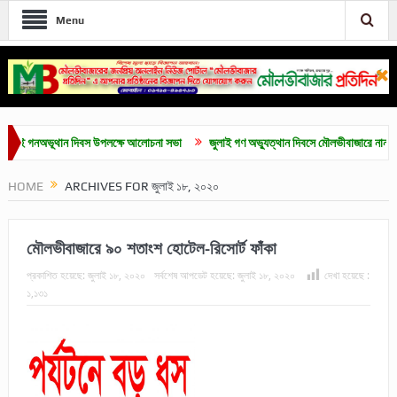
Menu
নঅভূথান দিবস উপলক্ষে আলোচনা সভা
জুলাই গণ অভ্যুত্থান দিবসে মৌলভীবাজারে নানা কর্মসূচি
HOME
ARCHIVES FOR জুলাই ১৮, ২০২০
মৌলভীবাজারে ৯০ শতাংশ হোটেল-রিসোর্ট ফাঁকা
প্রকাশিত হয়েছে:
জুলাই ১৮, ২০২০
সর্বশেষ আপডেট হয়েছে:
জুলাই ১৮, ২০২০
দেখা হয়েছে :
১,১৩১