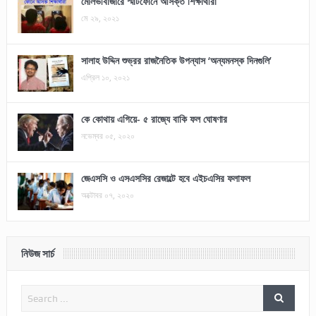
মৌলভীবাজারে স্মার্টফোনে আসক্ত শিক্ষার্থীরা
মে ২৯, ২০২১
সালাহ উদ্দিন শুভ্রর রাজনৈতিক উপন্যাস ‘অন্যমনস্ক দিনগুলি’
এপ্রিল ১০, ২০২১
কে কোথায় এগিয়ে- ৫ রাজ্যে বাকি ফল ঘোষণার
নভেম্বর ০৫, ২০২০
জেএসসি ও এসএসসির রেজাল্টে হবে এইচএসির ফলাফল
অক্টোবর ০৭, ২০২০
নিউজ সার্চ