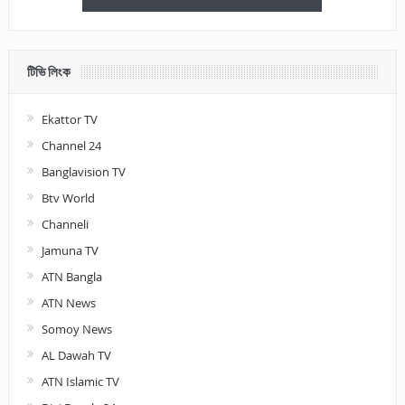
টিভি লিংক
Ekattor TV
Channel 24
Banglavision TV
Btv World
Channeli
Jamuna TV
ATN Bangla
ATN News
Somoy News
AL Dawah TV
ATN Islamic TV