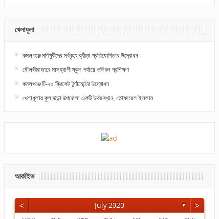
খেলাধূলা
কমলগঞ্জে মণিপুরীদের সর্ববৃহৎ ক্রীড়া প্রতিযোগিতার উদ্বোধন
মৌলভীবাজারে মাসব্যাপী স্কুল পর্যায়ে ভলিবল প্রশিক্ষণ
কমলগঞ্জে টি-২০ ক্রিকেট টুর্ণামেন্টের উদ্বোধন
খেলাধূলায় কুলাউড়া উপজেলা একটি উর্বর স্থান, তোফায়েল ইসলাম
আর্কাইভ
<
>
July 2020
▼