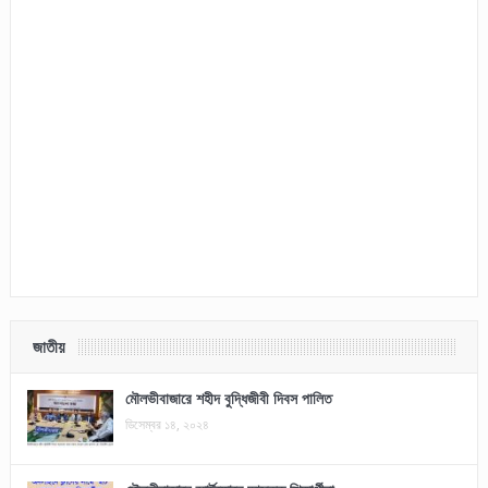
জাতীয়
মৌলভীবাজারে শহীদ বুদ্ধিজীবী দিবস পালিত
ডিসেম্বর ১৪, ২০২৪