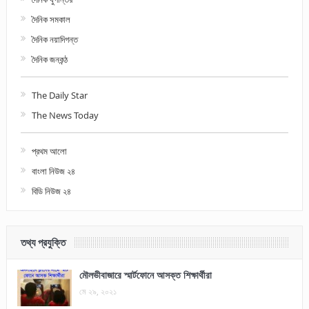
দৈনিক সমকাল
দৈনিক নয়াদিগন্ত
দৈনিক জনকন্ঠ
The Daily Star
The News Today
প্রথম আলো
বাংলা নিউজ ২৪
বিডি নিউজ ২৪
তথ্য প্রযুক্তি
মৌলভীবাজারে স্মার্টফোনে আসক্ত শিক্ষার্থীরা
মে ২৯, ২০২১