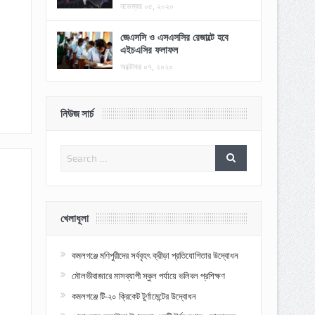
নভেম্বর ০৫, ২০২০
জেএসসি ও এসএসসির রেজাল্টে হবে
এইচএসির ফলাফল
অক্টোবর ০৭, ২০২০
নিউজ সার্চ
খেলাধূলা
কমলগঞ্জে মণিপুরীদের সর্ববৃহৎ ক্রীড়া প্রতিযোগিতার উদ্বোধন
মৌলভীবাজারে মাসব্যাপী স্কুল পর্যায়ে ভলিবল প্রশিক্ষণ
কমলগঞ্জে টি-২০ ক্রিকেট টুর্ণামেন্টের উদ্বোধন