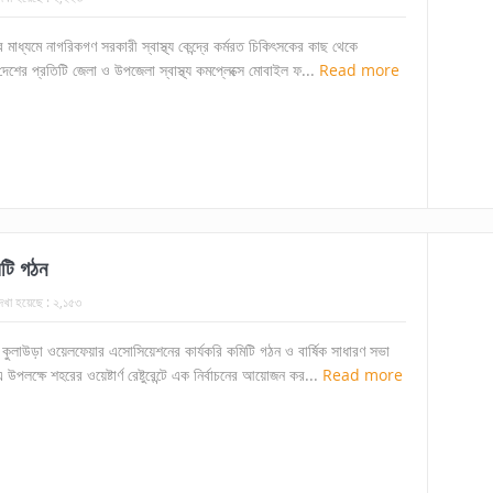
 মাধ্যমে নাগরিকগণ সরকারী স্বাস্থ্য কেন্দ্রে কর্মরত চিকিৎসকের কাছ থেকে
েতে দেশের প্রতিটি জেলা ও উপজেলা স্বাস্থ্য কমপ্লেক্সে মোবাইল ফ...
Read more
টি গঠন
েখা হয়েছে :
২,১৫৩
্থ কুলাউড়া ওয়েলফেয়ার এসোসিয়েশনের কার্যকরি কমিটি গঠন ও বার্ষিক সাধারণ সভা
উপলক্ষে শহরের ওয়েষ্টার্ণ রেষ্টুরেন্টে এক নির্বাচনের আয়োজন কর...
Read more