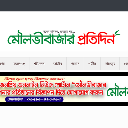
নগর
কমলগঞ্জ
শ্রীমঙ্গল
জাতীয়
প্রবাস
পর্যটন
সাহিত্য
খে