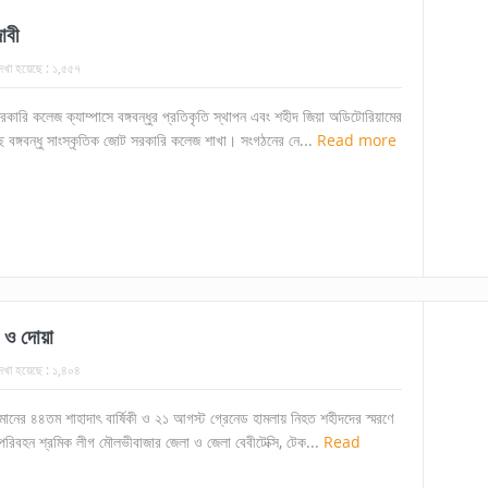
াবী
েখা হয়েছে :
১,৫৫৭
সরকারি কলেজ ক্যাম্পাসে বঙ্গবন্ধুর প্রতিকৃতি স্থাপন এবং শহীদ জিয়া অডিটোরিয়ামের
ছে বঙ্গবন্ধু সাংস্কৃতিক জোট সরকারি কলেজ শাখা। সংগঠনের নে...
Read more
 ও দোয়া
েখা হয়েছে :
১,৪০৪
রহমানের ৪৪তম শাহাদাৎ বার্ষিকী ও ২১ আগস্ট গ্রেনেড হামলায় নিহত শহীদদের স্মরণে
 পরিবহন শ্রমিক লীগ মৌলভীবাজার জেলা ও জেলা বেবীটেক্সি, টেক...
Read