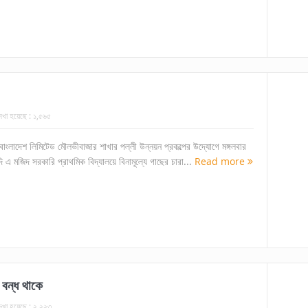
েখা হয়েছে :
১,৫৬৫
ক বাংলাদেশ লিমিটেড মৌলভীবাজার শাখার পল্লী উন্নয়ন প্রকল্পের উদ্যোগে মঙ্গলবার
ি এ মজিদ সরকারি প্রাথমিক বিদ্যালয়ে বিনামূল্যে গাছের চারা...
Read more
বন্ধ থাকে
েখা হয়েছে :
২,২২৩