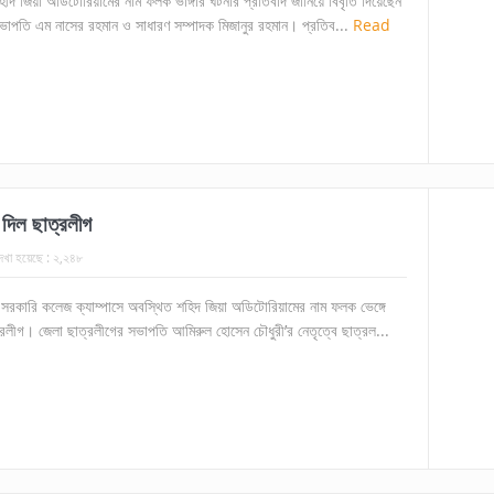
 শহীদ জিয়া অডিটোরিয়ামের নাম ফলক ভাঙ্গার ঘটনার প্রতিবাদ জানিয়ে বিবৃতি দিয়েছেন
ভাপতি এম নাসের রহমান ও সাধারণ সম্পাদক মিজানুর রহমান। প্রতিব...
Read
দিল ছাত্রলীগ
েখা হয়েছে :
২,২৪৮
 সরকারি কলেজ ক্যাম্পাসে অবস্থিত শহিদ জিয়া অডিটোরিয়ামের নাম ফলক ভেঙ্গে
রলীগ। জেলা ছাত্রলীগের সভাপতি আমিরুল হোসেন চৌধুরী’র নেতৃত্বে ছাত্রল...