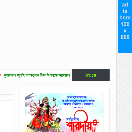
গনঅভূথান দিবস উপলক্ষে আলোচনা সভা
জুলাই গণ অভ্যুত্থান দিবসে মৌলভীবাজারে নানা কর্মসূচি
01:58