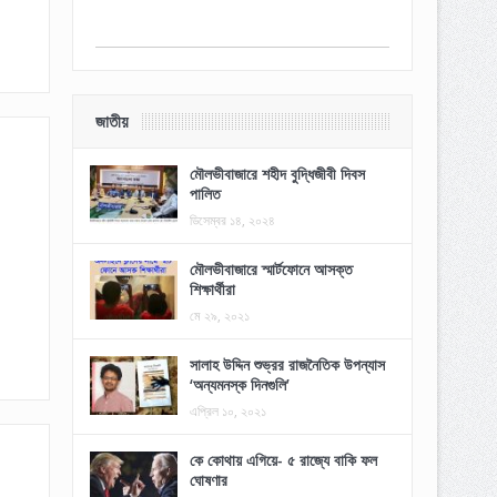
জাতীয়
মৌলভীবাজারে শহীদ বুদ্ধিজীবী দিবস
পালিত
ডিসেম্বর ১৪, ২০২৪
মৌলভীবাজারে স্মার্টফোনে আসক্ত
শিক্ষার্থীরা
মে ২৯, ২০২১
সালাহ উদ্দিন শুভ্রর রাজনৈতিক উপন্যাস
‘অন্যমনস্ক দিনগুলি’
এপ্রিল ১০, ২০২১
কে কোথায় এগিয়ে- ৫ রাজ্যে বাকি ফল
ঘোষণার