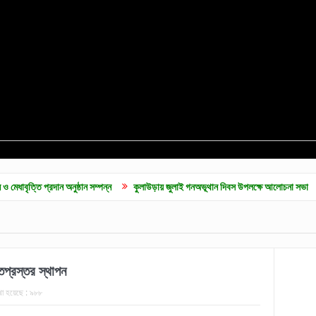
 অনুষ্ঠান সম্পন্ন
কুলাউড়ায় জুলাই গনঅভূথান দিবস উপলক্ষে আলোচনা সভা
জুলাই গণ অভ্য
প্রস্তর স্থাপন
খা হয়েছে :
৯৮৮