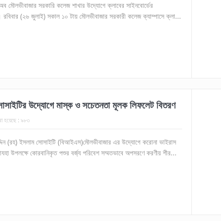
্লাব অব মৌলভীবাজার সরকারি কলেজ শাখার উদ্যোগে ক্লাবের সাইনবোর্ডের
। রবিবার (২৬ জুলাই) সকাল ১০ টায় মৌলভীবাজার সরকারী কলেজ ক্যাম্পাসে ক্লা...
োসাইটির উদ্যোগে মাস্ক ও সচেতনতা মূলক লিফলেট বিতরণ
খা হয়েছে :
৯৮৩
 উদ্দিন (রহ) ইসলাম সোসাইটি (বিআইএস)মৌলভীবাজার এর উদ্যোগে করোনা ভাইরাস
া উপলক্ষে কোরবানিকৃত পশুর বর্জ্য পরিবেশ সম্মতভাবে অপসরণে করণীয় শীর...