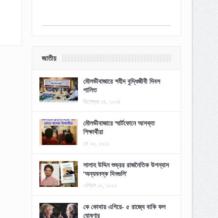
জাতীয়
মৌলভীবাজারে শহীদ বুদ্ধিজীবী দিবস
পালিত
ডিসেম্বর ১৪, ২০২৪
মৌলভীবাজারে স্মার্টফোনে আসক্ত
শিক্ষার্থীরা
মে ২৯, ২০২১
সালাহ উদ্দিন শুভ্রর রাজনৈতিক উপন্যাস
‘অন্যমনস্ক দিনগুলি’
এপ্রিল ১০, ২০২১
কে কোথায় এগিয়ে- ৫ রাজ্যে বাকি ফল
ঘোষণার