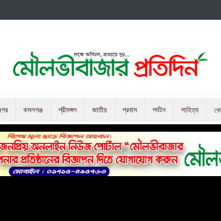
নগর
কমলগঞ্জ
শ্রীমঙ্গল
জাতীয়
প্রবাস
পর্যটন
সাহিত্য
খে