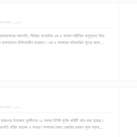
খা হয়েছে :
১,০৩২
প্রেসক্লাবের সভাপতি, সিনিয়র সাংবাদিক এম এ সালাম শারীরিক অসুস্থতা নিয়ে
জ হাসপাতালে চিকিৎসাধীন রয়েছেন। এম এ সালামের পারিবারিক সূত্রে জানা...
খা হয়েছে :
১,০২১
 রাজনগর উপজেলা যুবলীগের ৭১ সদস্য বিশিষ্ট পূর্ণাঙ্গ কমিটি গঠন করা হয়েছে।
ভাপতি নাহিদ আহমদ ও সাধারণ সম্পাদক সৈয়দ রেজাউর রহমান সুমন স্বাক...