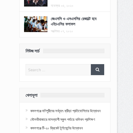
নভেম্বর ০৫, ২০২০
জেএসসি ও এসএসসির রেজাল্টে হবে
এইচএসির ফলাফল
অক্টোবর ০৭, ২০২০
নিউজ সার্চ
খেলাধূলা
কমলগঞ্জে মণিপুরীদের সর্ববৃহৎ ক্রীড়া প্রতিযোগিতার উদ্বোধন
মৌলভীবাজারে মাসব্যাপী স্কুল পর্যায়ে ভলিবল প্রশিক্ষণ
কমলগঞ্জে টি-২০ ক্রিকেট টুর্ণামেন্টের উদ্বোধন