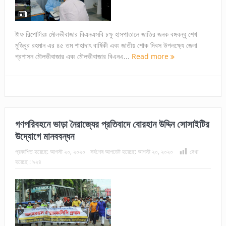
ষ্টাফ রিপোর্টারঃ মৌলভীবাজার বিএনএসবি চক্ষু হাসপাতালে জাতির জনক বঙ্গবন্ধু শেখ
মুজিবুর রহমান এর ৪৫ তম শাহাদাৎ বার্ষিকী এবং জাতীয় শোক দিবস উপলক্ষ্যে জেলা
প্রশাসন মৌলভীবাজার এবং মৌলভীবাজার বিএনএ...
Read more
গণপরিবহনে ভাড়া নৈরাজ্যের প্রতিবাদে বোরহান উদ্দিন সোসাইটির
উদ্যোগে মানববন্ধন
প্রকাশিত হয়েছে:
আগস্ট ২০, ২০২০
সর্বশেষ আপডেট হয়েছে:
আগস্ট ২০, ২০২০
দেখা
হয়েছে :
৯২৪