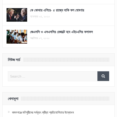
কে কোথায় এগিয়ে- ৫ রাজ্যে বাকি ফল ঘোষণার
নভেম্বর ০৫, ২০২০
জেএসসি ও এসএসসির রেজাল্টে হবে এইচএসির ফলাফল
অক্টোবর ০৭, ২০২০
নিউজ সার্চ
খেলাধূলা
কমলগঞ্জে মণিপুরীদের সর্ববৃহৎ ক্রীড়া প্রতিযোগিতার উদ্বোধন