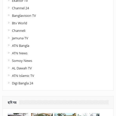
Ekattor TV
Channel 24
Banglavision TV
Btv World
Channeli
Jamuna TV
ATN Bangla
ATN News
Somoy News
AL Dawah TV
ATN Islamic TV
Digi Bangla 24
ছবি ঘর