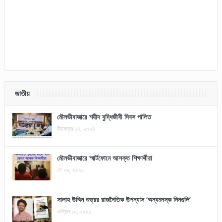
জাতীয়
মৌলভীবাজারে শহীদ বুদ্ধিজীবী দিবস পালিত
ডিসেম্বর ১৪, ২০২৪
মৌলভীবাজারে স্মার্টফোনে আসক্ত শিক্ষার্থীরা
মে ২৯, ২০২১
সালাহ উদ্দিন শুভ্রর রাজনৈতিক উপন্যাস ‘অন্যমনস্ক দিনগুলি’
এপ্রিল ১০, ২০২১