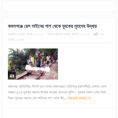
কমলগঞ্জে রেল লাইনের পাশ থেকে যুবকের মৃতদেহ উদ্ধার
প্রকাশিত হয়েছে:
আগস্ট ২০, ২০২০
সর্বশেষ আপডেট হয়েছে:
আগস্ট ২০, ২০২০
দেখা
হয়েছে :
১,০৯৬
কমলগঞ্জ প্রতিনিধিঃ সিলেট রেল পথের কমলগঞ্জের গোবিনপুর (জালালীয়া) এলাকা থেকে
অজ্ঞাত (১৮) যুবকের মরদেহ উদ্ধার করেছে রেলওয়ে পুলিশ। বুধবার সকাল ৯টার দিকে
নিহত যুবকের মরদেহ রেল লাইনের পাশ থেকে উদ্...
Read more