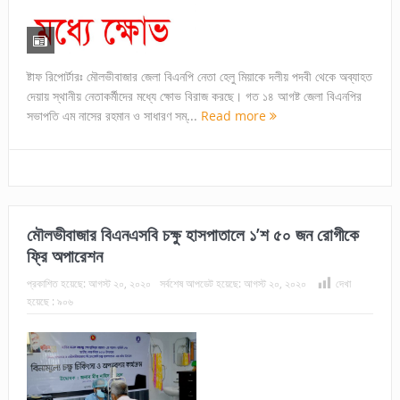
ষ্টাফ রিপোর্টারঃ মৌলভীবাজার জেলা বিএনপি নেতা হেলু মিয়াকে দলীয় পদবী থেকে অব্যাহত
দেয়ায় স্থানীয় নেতাকর্মীদের মধ্যে ক্ষোভ বিরাজ করছে। গত ১৪ আগষ্ট জেলা বিএনপির
সভাপতি এম নাসের রহমান ও সাধারণ সম্...
Read more
মৌলভীবাজার বিএনএসবি চক্ষু হাসপাতালে ১’শ ৫০ জন রোগীকে
ফ্রি অপারেশন
প্রকাশিত হয়েছে:
আগস্ট ২০, ২০২০
সর্বশেষ আপডেট হয়েছে:
আগস্ট ২০, ২০২০
দেখা
হয়েছে :
৯০৬