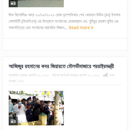
ষ্টাফ রিপোর্টারঃ অদ্য ২০/০৮/২০২০ রোজ বৃহস্পতিবার শেখ বোরহান উদ্দিন (রহ) ইসলাম
সোসাইটি (বিআইএস) এর উদ্যোগে সংগঠনের৷ চেয়ারম্যান এম. মুহিবুর রহমান মুহিব এর
সভাপতিত্বে এবং সংগঠনের মহাসচিব মিজান...
Read more
আজিজুর রহমানের কবর জিয়ারতে মৌলভীবাজারে পররাষ্ট্রমন্ত্রী
প্রকাশিত হয়েছে:
আগস্ট ২০, ২০২০
সর্বশেষ আপডেট হয়েছে:
আগস্ট ২০, ২০২০
দেখা
হয়েছে :
৮৯৮