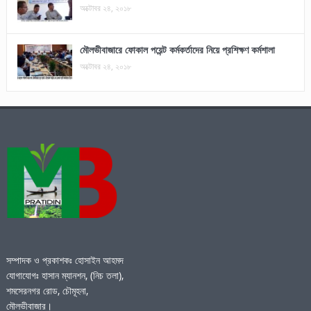
অক্টোবর ২৪, ২০১৮
মৌলভীবাজারে ফোকাল পয়েন্ট কর্মকর্তাদের নিয়ে প্রশিক্ষণ কর্মশালা
অক্টোবর ২৪, ২০১৮
সম্পাদক ও প্রকাশকঃ হোসাইন আহমদ
যোগাযোগঃ হাসান ম্যানশন, (নিচ তলা),
শমসেরনগর রোড, চৌমূহনা,
মৌলভীবাজার।