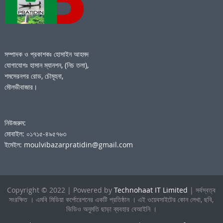
সম্পাদক ও প্রকাশকঃ হোসাইন আহমদ
যোগাযোগঃ হাসান ম্যানশন, (নিচ তলা),
শমসেরনগর রোড, চৌমূহনা,
মৌলভীবাজার।
নিউজরুম:
মোবাইল: ০১৭১৫-৪৯৫৭৬৩
ইমেইল: moulvibazarpratidin@gmail.com
Copyright © 2022 | Powered by
Technohaat IT Limited
| সর্বস্বত্ব
সংরক্ষিত । এমবি মিডিয়া কর্পোরেশনের একটি প্রতিষ্ঠান । এই ওয়েবসাইটের কোন লেখা, ছবি,
ভিডিও অনুমতি ছাড়া ব্যবহার বেআইনি ।