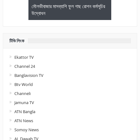
জেলা আইনজীবি
মৌলভীবাজার মাসব্যাপি ফুল গাছ রোপন কর্মসূচির
মৌলভীবাজারে কম
উদ্বোধন
আলোচনা ও পুরস
টিভি লিংক
Ekattor TV
Channel 24
Banglavision TV
Btv World
Channeli
Jamuna TV
ATN Bangla
ATN News
Somoy News
AL Dawah TV