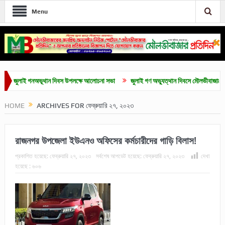
Menu
লাই গনঅভূথান দিবস উপলক্ষে আলোচনা সভা
জুলাই গণ অভ্যুত্থান দিবসে মৌলভীবাজারে নানা কর্মসূ
HOME
ARCHIVES FOR ফেব্রুয়ারি ২৭, ২০২৩
রাজনগর উপজেলা ইউএনও অফিসের কর্মচারীদের গাড়ি বিলাস!
প্রকাশিত হয়েছে:
ফেব্রুয়ারি ২৭, ২০২৩
সর্বশেষ আপডেট হয়েছে:
ফেব্রুয়ারি ২৭, ২০২৩
দেখা
হয়েছে :
৬০৬