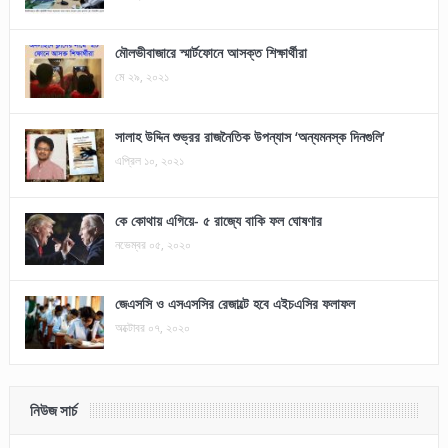
মৌলভীবাজারে স্মার্টফোনে আসক্ত শিক্ষার্থীরা
মে ২৯, ২০২১
সালাহ উদ্দিন শুভ্রর রাজনৈতিক উপন্যাস ‘অন্যমনস্ক দিনগুলি’
এপ্রিল ১০, ২০২১
কে কোথায় এগিয়ে- ৫ রাজ্যে বাকি ফল ঘোষণার
নভেম্বর ০৫, ২০২০
জেএসসি ও এসএসসির রেজাল্টে হবে এইচএসির ফলাফল
অক্টোবর ০৭, ২০২০
নিউজ সার্চ