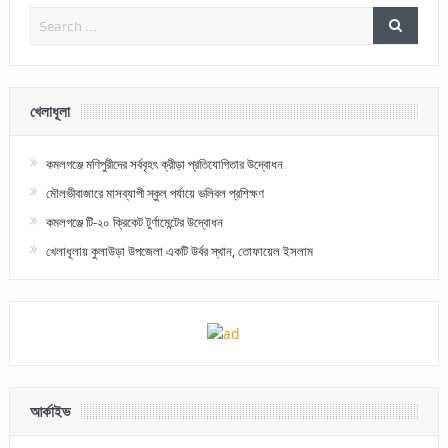
খেলাধূলা
কমলগঞ্জে মণিপুরীদের সর্ববৃহৎ ক্রীড়া প্রতিযোগিতার উদ্বোধন
মৌলভীবাজারে মাসব্যাপী স্কুল পর্যায়ে ভলিবল প্রশিক্ষণ
কমলগঞ্জে টি-২০ ক্রিকেট টুর্ণামেন্টের উদ্বোধন
খেলাধূলায় কুলাউড়া উপজেলা একটি উর্বর স্থান, তোফায়েল ইসলাম
আর্কাইভ