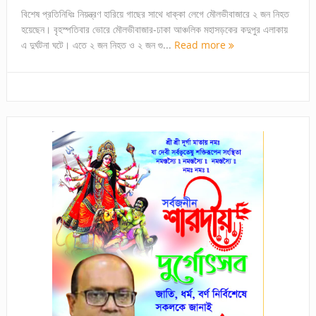
বিশেষ প্রতিনিধিঃ নিয়ন্ত্রণ হারিয়ে গাছের সাথে ধাক্কা লেগে মৌলভীবাজারে ২ জন নিহত
হয়েছেন। বৃহস্পতিবার ভোরে মৌলভীবাজার-ঢাকা আঞ্চলিক মহাসড়কের কদুপুর এলাকায়
এ দুর্ঘটনা ঘটে। এতে ২ জন নিহত ও ২ জন গু...
Read more