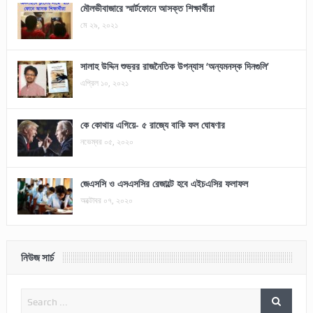
মৌলভীবাজারে স্মার্টফোনে আসক্ত শিক্ষার্থীরা
মে ২৯, ২০২১
সালাহ উদ্দিন শুভ্রর রাজনৈতিক উপন্যাস ‘অন্যমনস্ক দিনগুলি’
এপ্রিল ১০, ২০২১
কে কোথায় এগিয়ে- ৫ রাজ্যে বাকি ফল ঘোষণার
নভেম্বর ০৫, ২০২০
জেএসসি ও এসএসসির রেজাল্টে হবে এইচএসির ফলাফল
অক্টোবর ০৭, ২০২০
নিউজ সার্চ