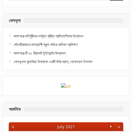
খেলাধূলা
কমলগঞ্জে মণিপুরীদের সর্ববৃহৎ ক্রীড়া প্রতিযোগিতার উদ্বোধন
মৌলভীবাজারে মাসব্যাপী স্কুল পর্যায়ে ভলিবল প্রশিক্ষণ
কমলগঞ্জে টি-২০ ক্রিকেট টুর্ণামেন্টের উদ্বোধন
খেলাধূলায় কুলাউড়া উপজেলা একটি উর্বর স্থান, তোফায়েল ইসলাম
আর্কাইভ
<
>
July 2021
▼