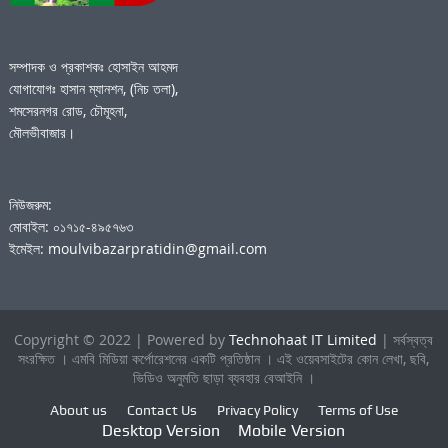
সম্পাদক ও প্রকাশকঃ হোসাইন আহমদ
যোগাযোগঃ হাসান ম্যানশন, (নিচ তলা),
শমসেরনগর রোড, চৌমূহনা,
মৌলভীবাজার।
নিউজরুম:
মোবাইল: ০১৭১৫-৪৯৫৭৬৩
ইমেইল: moulvibazarpratidin@gmail.com
Copyright © 2022 | Powered by
Technohaat IT Limited
| সর্বস্বত্ব
সংরক্ষিত । এমবি মিডিয়া কর্পোরেশনের একটি প্রতিষ্ঠান । এই ওয়েবসাইটের কোন লেখা, ছবি,
ভিডিও অনুমতি ছাড়া ব্যবহার বেআইনি ।
About us
Contact Us
Privacy Policy
Terms of Use
Desktop Version
Mobile Version