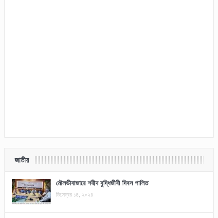
জাতীয়
মৌলভীবাজারে শহীদ বুদ্ধিজীবী দিবস পালিত
ডিসেম্বর ১৪, ২০২৪