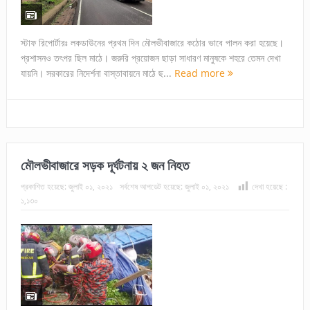
স্টাফ রিপোর্টারঃ লকডাউনের প্রথম দিন মৌলভীবাজারে কঠোর ভাবে পালন করা হয়েছে।
প্রশাসনও তৎপর ছিল মাঠে। জরুরি প্রয়োজন ছাড়া সাধারণ মানুষকে শহরে তেমন দেখা
যায়নি। সরকারের নিদের্শনা বাস্তাবায়নে মাঠে ছ...
Read more
মৌলভীবাজারে সড়ক দূর্ঘটনায় ২ জন নিহত
প্রকাশিত হয়েছে:
জুলাই ০১, ২০২১
সর্বশেষ আপডেট হয়েছে:
জুলাই ০১, ২০২১
দেখা হয়েছে :
১,১৩০