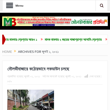
Menu
ামলায় গ্রেপ্তার আরও ১
মাদক মামলার ২ বছরের সাজাপ্রাপ্ত আসামি গ্রেপ্তার
মৌলভীবাজার
HOME
ARCHIVES FOR জুলাই ১, ২০২১
মৌলভীবাজারে কঠোরভাবে লকডাউন চলছে
প্রকাশিত হয়েছে:
জুলাই ০১, ২০২১
সর্বশেষ আপডেট হয়েছে:
জুলাই ০১, ২০২১
দেখা হয়েছে :
৮৫৯