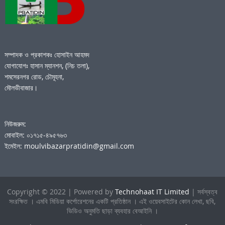
সম্পাদক ও প্রকাশকঃ হোসাইন আহমদ
যোগাযোগঃ হাসান ম্যানশন, (নিচ তলা),
শমসেরনগর রোড, চৌমূহনা,
মৌলভীবাজার।
নিউজরুম:
মোবাইল: ০১৭১৫-৪৯৫৭৬৩
ইমেইল: moulvibazarpratidin@gmail.com
Copyright © 2022 | Powered by
Technohaat IT Limited
| সর্বস্বত্ব
সংরক্ষিত । এমবি মিডিয়া কর্পোরেশনের একটি প্রতিষ্ঠান । এই ওয়েবসাইটের কোন লেখা, ছবি,
ভিডিও অনুমতি ছাড়া ব্যবহার বেআইনি ।