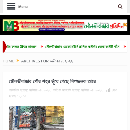
Menu
ার ফয়েজ উদ্দিন আহমদ
মৌলভীবাজার ডেকোরেটার্স মালিক সমিতির জেলা কমিটি গঠন
মৌলভীবাজা
HOME
ARCHIVES FOR অক্টোবর ৪, ২০২২
মৌলভীবাজার পৌর শহর ছুঁয়ে গেছে বিপজ্জনক তারে
প্রকাশিত হয়েছে:
অক্টোবর ০৪, ২০২২
সর্বশেষ আপডেট হয়েছে:
অক্টোবর ০৪, ২০২২
দেখা
হয়েছে :
১,০৭৫