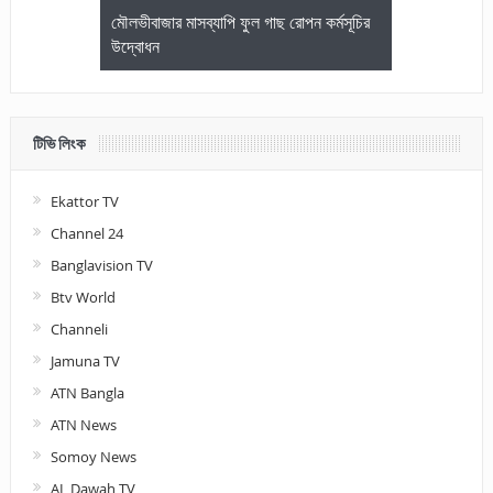
জেলা আইনজীবি
মৌলভীবাজার মাসব্যাপি ফুল গাছ রোপন কর্মসূচির
মৌলভীবাজারে কম
উদ্বোধন
আলোচনা ও পুরস
টিভি লিংক
Ekattor TV
Channel 24
Banglavision TV
Btv World
Channeli
Jamuna TV
ATN Bangla
ATN News
Somoy News
AL Dawah TV