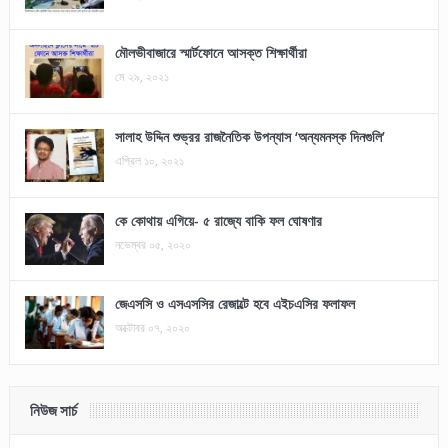
মৌলভীবাজারে স্মার্টফোনে আসক্ত শিক্ষার্থীরা
মে ২৯, ২০২১
সালাহ উদ্দিন শুভ্রর রাজনৈতিক উপন্যাস ‘অন্যমনস্ক দিনগুলি’
এপ্রিল ১০, ২০২১
কে কোথায় এগিয়ে- ৫ রাজ্যে বাকি ফল ঘোষণার
নভেম্বর ০৫, ২০২০
জেএসসি ও এসএসসির রেজাল্টে হবে এইচএসির ফলাফল
অক্টোবর ০৭, ২০২০
নিউজ সার্চ