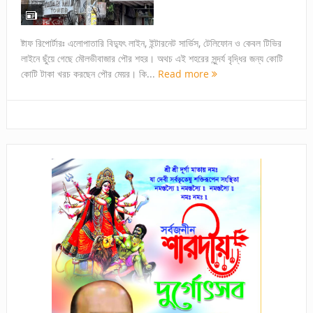
ষ্টাফ রিপোর্টারঃ এলোপাতারি বিদ্যুৎ লাইন, ইন্টারনেট সার্ভিস, টেলিফোন ও কেবল টিভির
লাইনে ছুঁয়ে গেছে মৌলভীবাজার পৌর শহর। অথচ এই শহরের সুন্দর্য বৃদ্ধির জন্য কোটি
কোটি টাকা খরচ করছেন পৌর মেয়র। কি...
Read more