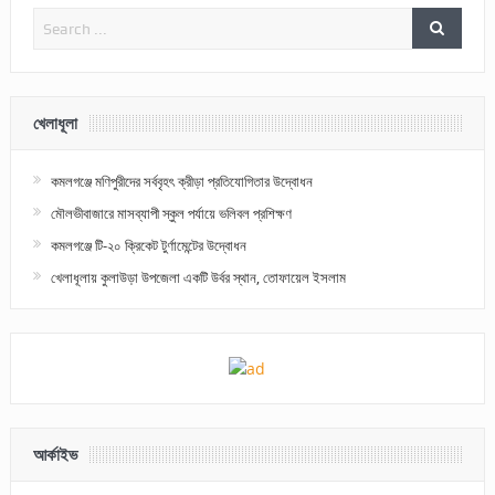
খেলাধূলা
কমলগঞ্জে মণিপুরীদের সর্ববৃহৎ ক্রীড়া প্রতিযোগিতার উদ্বোধন
মৌলভীবাজারে মাসব্যাপী স্কুল পর্যায়ে ভলিবল প্রশিক্ষণ
কমলগঞ্জে টি-২০ ক্রিকেট টুর্ণামেন্টের উদ্বোধন
খেলাধূলায় কুলাউড়া উপজেলা একটি উর্বর স্থান, তোফায়েল ইসলাম
আর্কাইভ