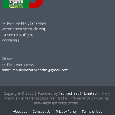
সম্পাদক ও প্রকাশকঃ হোসাইন আহমদ
যোগাযোগঃ হাসান ম্যানশন, (নিচ তলা),
শমসেরনগর রোড, চৌমূহনা,
মৌলভীবাজার।
নিউজরুম:
মোবাইল: ০১৭১৫-৪৯৫৭৬৩
ইমেইল: moulvibazarpratidin@gmail.com
Copyright © 2022 | Powered by
Technohaat IT Limited
| সর্বস্বত্ব
সংরক্ষিত । এমবি মিডিয়া কর্পোরেশনের একটি প্রতিষ্ঠান । এই ওয়েবসাইটের কোন লেখা, ছবি,
ভিডিও অনুমতি ছাড়া ব্যবহার বেআইনি ।
About us
Contact Us
Privacy Policy
Terms of Use