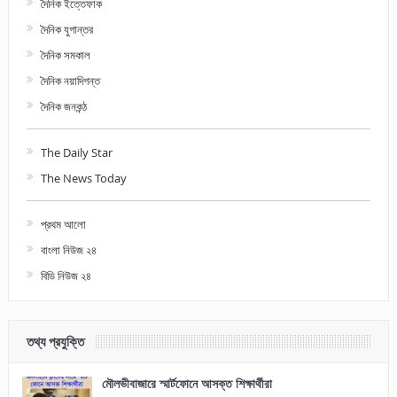
দৈনিক ইত্তেফাক
দৈনিক যুগান্তর
দৈনিক সমকাল
দৈনিক নয়াদিগন্ত
দৈনিক জনকন্ঠ
The Daily Star
The News Today
প্রথম আলো
বাংলা নিউজ ২৪
বিডি নিউজ ২৪
তথ্য প্রযুক্তি
মৌলভীবাজারে স্মার্টফোনে আসক্ত শিক্ষার্থীরা