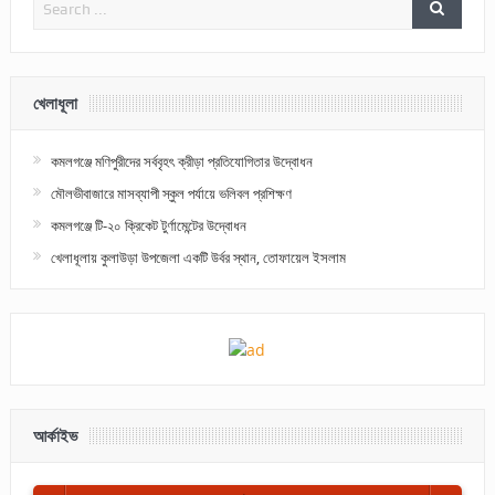
খেলাধূলা
কমলগঞ্জে মণিপুরীদের সর্ববৃহৎ ক্রীড়া প্রতিযোগিতার উদ্বোধন
মৌলভীবাজারে মাসব্যাপী স্কুল পর্যায়ে ভলিবল প্রশিক্ষণ
কমলগঞ্জে টি-২০ ক্রিকেট টুর্ণামেন্টের উদ্বোধন
খেলাধূলায় কুলাউড়া উপজেলা একটি উর্বর স্থান, তোফায়েল ইসলাম
আর্কাইভ