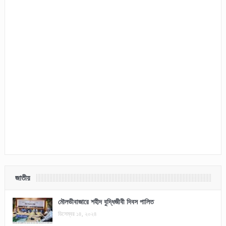
জাতীয়
মৌলভীবাজারে শহীদ বুদ্ধিজীবী দিবস পালিত
ডিসেম্বর ১৪, ২০২৪