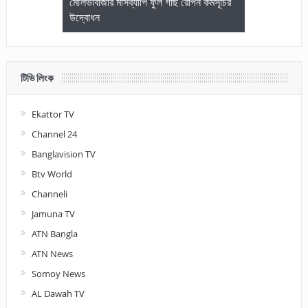
জেলা আইনজীবি
মৌলভীবাজার মাসব্যাপি ফুল গাছ রোপন কর্মসূচির
মৌলভীবাজারে কম
উদ্বোধন
আলোচনা ও পুরস
টিভি লিংক
Ekattor TV
Channel 24
Banglavision TV
Btv World
Channeli
Jamuna TV
ATN Bangla
ATN News
Somoy News
AL Dawah TV