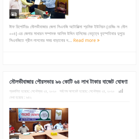
ষ্টাফ রিপোর্টারঃ মৌলভীবাজার জেলা সিএনজি অটোরিক্সা শ্রমিক ইউনিয়ন (রেজিঃ নং মৌল
০০৪) এর জেলার সাধারন সম্পাদক আলিম উদ্দিন হালিমের নেতৃত্বে বৃহস্পতিবার দুপুরে
সিএনজিতে গ্রীল লাগনোর সময় বাড়ানোর দ...
Read more
মৌলভীবাজার পৌরসভার ৯৬ কোটি ৬৪ লাখ টাকার বাজেট ঘোষণা
প্রকাশিত হয়েছে:
সেপ্টেম্বর ২৪, ২০২০
সর্বশেষ আপডেট হয়েছে:
সেপ্টেম্বর ২৪, ২০২০
দেখা হয়েছে :
৯৪২