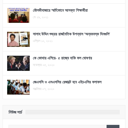
মৌলভীবাজারে স্মার্টফোনে আসক্ত শিক্ষার্থীরা
মে ২৯, ২০২১
সালাহ উদ্দিন শুভ্রর রাজনৈতিক উপন্যাস ‘অন্যমনস্ক দিনগুলি’
এপ্রিল ১০, ২০২১
কে কোথায় এগিয়ে- ৫ রাজ্যে বাকি ফল ঘোষণার
নভেম্বর ০৫, ২০২০
জেএসসি ও এসএসসির রেজাল্টে হবে এইচএসির ফলাফল
অক্টোবর ০৭, ২০২০
নিউজ সার্চ