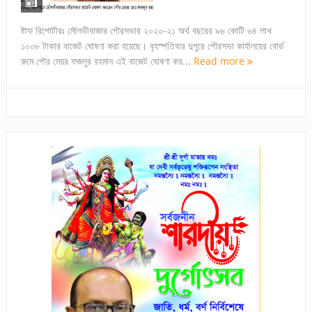
ষ্টাফ রিপোর্টারঃ মৌলভীবাজার পৌরসভার ২০২০-২১ অর্থ বছরের ৯৬ কোটি ৬৪ লাখ
১০০৮ টাকার বাজেট ঘোষণা করা হয়েছে। বৃহস্পতিবার দুপুরে পৌরসভা কার্যালয়ের বোর্ড
রুমে পৌর মেয়র ফজলুর রহমান এই বাজেট ঘোষণা কর...
Read more