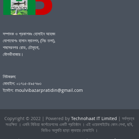
সম্পাদক ও প্রকাশকঃ হোসাইন আহমদ
যোগাযোগঃ হাসান ম্যানশন, (নিচ তলা),
শমসেরনগর রোড, চৌমূহনা,
মৌলভীবাজার।
নিউজরুম:
মোবাইল: ০১৭১৫-৪৯৫৭৬৩
ইমেইল: moulvibazarpratidin@gmail.com
Copyright © 2022 | Powered by
Technohaat IT Limited
| সর্বস্বত্ব
সংরক্ষিত । এমবি মিডিয়া কর্পোরেশনের একটি প্রতিষ্ঠান । এই ওয়েবসাইটের কোন লেখা, ছবি,
ভিডিও অনুমতি ছাড়া ব্যবহার বেআইনি ।