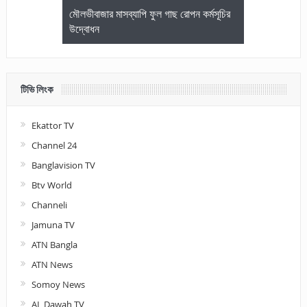
জেলা আইনজীবি
মৌলভীবাজার মাসব্যাপি ফুল গাছ রোপন কর্মসূচির
মৌলভীবাজারে কম
উদ্বোধন
আলোচনা ও পুরস
টিভি লিংক
Ekattor TV
Channel 24
Banglavision TV
Btv World
Channeli
Jamuna TV
ATN Bangla
ATN News
Somoy News
AL Dawah TV