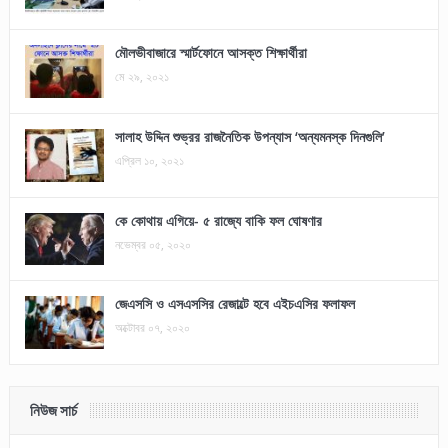
মৌলভীবাজারে স্মার্টফোনে আসক্ত শিক্ষার্থীরা
মে ২৯, ২০২১
সালাহ উদ্দিন শুভ্রর রাজনৈতিক উপন্যাস ‘অন্যমনস্ক দিনগুলি’
এপ্রিল ১০, ২০২১
কে কোথায় এগিয়ে- ৫ রাজ্যে বাকি ফল ঘোষণার
নভেম্বর ০৫, ২০২০
জেএসসি ও এসএসসির রেজাল্টে হবে এইচএসির ফলাফল
অক্টোবর ০৭, ২০২০
নিউজ সার্চ