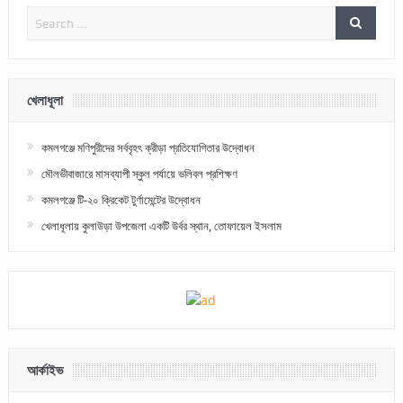
খেলাধূলা
কমলগঞ্জে মণিপুরীদের সর্ববৃহৎ ক্রীড়া প্রতিযোগিতার উদ্বোধন
মৌলভীবাজারে মাসব্যাপী স্কুল পর্যায়ে ভলিবল প্রশিক্ষণ
কমলগঞ্জে টি-২০ ক্রিকেট টুর্ণামেন্টের উদ্বোধন
খেলাধূলায় কুলাউড়া উপজেলা একটি উর্বর স্থান, তোফায়েল ইসলাম
আর্কাইভ