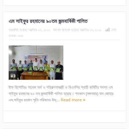
এম সাইফুর রহমানের ৯০তম জন্মবার্ষিকী পালিত
প্রকাশিত হয়েছে:
অক্টোবর ০৭, ২০২০
সর্বশেষ আপডেট হয়েছে:
অক্টোবর ০৭, ২০২০
দেখা
হয়েছে :
৯৩৮
ষ্টাফ রিপোর্টারঃ সাবেক অর্থ ও পরিকল্পনামন্ত্রী ও বিএনপির স্থায়ী কমিটির সদস্য এম
সাইফুর রহমানের ৯০ তম জন্মবার্ষিকী পালিত হয়েছে। গতকাল (মঙ্গলবার) বাদ জোহার
এম.সাইফুর রহমান স্মৃতি পরিষদের উদ্দ্...
Read more