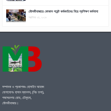
মৌলভীবাজারে ফোকাল পয়েন্ট কর্মকর্তাদের নিয়ে প্রশিক্ষণ কর্মশালা
অক্টোবর ২৪, ২০১৮
সম্পাদক ও প্রকাশকঃ হোসাইন আহমদ
যোগাযোগঃ হাসান ম্যানশন, (নিচ তলা),
শমসেরনগর রোড, চৌমূহনা,
মৌলভীবাজার।