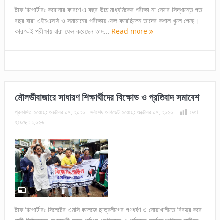
ষ্টাফ রিপোর্টারঃ করোনার কারণে এ বছর উচ্চ মাধ্যমিকের পরীক্ষা না নেয়ার সিদ্ধান্তে গত
বছর যারা এইচএসসি ও সমামানের পরীক্ষায় ফেল করেছিলেন তাদের কপাল খুলে গেছে।
কারণএই পরীক্ষায় যারা ফেল করেছেন তাদ...
Read more
মৌলভীবাজারে সাধারণ শিক্ষার্থীদের বিক্ষোভ ও প্রতিবাদ সমাবেশ
প্রকাশিত হয়েছে:
অক্টোবর ০৭, ২০২০
সর্বশেষ আপডেট হয়েছে:
অক্টোবর ০৭, ২০২০
দেখা
হয়েছে :
১,০২৬
ষ্টাফ রিপোর্টারঃ সিলেটের এমসি কলেজে ছাত্রলীগের গণধর্ষণ ও নোয়াখালীতে বিবস্ত্র করে