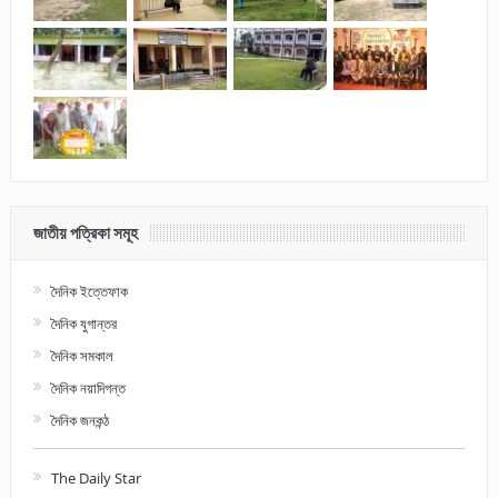
জাতীয় পত্রিকা সমূহ
দৈনিক ইত্তেফাক
দৈনিক যুগান্তর
দৈনিক সমকাল
দৈনিক নয়াদিগন্ত
দৈনিক জনকন্ঠ
The Daily Star