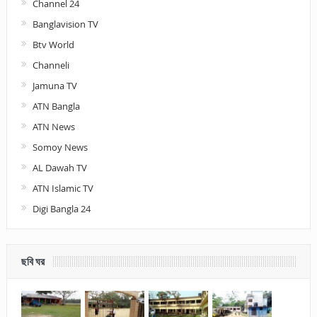
Channel 24
Banglavision TV
Btv World
Channeli
Jamuna TV
ATN Bangla
ATN News
Somoy News
AL Dawah TV
ATN Islamic TV
Digi Bangla 24
ছবি ঘর