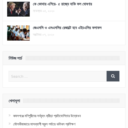
কে কোথায় এগিয়ে- ৫ রাজ্যে বাকি ফল ঘোষণার
নভেম্বর ০৫, ২০২০
জেএসসি ও এসএসসির রেজাল্টে হবে এইচএসির ফলাফল
অক্টোবর ০৭, ২০২০
নিউজ সার্চ
খেলাধূলা
কমলগঞ্জে মণিপুরীদের সর্ববৃহৎ ক্রীড়া প্রতিযোগিতার উদ্বোধন
মৌলভীবাজারে মাসব্যাপী স্কুল পর্যায়ে ভলিবল প্রশিক্ষণ