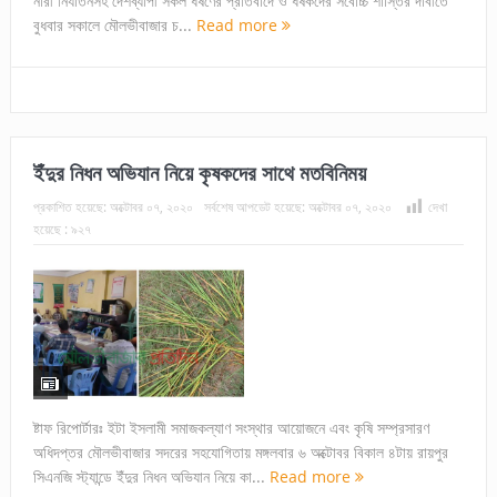
নারী নির্যাতনসহ দেশব্যাপী সকল ধর্ষণের প্রতিবাদে ও ধর্ষকদের সর্বোচ্চ শাস্তির দাবীতে
বুধবার সকালে মৌলভীবাজার চ...
Read more
ইঁদুর নিধন অভিযান নিয়ে কৃষকদের সাথে মতবিনিময়
প্রকাশিত হয়েছে:
অক্টোবর ০৭, ২০২০
সর্বশেষ আপডেট হয়েছে:
অক্টোবর ০৭, ২০২০
দেখা
হয়েছে :
৯২৭
ষ্টাফ রিপোর্টারঃ ইটা ইসলামী সমাজকল্যাণ সংস্থার আয়োজনে এবং কৃষি সম্প্রসারণ
অধিদপ্তর মৌলভীবাজার সদরের সহযোগিতায় মঙ্গলবার ৬ অক্টোবর বিকাল ৪টায় রায়পুর
সিএনজি স্ট্যান্ডে ইঁদুর নিধন অভিযান নিয়ে কা...
Read more