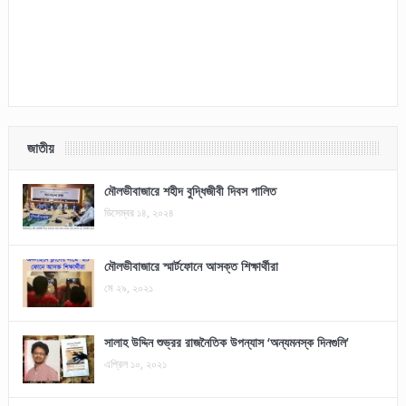
জাতীয়
মৌলভীবাজারে শহীদ বুদ্ধিজীবী দিবস পালিত
ডিসেম্বর ১৪, ২০২৪
মৌলভীবাজারে স্মার্টফোনে আসক্ত শিক্ষার্থীরা
মে ২৯, ২০২১
সালাহ উদ্দিন শুভ্রর রাজনৈতিক উপন্যাস ‘অন্যমনস্ক দিনগুলি’
এপ্রিল ১০, ২০২১