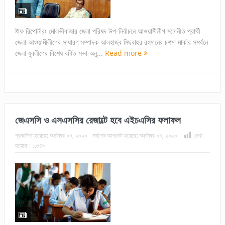
ষ্টাফ রিপোর্টারঃ মৌলভীবাজার জেলা পরিষদ উপ-নির্বাচনে আওয়ামীলীগ মনোনীত প্রার্থী
জেলা আওয়ামীলীগের সাধারণ সম্পাদক আলহাজ্ব মিছবাহুর রহমানের চশমা মার্কার সমর্থনে
জেলা যুবলীগের বিশেষ বর্ধিত সভা অনু...
Read more
জেএসসি ও এসএসসির রেজাল্টে হবে এইচএসির ফলাফল
প্রকাশিত হয়েছে:
অক্টোবর ০৭, ২০২০
সর্বশেষ আপডেট হয়েছে:
অক্টোবর ০৭, ২০২০
দেখা
হয়েছে :
১,৬৪৯