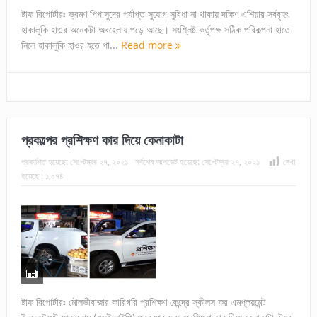
ষ্টাফ রিপোর্টারঃ ভ্রমণ পিপাসুদের পর্যাপ্ত সুযোগ সুবিধা না থাকায় দক্ষিণ এশিয়ার সর্ববৃহৎ
হাকালুকি হাওর অনেকটা অবহেলায় পড়ে আছে। সংশ্লিষ্ট কর্তৃপক্ষ সঠিক পরিকল্পনা হাতে
নিলে হাকালুকি হাওর হতে পা...
Read more
প্রকল্পের প্রশিক্ষণ কার দিয়ে কেনাকাটা
প্রকাশিত হয়েছে:
সেপ্টেম্বর ২৭, ২০২১
সর্বশেষ আপডেট হয়েছে:
সেপ্টেম্বর ২৭, ২০২১
দেখা
হয়েছে :
১,০৭৪
ষ্টাফ ‍রিপোর্টারঃ মৌলভীবাজার কারিগরি প্রশিক্ষণ কেন্দ্রে স্কীলস ফর এমপ্লয়মেন্ট