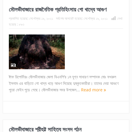
মৌলভীবাজারে রাজনৈতিক প্রতিহিংসায় গো খাদ্যে আগুণ
প্রকাশিত হয়েছে:
সেপ্টেম্বর ১৯, ২০২১
সর্বশেষ আপডেট হয়েছে:
সেপ্টেম্বর ১৯, ২০২১
দেখা
হয়েছে :
৮৯৩
ষ্টাফ রিপোর্টারঃ মৌলভীবাজার জেলা বিএনপি’র ১ম যুগ্ন সাধারণ সম্পাদক মোঃ ফখরুল
ইসলাম এর বাড়িতে গো খাদ্য খড়ে আগুণ দিয়েছে দুষ্কৃতকারীরা। তাদের দেয়া আগুণে
পুরো ফেইন পুড়ে গেছে। মৌলভীবাজার সদর উপজেল...
Read more
মৌলভীবাজারে শ্রীহট্ট সাহিত্য সংসদ গঠন