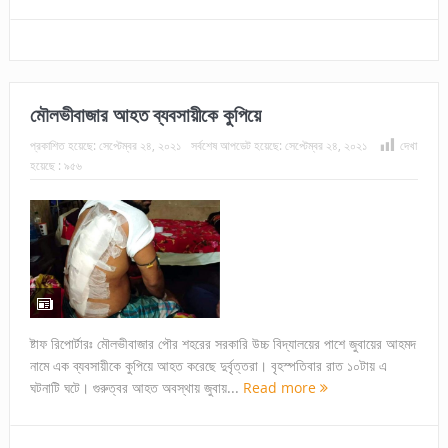
মৌলভীবাজার আহত ব্যবসায়ীকে কুপিয়ে
প্রকাশিত হয়েছে:
সেপ্টেম্বর ২৪, ২০২১
সর্বশেষ আপডেট হয়েছে:
সেপ্টেম্বর ২৪, ২০২১
দেখা
হয়েছে :
৯৫৬
ষ্টাফ রিপোর্টারঃ মৌলভীবাজার পৌর শহরের সরকারি উচ্চ বিদ্যালয়ের পাশে জুবায়ের আহমদ
নামে এক ব্যবসায়ীকে কুপিয়ে আহত করেছে দুর্বৃত্তরা। বৃহস্পতিবার রাত ১০টায় এ
ঘটনাটি ঘটে। গুরুত্বর আহত অবস্থায় জুবায়...
Read more