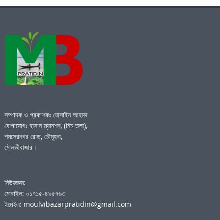
সম্পাদক ও প্রকাশকঃ হোসাইন আহমদ
যোগাযোগঃ হাসান ম্যানশন, (নিচ তলা),
শমসেরনগর রোড, চৌমূহনা,
মৌলভীবাজার।
নিউজরুম:
মোবাইল: ০১৭১৫-৪৯৫৭৬৩
ইমেইল: moulvibazarpratidin@gmail.com