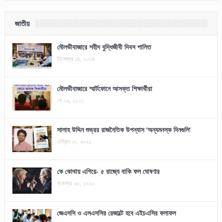
জাতীয়
মৌলভীবাজারে শহীদ বুদ্ধিজীবী দিবস পালিত
ডিসেম্বর ১৪, ২০২৪
মৌলভীবাজারে স্মার্টফোনে আসক্ত শিক্ষার্থীরা
মে ২৯, ২০২১
সালাহ উদ্দিন শুভ্রর রাজনৈতিক উপন্যাস ‘অন্যমনস্ক দিনগুলি’
এপ্রিল ১০, ২০২১
কে কোথায় এগিয়ে- ৫ রাজ্যে বাকি ফল ঘোষণার
নভেম্বর ০৫, ২০২০
জেএসসি ও এসএসসির রেজাল্টে হবে এইচএসির ফলাফল