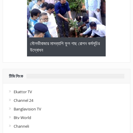
জেলা আইনজীবি
মৌলভীবাজার মাসব্যাপি ফুল গাছ রোপন কর্মসূচির
মৌলভীবাজারে কম
উদ্বোধন
আলোচনা ও পুরস
টিভি লিংক
Ekattor TV
Channel 24
Banglavision TV
Btv World
Channeli