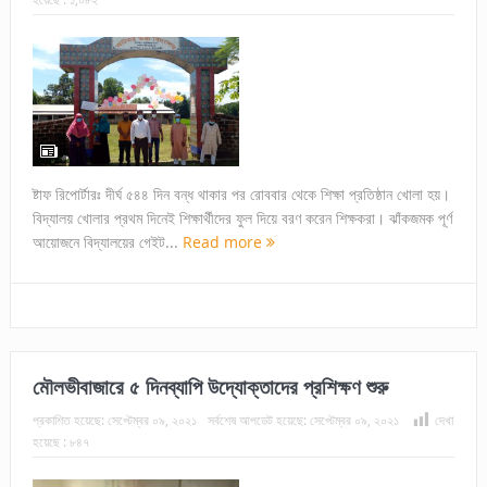
ষ্টাফ রিপোর্টারঃ দীর্ঘ ৫৪৪ দিন বন্ধ থাকার পর রোববার থেকে শিক্ষা প্রতিষ্ঠান খোলা হয়।
বিদ্যালয় খোলার প্রথম দিনেই শিক্ষার্থীদের ফুল দিয়ে বরণ করেন শিক্ষকরা। ঝাঁকজমক পূর্ণ
আয়োজনে বিদ্যালয়ের গেইট...
Read more
মৌলভীবাজারে ৫ দিনব্যাপি উদ্যোক্তাদের প্রশিক্ষণ শুরু
প্রকাশিত হয়েছে:
সেপ্টেম্বর ০৯, ২০২১
সর্বশেষ আপডেট হয়েছে:
সেপ্টেম্বর ০৯, ২০২১
দেখা
হয়েছে :
৮৪৭