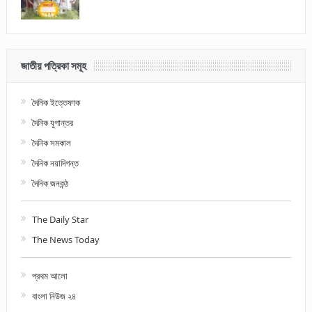
জাতীয় পত্রিকা সমূহ
দৈনিক ইত্তেফাক
দৈনিক যুগান্তর
দৈনিক সমকাল
দৈনিক নয়াদিগন্ত
দৈনিক জনকন্ঠ
The Daily Star
The News Today
প্রথম আলো
বাংলা নিউজ ২৪