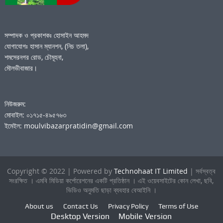
সম্পাদক ও প্রকাশকঃ হোসাইন আহমদ
যোগাযোগঃ হাসান ম্যানশন, (নিচ তলা),
শমসেরনগর রোড, চৌমূহনা,
মৌলভীবাজার।
নিউজরুম:
মোবাইল: ০১৭১৫-৪৯৫৭৬৩
ইমেইল: moulvibazarpratidin@gmail.com
Copyright © 2022 | Powered by
Technohaat IT Limited
| সর্বস্বত্ব
সংরক্ষিত । এমবি মিডিয়া কর্পোরেশনের একটি প্রতিষ্ঠান । এই ওয়েবসাইটের কোন লেখা, ছবি,
ভিডিও অনুমতি ছাড়া ব্যবহার বেআইনি ।
About us
Contact Us
Privacy Policy
Terms of Use
Desktop Version
Mobile Version