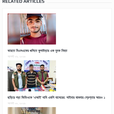
RELATED ARTICLES
ভারতে বিএসএফের গুলিতে কুলাউড়ার এক যুবক নিহত
আগস্ট ০৯, ২০২৬
ছড়িয়ে পড়া ভিডিওকে ‘এআই’ দাবি এমপি নাসেরের: সাইবার মামলায় গ্রেপ্তার আরও ১
আগস্ট ০৮, ২০২৬