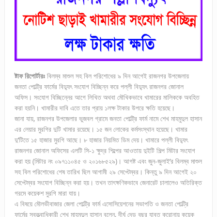
ষ্টাফ রিপোর্টারঃ
বিলম্ব মাশুল সহ বিল পরিশোধের ৯ দিন আগেই রাজনগর উপজেলায়
জনতা পোল্ট্রি ফার্মের বিদ্যুৎ সংযোগ বিচ্ছিন্ন করে পল্লী বিদ্যুৎ রাজনগর জোনাল
অফিস। সংযোগ বিচ্ছিন্নের আগে লিখিত অথবা মৌখিকভাবে খামারের মালিককে অবহিত
করা হয়নি। খামারীর দাবি এতে তার প্রায় ১লক্ষ টাকার উপরে ক্ষতি হয়েছে।
জানা যায়, রাজনগর উপজেলার ভুজবল গ্রামে জনতা পোল্ট্রি ফার্ম নামে শেখ মাহমুদুল হাসান
এর লেয়ার মুরগির দুটি খামার রয়েছে। ১৫ জন লোকের কর্মসংস্থান হয়েছে। খামার
দু’টিতে ১৫ হাজার মুরগি আছে। ৮ হাজার নিয়মিত ডিম দেয়। খামারে পল্লী বিদ্যুৎ
রাজনগর জোনাল অফিসের এলটি সি-১ ক্ষুদ্র শিল্পের আওতায় দুইটি শিল্প মিটার সংযোগ
করা হয় (মিটার নং ০৯৭১১০৪৫ ও ২০১৬৮৫২৯)। আগষ্ট এবং জুন-জুলাই’র বিলম্ব মাশুল
সহ বিল পরিশোধের শেষ তারিখ ছিল আগামী ২৯ সেপ্টেম্বর। কিন্তু ৯ দিন আগেই ২০
সেপ্টেম্বর সংযোগ বিচ্ছিন্ন করা হয়। তখন তাৎক্ষণিকভাবে জেনারেট চালালেও অতিরিক্ত
গরমে কয়েকশ মুরগি মারা যায়।
এ বিষয়ে মৌলভীবাজার জেলা পোল্ট্রি ফার্ম এসোসিয়েশনের সভাপতি ও জনতা পোল্ট্রি
ফার্মের স্বত্ত্বাধিকারী শেখ মাহমুদুল হাসান বলেন, দীর্ঘ দেড় বছর যাবত করোনায় কয়েক