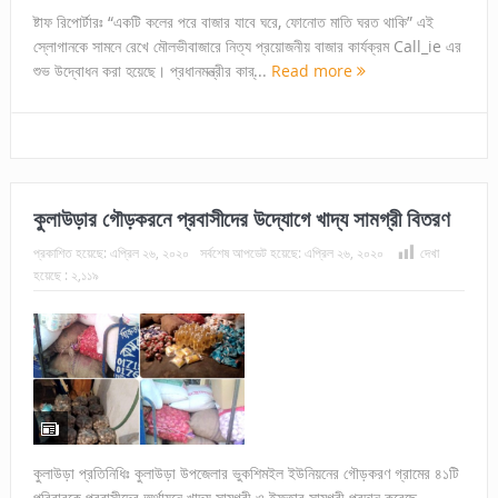
ষ্টাফ রিপোর্টারঃ “একটি কলের পরে বাজার যাবে ঘরে, ফোনোত মাতি ঘরত থাকি” এই
স্লোগানকে সামনে রেখে মৌলভীবাজারে নিত্য প্রয়োজনীয় বাজার কার্যক্রম Call_ie এর
শুভ উদ্বোধন করা হয়েছে। প্রধানমন্ত্রীর কার্...
Read more
কুলাউড়ার গৌড়করনে প্রবাসীদের উদ্যোগে খাদ্য সামগ্রী বিতরণ
প্রকাশিত হয়েছে:
এপ্রিল ২৬, ২০২০
সর্বশেষ আপডেট হয়েছে:
এপ্রিল ২৬, ২০২০
দেখা
হয়েছে :
২,১১৯
কুলাউড়া প্রতিনিধিঃ কুলাউড়া উপজেলার ভুকশিমইল ইউনিয়নের গৌড়করণ গ্রামের ৪১টি
পরিবারকে প্রবাসীদের অর্থায়নে খাদ্য সামগ্রী ও ইফতার সামগ্রী প্রদান করেছে