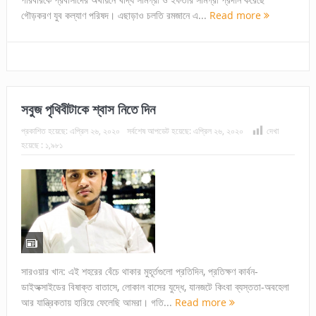
গৌড়করণ যুব কল্যাণ পরিষদ। এছাড়াও চলতি রমজানে এ...
Read more
সবুজ পৃথিবীটাকে শ্বাস নিতে দিন
প্রকাশিত হয়েছে:
এপ্রিল ২৬, ২০২০
সর্বশেষ আপডেট হয়েছে:
এপ্রিল ২৬, ২০২০
দেখা
হয়েছে :
১,৯৮১
সারওয়ার খান: এই শহরের বেঁচে থাকার মুহূর্তগুলো প্রতিদিন, প্রতিক্ষণ কার্বন-
ডাইঅক্সাইডের বিষাক্ত বাতাসে, লোকাল বাসের যুদ্ধে, যানজটে কিংবা ব্যস্ততা-অবহেলা
আর যান্ত্রিকতায় হারিয়ে ফেলেছি আমরা। গতি...
Read more