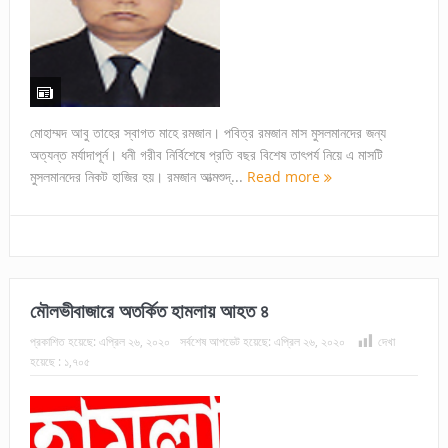
মোহাম্মদ আবু তাহের স্বাগত মাহে রমজান। পবিত্র রমজান মাস মুসলমানদের জন্য
অত্যন্ত মর্যাদাপূর্ন। ধনী গরীব নির্বিশেষে প্রতি বছর বিশেষ তাৎপর্য নিয়ে এ মাসটি
মুসলমানদের নিকট হাজির হয়। রমজান আত্মশুদ্...
Read more
মৌলভীবাজারে অতর্কিত হামলায় আহত ৪
প্রকাশিত হয়েছে:
এপ্রিল ২৬, ২০২০
সর্বশেষ আপডেট হয়েছে:
এপ্রিল ২৬, ২০২০
দেখা
হয়েছে :
১,৭০৫