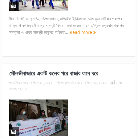
ষ্টাফ রিপোর্টারঃ কুলাউড়া উপজেলার ভুকশিমইল ইউনিয়নের নোয়াকুনা সাইবার গ্রুপের
উদ্যোগে ব্যতিক্রমী খাদ্য সামগ্রী বিতরণ করা হয়েছে। ২৪ এপ্রিল শুক্রবার গ্রুপের
সদস্যরা এ খাদ্য সামগ্রী মানুষের বাড়িতে...
Read more
মৌলভীবাজারে একটি কলের পরে বাজার যাবে ঘরে
প্রকাশিত হয়েছে:
এপ্রিল ২৬, ২০২০
সর্বশেষ আপডেট হয়েছে:
এপ্রিল ২৬, ২০২০
দেখা
হয়েছে :
২,৬১৫