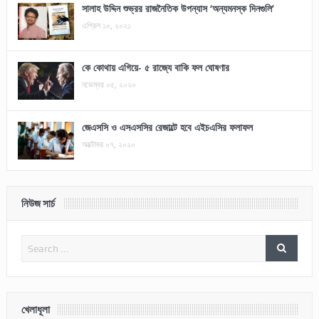
সালাহ উদ্দিন শুভ্রর রাজনৈতিক উপন্যাস ‘অন্যমনস্ক দিনগুলি’
এপ্রিল ১০, ২০২১
কে কোথায় এগিয়ে- ৫ রাজ্যে বাকি ফল ঘোষণার
নভেম্বর ০৫, ২০২০
জেএসসি ও এসএসসির রেজাল্টে হবে এইচএসির ফলাফল
অক্টোবর ০৭, ২০২০
নিউজ সার্চ
খেলাধূলা