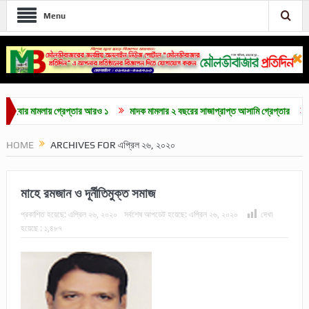
Menu
মলায় গ্রেপ্তার আরও ১
মাদক মামলার ২ বছরের সাজাপ্রাপ্ত আসামি গ্রেপ্তার
মৌলভীবাজারে
HOME
ARCHIVES FOR এপ্রিল ২৬, ২০২০
মাহে রমজান ও দূর্নীতিমুক্ত সমাজ
প্রকাশিত হয়েছে:
এপ্রিল ২৬, ২০২০
সর্বশেষ আপডেট হয়েছে:
এপ্রিল ২৬, ২০২০
দেখা
হয়েছে :
১,৪৮৭