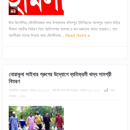
ষ্টাফ রিপোর্টারঃ মৌলভীবাজার সদর উপজেলার খলিলপুর ইউনিয়নের আলাপুর গ্রামে বাড়ির
সীমানা প্রাচীর নির্ধারণ নিয়ে প্রতিপক্ষের হামলায় ৪ জন গুরুত্বর আহত হয়েছেন। পরে
স্থানীয়রা তাদের উদ্ধার করে মৌলভীবাজ...
Read more
নোয়াকুনা সাইবার গ্রুপের উদ্যোগে ব্যতিক্রমী খাদ্য সামগ্রী
বিতরণ
প্রকাশিত হয়েছে:
এপ্রিল ২৬, ২০২০
সর্বশেষ আপডেট হয়েছে:
এপ্রিল ২৬, ২০২০
দেখা
হয়েছে :
১,৫৯২