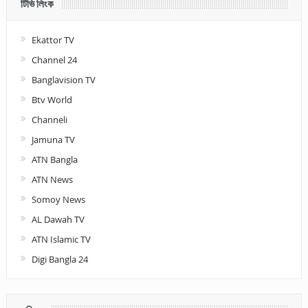
টিভি লিংক
Ekattor TV
Channel 24
Banglavision TV
Btv World
Channeli
Jamuna TV
ATN Bangla
ATN News
Somoy News
AL Dawah TV
ATN Islamic TV
Digi Bangla 24