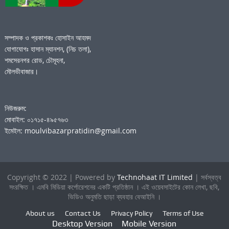
সম্পাদক ও প্রকাশকঃ হোসাইন আহমদ
যোগাযোগঃ হাসান ম্যানশন, (নিচ তলা),
শমসেরনগর রোড, চৌমূহনা,
মৌলভীবাজার।
নিউজরুম:
মোবাইল: ০১৭১৫-৪৯৫৭৬৩
ইমেইল: moulvibazarpratidin@gmail.com
Copyright © 2022 | Powered by
Technohaat IT Limited
| সর্বস্বত্ব
সংরক্ষিত । এমবি মিডিয়া কর্পোরেশনের একটি প্রতিষ্ঠান । এই ওয়েবসাইটের কোন লেখা, ছবি,
ভিডিও অনুমতি ছাড়া ব্যবহার বেআইনি ।
About us
Contact Us
Privacy Policy
Terms of Use
Desktop Version
Mobile Version