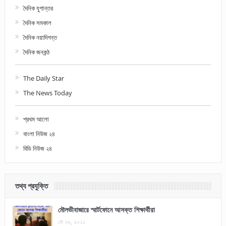
দৈনিক যুগান্তর
দৈনিক সমকাল
দৈনিক নয়াদিগন্ত
দৈনিক জনকন্ঠ
The Daily Star
The News Today
প্রথম আলো
বাংলা নিউজ ২৪
বিডি নিউজ ২৪
তথ্য প্রযুক্তি
মৌলভীবাজারে স্মার্টফোনে আসক্ত শিক্ষার্থীরা
মে ২৯, ২০২১