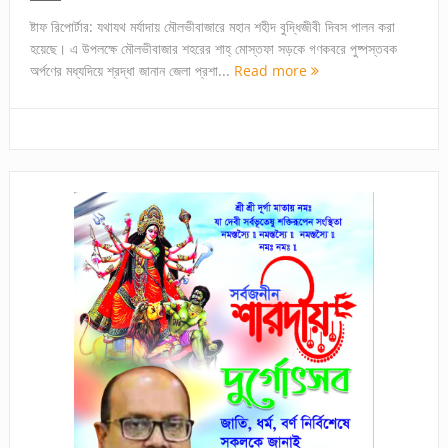
ষ্টাফ রিপোর্টার: যথাযথ মর্যাদায় মৌলভীবাজারে মহান শহীদ বুদ্ধিজীবী দিবস পালন করা
হয়েছে। এ উপলক্ষে মৌলভীবাজার শহরের শাহ্ মোস্তফা সড়কে গণকবরে পুষ্পস্তবক
অর্পণের মধ্যদিয়ে শ্রদ্ধা জানান জেলা প্রশা...
Read more