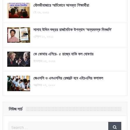
মৌলভীবাজারে স্মার্টফোনে আসক্ত শিক্ষার্থীরা
মে ২৯, ২০২১
সালাহ উদ্দিন শুভ্রর রাজনৈতিক উপন্যাস ‘অন্যমনস্ক দিনগুলি’
এপ্রিল ১০, ২০২১
কে কোথায় এগিয়ে- ৫ রাজ্যে বাকি ফল ঘোষণার
নভেম্বর ০৫, ২০২০
জেএসসি ও এসএসসির রেজাল্টে হবে এইচএসির ফলাফল
অক্টোবর ০৭, ২০২০
নিউজ সার্চ