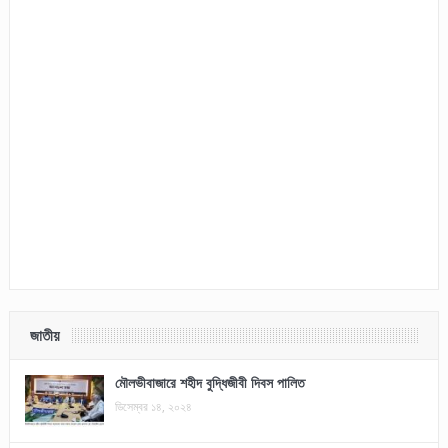
জাতীয়
মৌলভীবাজারে শহীদ বুদ্ধিজীবী দিবস পালিত
ডিসেম্বর ১৪, ২০২৪