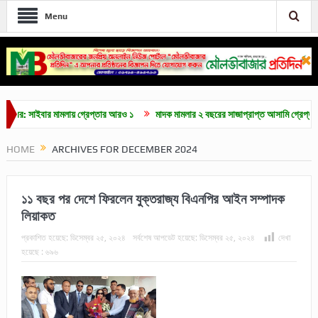
Menu
ইবার মামলায় গ্রেপ্তার আরও ১
মাদক মামলার ২ বছরের সাজাপ্রাপ্ত আসামি গ্রেপ্তার
মৌল
HOME
ARCHIVES FOR DECEMBER 2024
১১ বছর পর দেশে ফিরলেন যুক্তরাজ্য বিএনপির আইন সম্পাদক
লিয়াকত
প্রকাশিত হয়েছে:
ডিসেম্বর ২৫, ২০২৪
সর্বশেষ আপডেট হয়েছে:
ডিসেম্বর ২৫, ২০২৪
দেখা
হয়েছে :
৬৯৬