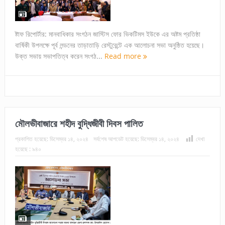
ষ্টাফ রিপোর্টার: মানবাধিকার সংগঠন জাস্টিস ফোর ভিকটিমস ইউকে এর অষ্টম প্রতিষ্ঠা
বার্ষিকী উপলক্ষে পূর্ব লন্ডনের তাড়াতাড়ি রেস্টুরেন্টে এক আলোচনা সভা অনুষ্ঠিত হয়েছে।
উক্ত সভায় সভাপতিত্ব করেন সংগঠ...
Read more
মৌলভীবাজারে শহীদ বুদ্ধিজীবী দিবস পালিত
প্রকাশিত হয়েছে:
ডিসেম্বর ১৪, ২০২৪
সর্বশেষ আপডেট হয়েছে:
ডিসেম্বর ১৪, ২০২৪
দেখা
হয়েছে :
৯৪০