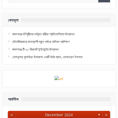
খেলাধূলা
কমলগঞ্জে মণিপুরীদের সর্ববৃহৎ ক্রীড়া প্রতিযোগিতার উদ্বোধন
মৌলভীবাজারে মাসব্যাপী স্কুল পর্যায়ে ভলিবল প্রশিক্ষণ
কমলগঞ্জে টি-২০ ক্রিকেট টুর্ণামেন্টের উদ্বোধন
খেলাধূলায় কুলাউড়া উপজেলা একটি উর্বর স্থান, তোফায়েল ইসলাম
আর্কাইভ
<
>
December 2024
▼