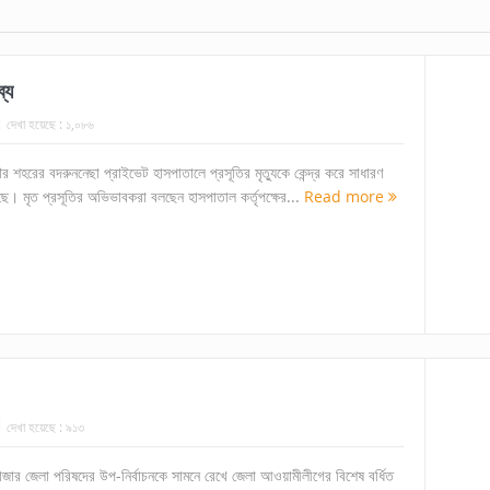
্য
দেখা হয়েছে :
১,০৮৬
ৌর শহরের বদরুননেছা প্রাইভেট হাসপাতালে প্রসূতির মৃত্যুকে কেন্দ্র করে সাধারণ
 হয়েছে। মৃত প্রসূতির অভিভাবকরা বলছেন হাসপাতাল কর্তৃপক্ষের...
Read more
দেখা হয়েছে :
৯১৩
বাজার জেলা পরিষদের উপ-নির্বাচনকে সামনে রেখে জেলা আওয়ামীলীগের বিশেষ বর্ধিত