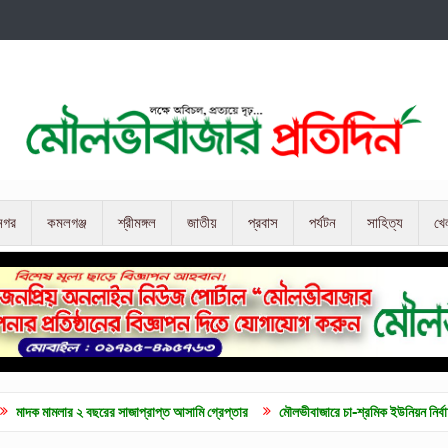
নগর
কমলগঞ্জ
শ্রীমঙ্গল
জাতীয়
প্রবাস
পর্যটন
সাহিত্য
খে
 বছরের সাজাপ্রাপ্ত আসামি গ্রেপ্তার
মৌলভীবাজারে চা-শ্রমিক ইউনিয়ন নির্বাচন ও দৈনিক ৫০০ ট