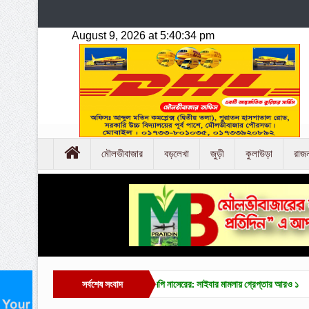
মৌলভীবাজার
বড়লেখা
জুড়ী
কুলাউড়া
রাজ
ে পড়া ভিডিওকে ‘এআই’ দাবি এমপি নাসেরের: সাইবার মামলায় গ্রেপ্তার আরও ১
সর্বশেষ সংবাদ
মাদক মামলার ২