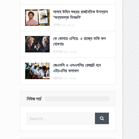
সালাহ উদ্দিন শুভ্রর রাজনৈতিক উপন্যাস
‘অন্যমনস্ক দিনগুলি’
এপ্রিল ১০, ২০২১
কে কোথায় এগিয়ে- ৫ রাজ্যে বাকি ফল
ঘোষণার
নভেম্বর ০৫, ২০২০
জেএসসি ও এসএসসির রেজাল্টে হবে
এইচএসির ফলাফল
অক্টোবর ০৭, ২০২০
নিউজ সার্চ