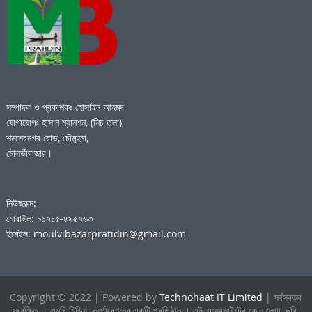
সম্পাদক ও প্রকাশকঃ হোসাইন আহমদ
যোগাযোগঃ হাসান ম্যানশন, (নিচ তলা),
শমসেরনগর রোড, চৌমূহনা,
মৌলভীবাজার।
নিউজরুম:
মোবাইল: ০১৭১৫-৪৯৫৭৬৩
ইমেইল: moulvibazarpratidin@gmail.com
Copyright © 2022 | Powered by
Technohaat IT Limited
| সর্বস্বত্ব
সংরক্ষিত । এমবি মিডিয়া কর্পোরেশনের একটি প্রতিষ্ঠান । এই ওয়েবসাইটের কোন লেখা, ছবি,