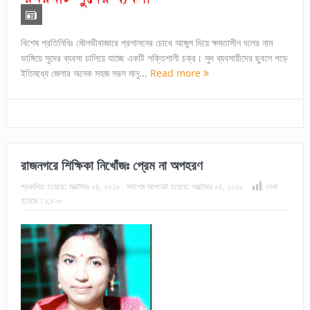
বিশেষ প্রতিনিধিঃ মৌলভীবাজারে প্রশাসনের চোখে আঙ্গুল দিয়ে ক্ষমতাসীন দলের নাম
ভাঙ্গিয়ে সুদের ব্যবসা চালিয়ে যাচ্ছে একটি শক্তিশালী চক্র। সুদ ব্যবসায়ীদের ছুবলে পড়ে
ইতিমধ্যে জেলার অনেক সহজ সরল মানু...
Read more
রাজনগরে শিক্ষিকা নিখোঁজঃ প্রেম না অপহরণ
প্রকাশিত হয়েছে:
অক্টোবর ০৪, ২০১৯
সর্বশেষ আপডেট হয়েছে:
অক্টোবর ০৪, ২০১৯
দেখা
হয়েছে :
১,৫২৮