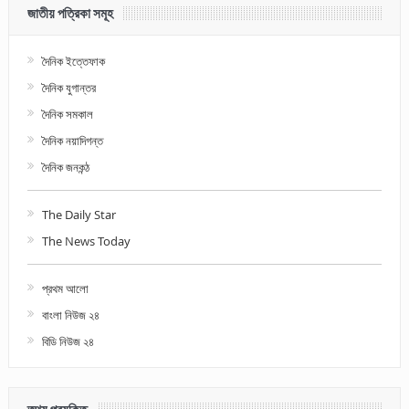
জাতীয় পত্রিকা সমূহ
দৈনিক ইত্তেফাক
দৈনিক যুগান্তর
দৈনিক সমকাল
দৈনিক নয়াদিগন্ত
দৈনিক জনকন্ঠ
The Daily Star
The News Today
প্রথম আলো
বাংলা নিউজ ২৪
বিডি নিউজ ২৪