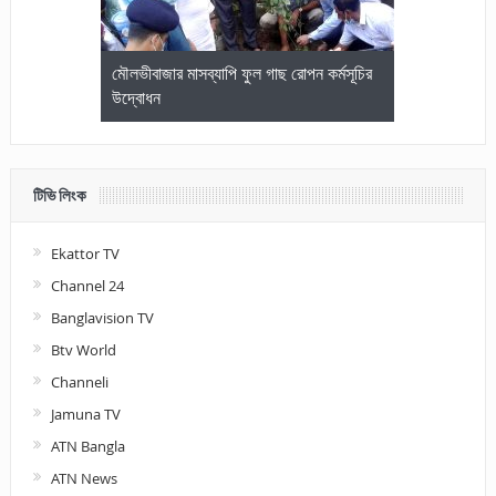
জেলা আইনজীবি
মৌলভীবাজার মাসব্যাপি ফুল গাছ রোপন কর্মসূচির
মৌলভীবাজারে কম
উদ্বোধন
আলোচনা ও পুরস
টিভি লিংক
Ekattor TV
Channel 24
Banglavision TV
Btv World
Channeli
Jamuna TV
ATN Bangla
ATN News