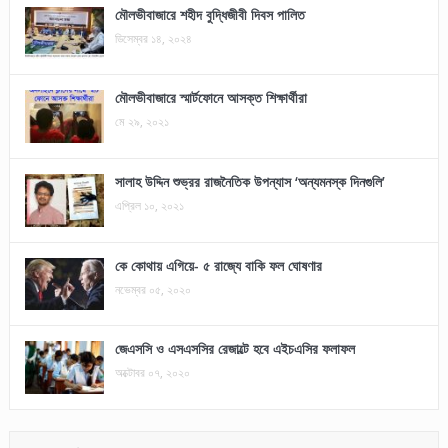
মৌলভীবাজারে শহীদ বুদ্ধিজীবী দিবস পালিত
ডিসেম্বর ১৪, ২০২৪
মৌলভীবাজারে স্মার্টফোনে আসক্ত শিক্ষার্থীরা
মে ২৯, ২০২১
সালাহ উদ্দিন শুভ্রর রাজনৈতিক উপন্যাস ‘অন্যমনস্ক দিনগুলি’
এপ্রিল ১০, ২০২১
কে কোথায় এগিয়ে- ৫ রাজ্যে বাকি ফল ঘোষণার
নভেম্বর ০৫, ২০২০
জেএসসি ও এসএসসির রেজাল্টে হবে এইচএসির ফলাফল
অক্টোবর ০৭, ২০২০