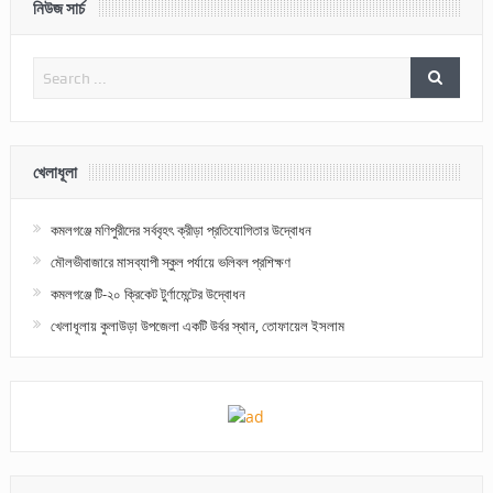
নিউজ সার্চ
খেলাধূলা
কমলগঞ্জে মণিপুরীদের সর্ববৃহৎ ক্রীড়া প্রতিযোগিতার উদ্বোধন
মৌলভীবাজারে মাসব্যাপী স্কুল পর্যায়ে ভলিবল প্রশিক্ষণ
কমলগঞ্জে টি-২০ ক্রিকেট টুর্ণামেন্টের উদ্বোধন
খেলাধূলায় কুলাউড়া উপজেলা একটি উর্বর স্থান, তোফায়েল ইসলাম