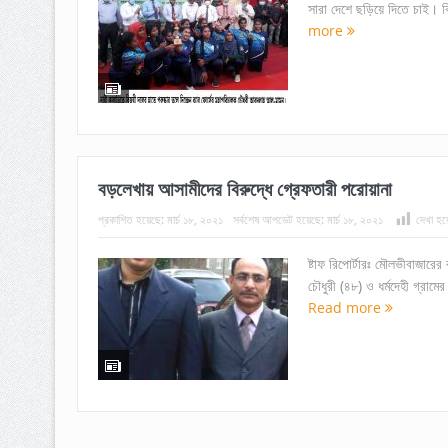
সারা দেশে ছড়িয়ে দিতে চাই। ক
more
বড়লেখায় আসামীদের বিরুদ্ধে গ্রেফতারী পরোয়ানা
প্রকাশিত হয়েছে:
মার্চ ১৮, ২০২১
সর্বশেষ আপডেট হয়েছে:
মার্চ ১৮, ২০২১
দেখা হয়
ষ্টাফ রিপোর্টারঃ মৌলভীবাজার
চৌধুরী (৪৮) ও ধর্মদেহী গ্রামে
Read more