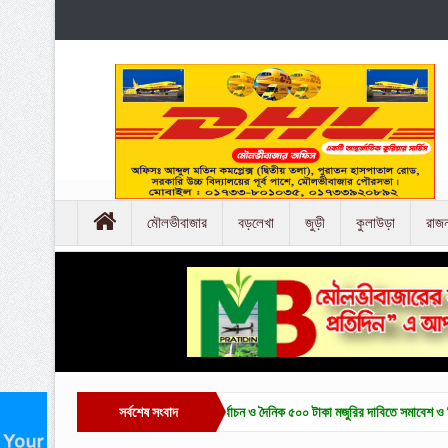
মৌলভীবাজার
বড়লেখা
জুড়ী
কুলাউড়া
রাজ
বাজারে চা-শ্রমিক ইউনিয়ন নির্বাচন ও দৈনিক ৫০০ টাকা মজুরির দাবিতে সমাবেশ ও বিক্ষোভ
সর্বশেষ সংবাদ
হাকালু