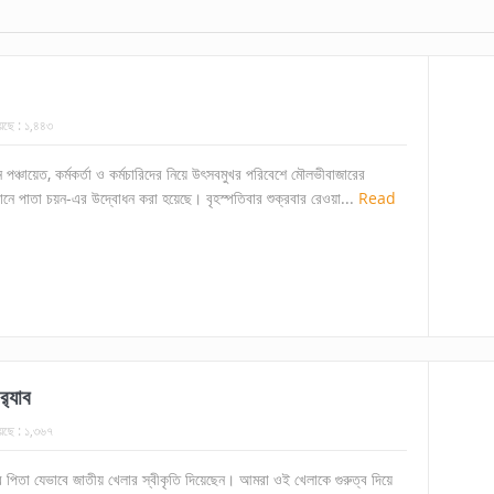
েছে :
১,৪৪৩
গান পঞ্চায়েত, কর্মকর্তা ও কর্মচারিদের নিয়ে উৎসবমুখর পরিবেশে মৌলভীবাজারের
নে পাতা চয়ন-এর উদ্বোধন করা হয়েছে। বৃহস্পতিবার শুক্রবার রেওয়া...
Read
‌্যাব
েছে :
১,৩৬৭
তির পিতা যেভাবে জাতীয় খেলার স্বীকৃতি দিয়েছেন। আমরা ওই খেলাকে গুরুত্ব দিয়ে