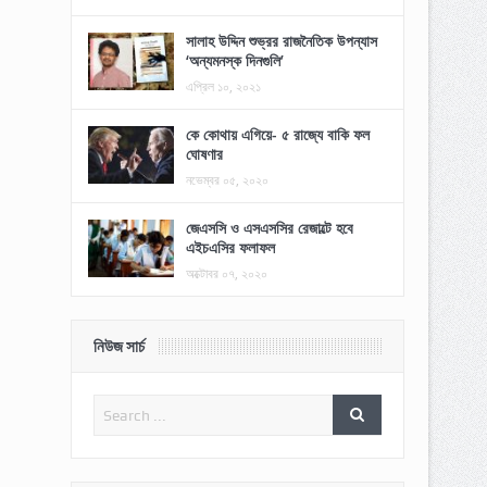
সালাহ উদ্দিন শুভ্রর রাজনৈতিক উপন্যাস
‘অন্যমনস্ক দিনগুলি’
এপ্রিল ১০, ২০২১
কে কোথায় এগিয়ে- ৫ রাজ্যে বাকি ফল
ঘোষণার
নভেম্বর ০৫, ২০২০
জেএসসি ও এসএসসির রেজাল্টে হবে
এইচএসির ফলাফল
অক্টোবর ০৭, ২০২০
নিউজ সার্চ