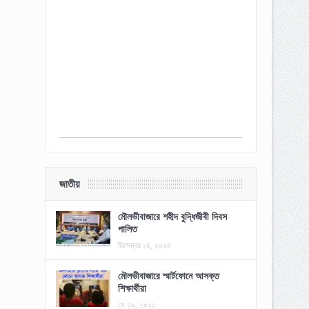
জাতীয়
মৌলভীবাজারে শহীদ বুদ্ধিজীবী দিবস
পালিত
ডিসেম্বর ১৪, ২০২৪
মৌলভীবাজারে স্মার্টফোনে আসক্ত
শিক্ষার্থীরা
মে ২৯, ২০২১