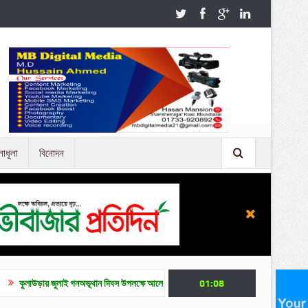
লাধূলা
বিনোদন
লাই গনঅভূথান দিবস উপলক্ষে আলোচনা সভা
জুলাই গণ অভ্যুত্থান দিবসে মৌলভীবাজারে নানা কর্মসূ
01:08