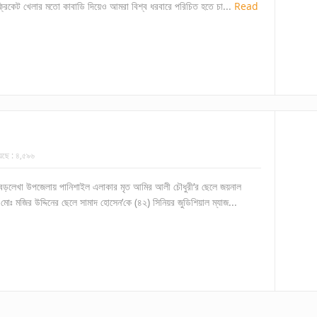
্রিকেট খেলার মতো কাবাডি দিয়েও আমরা বিশ্ব ধরবারে পরিচিত হতে চা...
Read
েছে :
৪,৫৯৬
ের বড়লেখা উপজেলায় পানিশাইল এলাকার মৃত আমির আলী চৌধুরী’র ছেলে জয়নাল
র মোঃ মজির উদ্দিনের ছেলে সামাদ হোসেন’কে (৪২) সিনিয়র জুডিশিয়াল ম্যাজ...