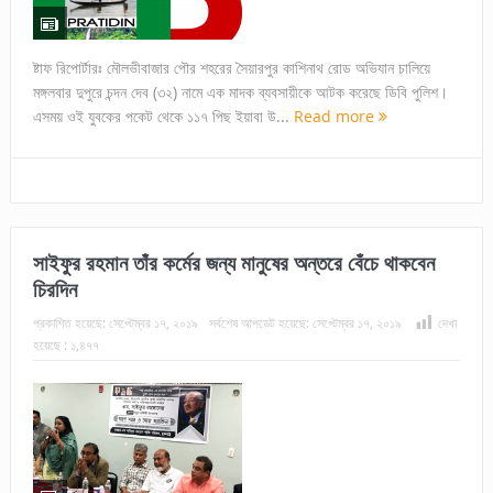
ষ্টাফ রিপোর্টারঃ মৌলভীবাজার পৌর শহরের সৈয়ারপুর কাশিনাথ রোড অভিযান চালিয়ে
মঙ্গলবার দুপুরে চন্দন দেব (৩২) নামে এক মাদক ব্যবসায়ীকে আটক করেছে ডিবি পুলিশ।
এসময় ওই যুবকের পকেট থেকে ১১৭ পিছ ইয়াবা উ...
Read more
সাইফুর রহমান তাঁর কর্মের জন্য মানুষের অন্তরে বেঁচে থাকবেন
চিরদিন
প্রকাশিত হয়েছে:
সেপ্টেম্বর ১৭, ২০১৯
সর্বশেষ আপডেট হয়েছে:
সেপ্টেম্বর ১৭, ২০১৯
দেখা
হয়েছে :
১,৪৭৭