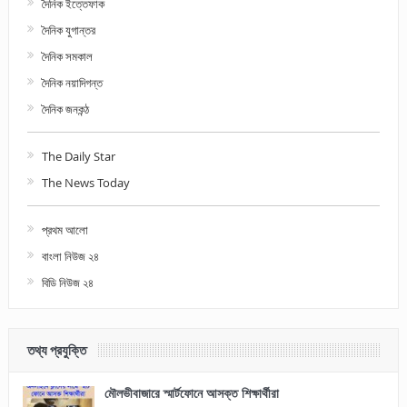
দৈনিক ইত্তেফাক
দৈনিক যুগান্তর
দৈনিক সমকাল
দৈনিক নয়াদিগন্ত
দৈনিক জনকন্ঠ
The Daily Star
The News Today
প্রথম আলো
বাংলা নিউজ ২৪
বিডি নিউজ ২৪
তথ্য প্রযুক্তি
মৌলভীবাজারে স্মার্টফোনে আসক্ত শিক্ষার্থীরা