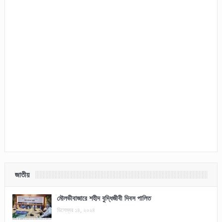
জাতীয়
মৌলভীবাজারে শহীদ বুদ্ধিজীবী দিবস পালিত
ডিসেম্বর ১৪, ২০২৪