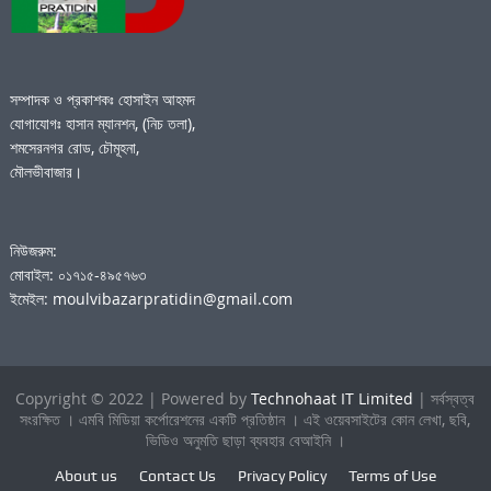
সম্পাদক ও প্রকাশকঃ হোসাইন আহমদ
যোগাযোগঃ হাসান ম্যানশন, (নিচ তলা),
শমসেরনগর রোড, চৌমূহনা,
মৌলভীবাজার।
নিউজরুম:
মোবাইল: ০১৭১৫-৪৯৫৭৬৩
ইমেইল: moulvibazarpratidin@gmail.com
Copyright © 2022 | Powered by
Technohaat IT Limited
| সর্বস্বত্ব
সংরক্ষিত । এমবি মিডিয়া কর্পোরেশনের একটি প্রতিষ্ঠান । এই ওয়েবসাইটের কোন লেখা, ছবি,
ভিডিও অনুমতি ছাড়া ব্যবহার বেআইনি ।
About us
Contact Us
Privacy Policy
Terms of Use