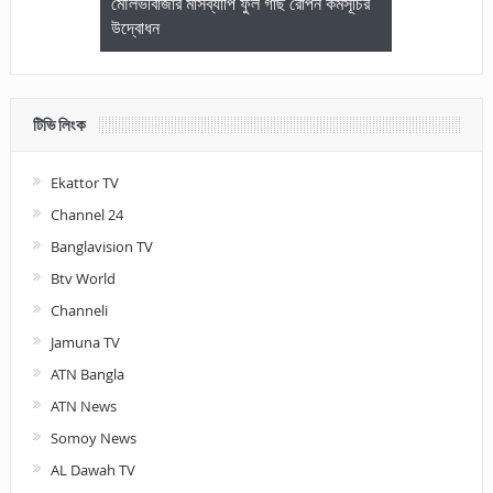
জেলা আইনজীবি
মৌলভীবাজার মাসব্যাপি ফুল গাছ রোপন কর্মসূচির
মৌলভীবাজারে কম
উদ্বোধন
আলোচনা ও পুরস
টিভি লিংক
Ekattor TV
Channel 24
Banglavision TV
Btv World
Channeli
Jamuna TV
ATN Bangla
ATN News
Somoy News
AL Dawah TV