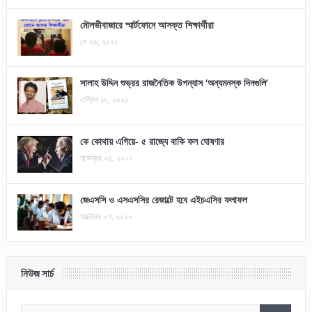
মৌলভীবাজারে স্মার্টফোনে আসক্ত শিক্ষার্থীরা
মে ২৯, ২০২১
সালাহ উদ্দিন শুভ্রর রাজনৈতিক উপন্যাস ‘অন্যমনস্ক দিনগুলি’
এপ্রিল ১০, ২০২১
কে কোথায় এগিয়ে- ৫ রাজ্যে বাকি ফল ঘোষণার
নভেম্বর ০৫, ২০২০
জেএসসি ও এসএসসির রেজাল্টে হবে এইচএসির ফলাফল
অক্টোবর ০৭, ২০২০
নিউজ সার্চ