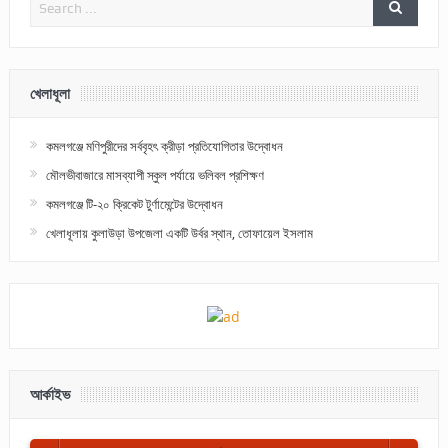
খেলাধূলা
কমলগঞ্জে মণিপুরীদের সর্ববৃহৎ ক্রীড়া প্রতিযোগিতার উদ্বোধন
মৌলভীবাজারে মাসব্যাপী স্কুল পর্যায়ে ভলিবল প্রশিক্ষণ
কমলগঞ্জে টি-২০ ক্রিকেট টুর্ণামেন্টের উদ্বোধন
খেলাধূলায় কুলাউড়া উপজেলা একটি উর্বর স্থান, তোফায়েল ইসলাম
আর্কাইভ