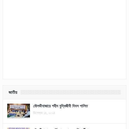
জাতীয়
মৌলভীবাজারে শহীদ বুদ্ধিজীবী দিবস পালিত
ডিসেম্বর ১৪, ২০২৪