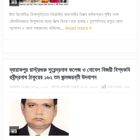
ষ্টাফ রিপোর্টারঃ ভিক্ষাবৃত্তিতে নিয়োজিত জনগোষ্ঠির বিকল্প কর্মসংস্থান সৃষ্টির লক্ষে
মৌলভীবাজারে ভিক্ষুকদের মধ্যে রিক্সা বিতরণ করা হয়েছে। বৃহস্পতিবার দুপুরে জেলা
প্রশাসন ও জেলা সমাজসেবা অফিসের...
Read more
ব্যারাকপুর রাস্ট্রগুরু সুরেন্দ্রনাথ কলেজ ও নোবেল বিজয়ী বিশ্বকবি
রবীন্দ্রনাথ ঠাকুরের ১৬২ তম জন্মজয়ন্তী উদযাপন
প্রকাশিত হয়েছে:
মে ১৮, ২০২৩
সর্বশেষ আপডেট হয়েছে:
মে ১৮, ২০২৩
দেখা হয়েছে :
৮৯৮