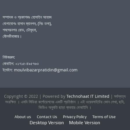
সম্পাদক ও প্রকাশকঃ হোসাইন আহমদ
যোগাযোগঃ হাসান ম্যানশন, (নিচ তলা),
শমসেরনগর রোড, চৌমূহনা,
মৌলভীবাজার।
নিউজরুম:
মোবাইল: ০১৭১৫-৪৯৫৭৬৩
ইমেইল: moulvibazarpratidin@gmail.com
Copyright © 2022 | Powered by
Technohaat IT Limited
| সর্বস্বত্ব
সংরক্ষিত । এমবি মিডিয়া কর্পোরেশনের একটি প্রতিষ্ঠান । এই ওয়েবসাইটের কোন লেখা, ছবি,
ভিডিও অনুমতি ছাড়া ব্যবহার বেআইনি ।
About us
Contact Us
Privacy Policy
Terms of Use
Desktop Version
Mobile Version