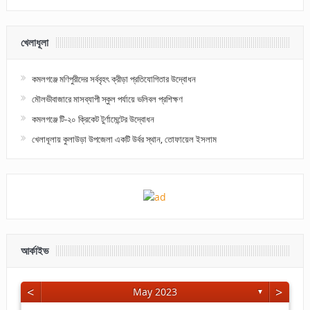
খেলাধূলা
কমলগঞ্জে মণিপুরীদের সর্ববৃহৎ ক্রীড়া প্রতিযোগিতার উদ্বোধন
মৌলভীবাজারে মাসব্যাপী স্কুল পর্যায়ে ভলিবল প্রশিক্ষণ
কমলগঞ্জে টি-২০ ক্রিকেট টুর্ণামেন্টের উদ্বোধন
খেলাধূলায় কুলাউড়া উপজেলা একটি উর্বর স্থান, তোফায়েল ইসলাম
আর্কাইভ
<
>
May 2023
▼