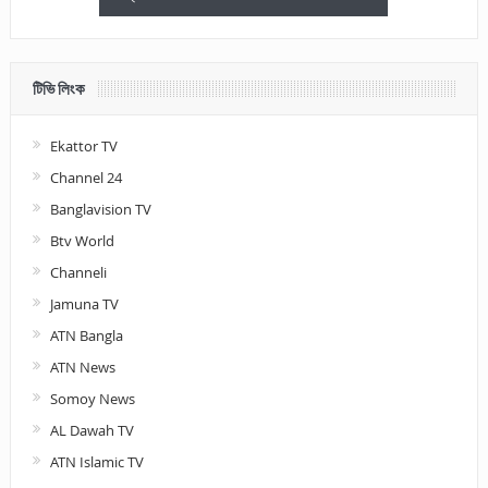
টিভি লিংক
Ekattor TV
Channel 24
Banglavision TV
Btv World
Channeli
Jamuna TV
ATN Bangla
ATN News
Somoy News
AL Dawah TV
ATN Islamic TV