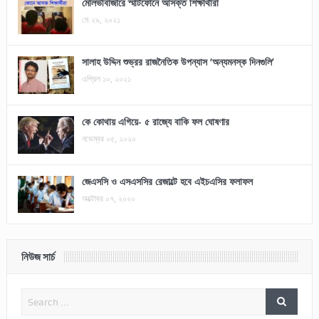
মৌলভীবাজারে স্মার্টফোনে আসক্ত শিক্ষার্থীরা
মে ২৯, ২০২১
সালাহ উদ্দিন শুভ্রর রাজনৈতিক উপন্যাস ‘অন্যমনস্ক দিনগুলি’
এপ্রিল ১০, ২০২১
কে কোথায় এগিয়ে- ৫ রাজ্যে বাকি ফল ঘোষণার
নভেম্বর ০৫, ২০২০
জেএসসি ও এসএসসির রেজাল্টে হবে এইচএসির ফলাফল
অক্টোবর ০৭, ২০২০
নিউজ সার্চ