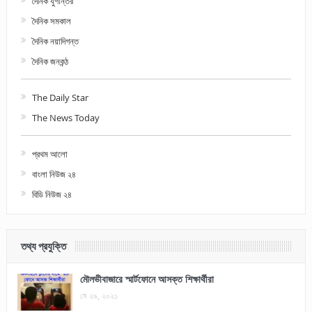
দৈনিক যুগান্তর
দৈনিক সমকাল
দৈনিক নয়াদিগন্ত
দৈনিক জনকন্ঠ
The Daily Star
The News Today
প্রথম আলো
বাংলা নিউজ ২৪
বিডি নিউজ ২৪
তথ্য প্রযুক্তি
মৌলভীবাজারে স্মার্টফোনে আসক্ত শিক্ষার্থীরা
মে ২৯, ২০২১