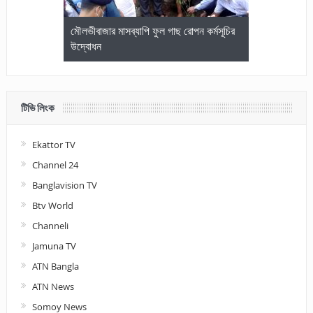
জেলা আইনজীবি
মৌলভীবাজার মাসব্যাপি ফুল গাছ রোপন কর্মসূচির
মৌলভীবাজারে কম
উদ্বোধন
আলোচনা ও পুরস
টিভি লিংক
Ekattor TV
Channel 24
Banglavision TV
Btv World
Channeli
Jamuna TV
ATN Bangla
ATN News
Somoy News