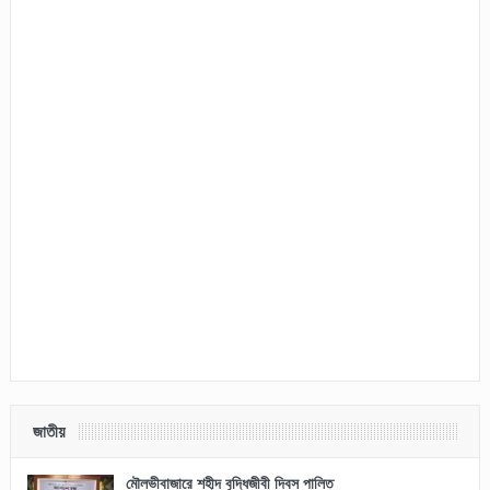
জাতীয়
মৌলভীবাজারে শহীদ বুদ্ধিজীবী দিবস পালিত