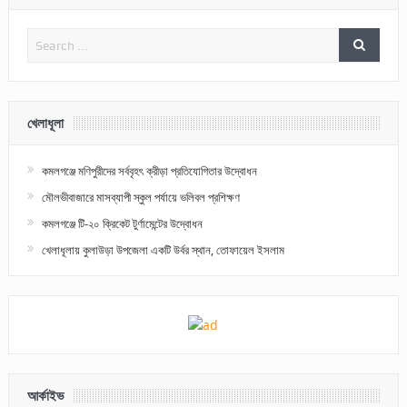
খেলাধূলা
কমলগঞ্জে মণিপুরীদের সর্ববৃহৎ ক্রীড়া প্রতিযোগিতার উদ্বোধন
মৌলভীবাজারে মাসব্যাপী স্কুল পর্যায়ে ভলিবল প্রশিক্ষণ
কমলগঞ্জে টি-২০ ক্রিকেট টুর্ণামেন্টের উদ্বোধন
খেলাধূলায় কুলাউড়া উপজেলা একটি উর্বর স্থান, তোফায়েল ইসলাম
আর্কাইভ