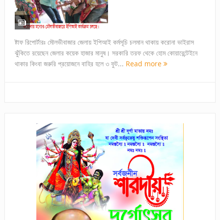
ষ্টাফ রিপোর্টারঃ মৌলভীবাজার জেলায় ইপিআই কর্মসূচি চলমান থাকায় করোনা ভাইরাস
ঝুঁকিতে রয়েছেন জেলার কয়েক হাজার মানুষ। সরকারি তরফ থেকে হোম কোয়ারেন্টেইনে
থাকার কিংবা জরুরি প্রয়োজনে বাহির হলে ৩ ফুট...
Read more