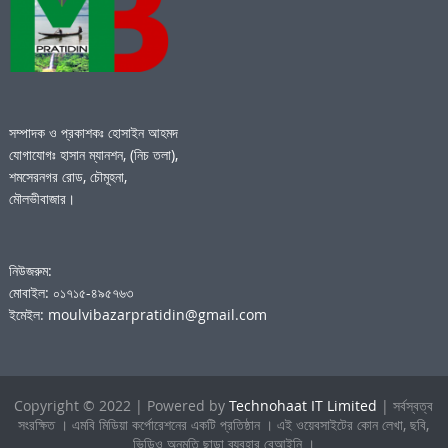
সম্পাদক ও প্রকাশকঃ হোসাইন আহমদ
যোগাযোগঃ হাসান ম্যানশন, (নিচ তলা),
শমসেরনগর রোড, চৌমূহনা,
মৌলভীবাজার।
নিউজরুম:
মোবাইল: ০১৭১৫-৪৯৫৭৬৩
ইমেইল: moulvibazarpratidin@gmail.com
Copyright © 2022 | Powered by
Technohaat IT Limited
| সর্বস্বত্ব
সংরক্ষিত । এমবি মিডিয়া কর্পোরেশনের একটি প্রতিষ্ঠান । এই ওয়েবসাইটের কোন লেখা, ছবি,
ভিডিও অনুমতি ছাড়া ব্যবহার বেআইনি ।