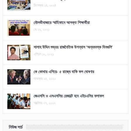
ডিসেম্বর ১৪, ২০২৪
মৌলভীবাজারে স্মার্টফোনে আসক্ত শিক্ষার্থীরা
মে ২৯, ২০২১
সালাহ উদ্দিন শুভ্রর রাজনৈতিক উপন্যাস ‘অন্যমনস্ক দিনগুলি’
এপ্রিল ১০, ২০২১
কে কোথায় এগিয়ে- ৫ রাজ্যে বাকি ফল ঘোষণার
নভেম্বর ০৫, ২০২০
জেএসসি ও এসএসসির রেজাল্টে হবে এইচএসির ফলাফল
অক্টোবর ০৭, ২০২০
নিউজ সার্চ