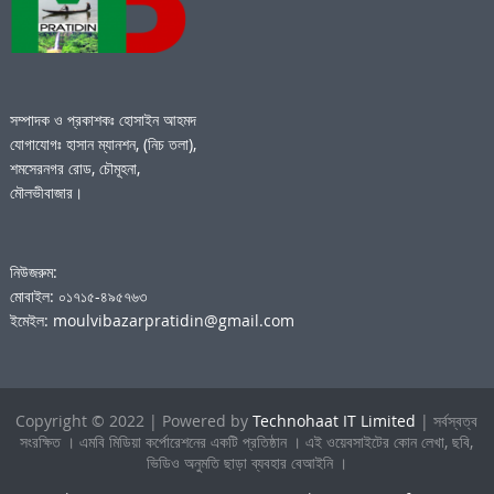
সম্পাদক ও প্রকাশকঃ হোসাইন আহমদ
যোগাযোগঃ হাসান ম্যানশন, (নিচ তলা),
শমসেরনগর রোড, চৌমূহনা,
মৌলভীবাজার।
নিউজরুম:
মোবাইল: ০১৭১৫-৪৯৫৭৬৩
ইমেইল: moulvibazarpratidin@gmail.com
Copyright © 2022 | Powered by
Technohaat IT Limited
| সর্বস্বত্ব
সংরক্ষিত । এমবি মিডিয়া কর্পোরেশনের একটি প্রতিষ্ঠান । এই ওয়েবসাইটের কোন লেখা, ছবি,
ভিডিও অনুমতি ছাড়া ব্যবহার বেআইনি ।