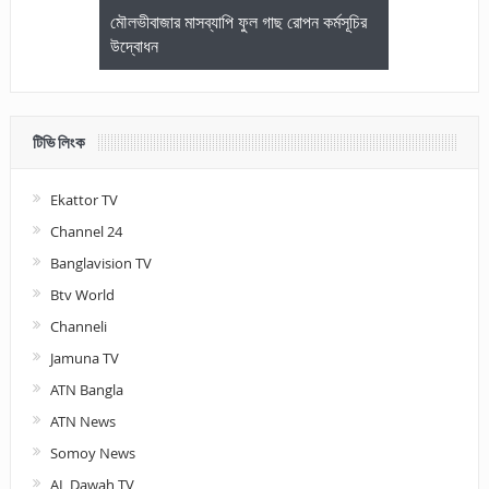
জেলা আইনজীবি
মৌলভীবাজার মাসব্যাপি ফুল গাছ রোপন কর্মসূচির
মৌলভীবাজারে কম
উদ্বোধন
আলোচনা ও পুরস
টিভি লিংক
Ekattor TV
Channel 24
Banglavision TV
Btv World
Channeli
Jamuna TV
ATN Bangla
ATN News
Somoy News
AL Dawah TV