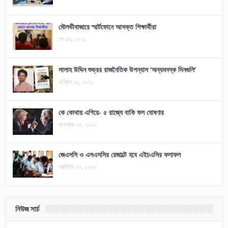
মৌলভীবাজারে স্মার্টফোনে আসক্ত শিক্ষার্থীরা
মে ২৯, ২০২১
সালাহ উদ্দিন শুভ্রর রাজনৈতিক উপন্যাস ‘অন্যমনস্ক দিনগুলি’
এপ্রিল ১০, ২০২১
কে কোথায় এগিয়ে- ৫ রাজ্যে বাকি ফল ঘোষণার
নভেম্বর ০৫, ২০২০
জেএসসি ও এসএসসির রেজাল্টে হবে এইচএসির ফলাফল
অক্টোবর ০৭, ২০২০
নিউজ সার্চ