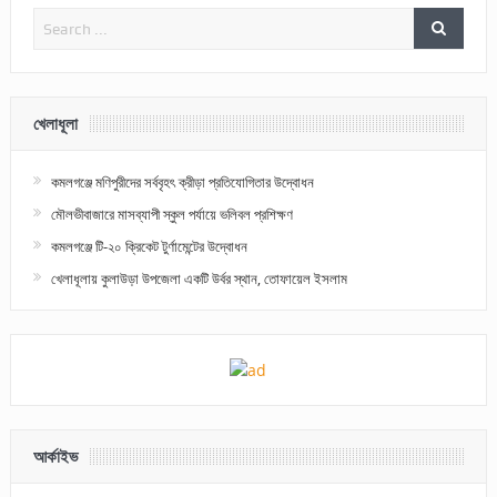
খেলাধূলা
কমলগঞ্জে মণিপুরীদের সর্ববৃহৎ ক্রীড়া প্রতিযোগিতার উদ্বোধন
মৌলভীবাজারে মাসব্যাপী স্কুল পর্যায়ে ভলিবল প্রশিক্ষণ
কমলগঞ্জে টি-২০ ক্রিকেট টুর্ণামেন্টের উদ্বোধন
খেলাধূলায় কুলাউড়া উপজেলা একটি উর্বর স্থান, তোফায়েল ইসলাম
আর্কাইভ