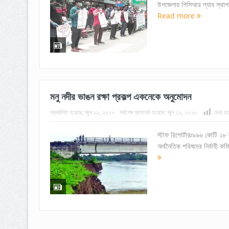
উপজেলায় পিসিআর ল্যাব স্থাপন
Read more
মনু নদীর ভাঙন রক্ষা প্রকল্প একনেকে অনুমোদন
প্রকাশিত হয়েছে:
জুন ২২, ২০২০
সর্বশেষ আপডেট হয়েছে:
জুন ২২, ২০২০
দেখা হয়
স্টাফ রিপোর্টারঃ৯৯৬ কোটি ২৮ 
অর্থনৈতিক পরিষদের নির্বাহী 