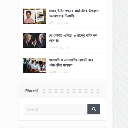
সালাহ উদ্দিন শুভ্রর রাজনৈতিক উপন্যাস
‘অন্যমনস্ক দিনগুলি’
এপ্রিল ১০, ২০২১
কে কোথায় এগিয়ে- ৫ রাজ্যে বাকি ফল
ঘোষণার
নভেম্বর ০৫, ২০২০
জেএসসি ও এসএসসির রেজাল্টে হবে
এইচএসির ফলাফল
অক্টোবর ০৭, ২০২০
নিউজ সার্চ