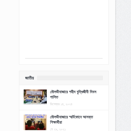
জাতীয়
মৌলভীবাজারে শহীদ বুদ্ধিজীবী দিবস
পালিত
ডিসেম্বর ১৪, ২০২৪
মৌলভীবাজারে স্মার্টফোনে আসক্ত
শিক্ষার্থীরা
মে ২৯, ২০২১