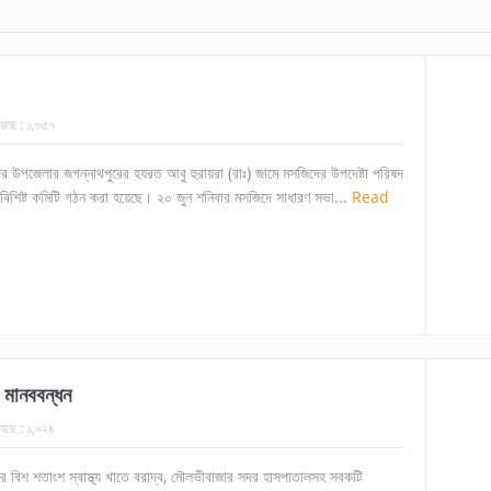
েছে :
১,৬৫৭
দর উপজেলার জগন্নাথপুরের হযরত আবু হুরায়রা (রাঃ) জামে মসজিদের উপদেষ্টা পরিষদ
 বিশিষ্ট কমিটি গঠন করা হয়েছে। ২০ জুন শনিবার মসজিদে সাধারণ সভা...
Read
 মানববন্ধন
েছে :
১,০২৪
ের বিশ শতাংশ স্বাস্থ্য খাতে বরাদ্ব, মৌলভীবাজার সদর হাসপাতালসহ সবকটি