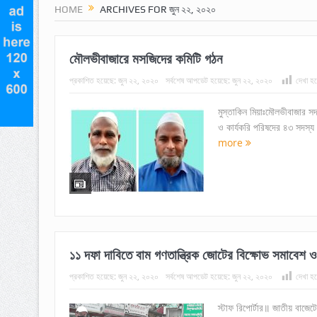
HOME
ARCHIVES FOR জুন ২২, ২০২০
মৌলভীবাজারে মসজিদের কমিটি গঠন
প্রকাশিত হয়েছে:
জুন ২২, ২০২০
সর্বশেষ আপডেট হয়েছে:
জুন ২২, ২০২০
দেখা হয়
মুস্তাকিন মিয়াঃমৌলভীবাজার স
ও কার্যকরি পরিষদের ৪৩ সদস্য
more
১১ দফা দাবিতে বাম গণতান্ত্রিক জোটের বিক্ষোভ সমাবেশ ও
প্রকাশিত হয়েছে:
জুন ২২, ২০২০
সর্বশেষ আপডেট হয়েছে:
জুন ২২, ২০২০
দেখা হয়
স্টাফ রিপোর্টার॥ জাতীয় বাজেট