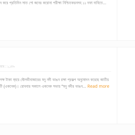
 করে প্রতিদিন সাত শো জনের করোনা পরীক্ষা নিশ্চিতকরনসহ ১১ দফা দাবিতে...
েছে :
১,১৪৯
লক্ষ টাকা ব্যয়ে মৌলভীবাজারের মনু নদী ভাঙন রক্ষা প্রকল্প অনুমোদন করেছে জাতীয়
কমিটি (একনেক)। রোববার সকালে একনেক সভায় “মনু নদীর ভাঙন...
Read more