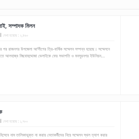
াই, সম্পাদক মিলন
দেখা হয়েছে :
২,৪৬০
ছর পর রাজনগর উপজেলা আ’লীগের ত্রি-বার্ষিক সম্মেলন সম্পন্ন হয়েছে। সম্মেলনে
িতে আলহাজ্ব মিছবাহুদ্দোজা ভেলাইকে ফের সভাপতি ও মনসুরনগর ইউনিয়ন...
ে
দেখা হয়েছে :
১,৭৮০
হিসেবে নাম তালিকাভুক্ত না করায় নেতাকর্মীদের নিয়ে সম্মেলন স্থল ত্যাগ করার