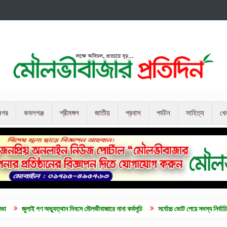
নগর
কমলগঞ্জ
শ্রীমঙ্গল
জাতীয়
প্রবাস
পর্যটন
সাহিত্য
খে
অভ্যুত্থান দিবসে মৌলভীবাজারে নানা কর্মসূচি
সর্বোচ্চ ভোট পেয়ে সদস্য নির্বাচিত হলেন ব্যারিস্ট