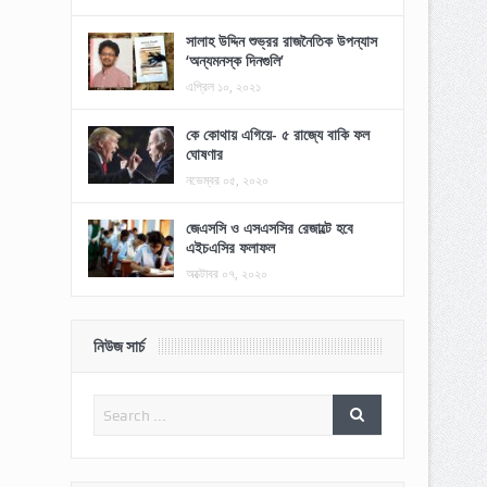
সালাহ উদ্দিন শুভ্রর রাজনৈতিক উপন্যাস
‘অন্যমনস্ক দিনগুলি’
এপ্রিল ১০, ২০২১
কে কোথায় এগিয়ে- ৫ রাজ্যে বাকি ফল
ঘোষণার
নভেম্বর ০৫, ২০২০
জেএসসি ও এসএসসির রেজাল্টে হবে
এইচএসির ফলাফল
অক্টোবর ০৭, ২০২০
নিউজ সার্চ