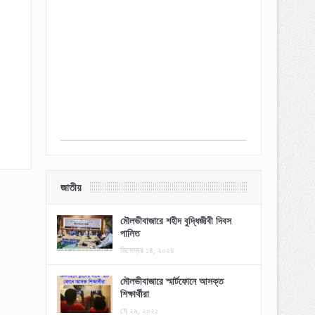
জাতীয়
মৌলভীবাজারে শহীদ বুদ্ধিজীবী দিবস
পালিত
ডিসেম্বর ১৪, ২০২৪
মৌলভীবাজারে স্মার্টফোনে আসক্ত
শিক্ষার্থীরা
মে ২৯, ২০২১