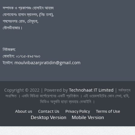
সম্পাদক ও প্রকাশকঃ হোসাইন আহমদ
যোগাযোগঃ হাসান ম্যানশন, (নিচ তলা),
শমসেরনগর রোড, চৌমূহনা,
মৌলভীবাজার।
নিউজরুম:
মোবাইল: ০১৭১৫-৪৯৫৭৬৩
ইমেইল: moulvibazarpratidin@gmail.com
Copyright © 2022 | Powered by
Technohaat IT Limited
| সর্বস্বত্ব
সংরক্ষিত । এমবি মিডিয়া কর্পোরেশনের একটি প্রতিষ্ঠান । এই ওয়েবসাইটের কোন লেখা, ছবি,
ভিডিও অনুমতি ছাড়া ব্যবহার বেআইনি ।
About us
Contact Us
Privacy Policy
Terms of Use
Desktop Version
Mobile Version