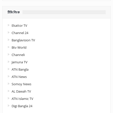
টিভি লিংক
Ekattor TV
Channel 24
Banglavision TV
Btv World
Channeli
Jamuna TV
ATN Bangla
ATN News
Somoy News
AL Dawah TV
ATN Islamic TV
Digi Bangla 24