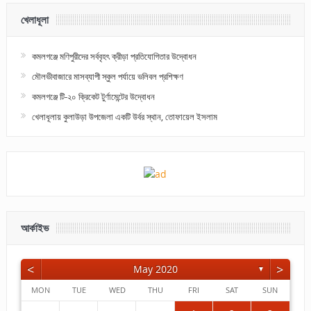
খেলাধূলা
কমলগঞ্জে মণিপুরীদের সর্ববৃহৎ ক্রীড়া প্রতিযোগিতার উদ্বোধন
মৌলভীবাজারে মাসব্যাপী স্কুল পর্যায়ে ভলিবল প্রশিক্ষণ
কমলগঞ্জে টি-২০ ক্রিকেট টুর্ণামেন্টের উদ্বোধন
খেলাধূলায় কুলাউড়া উপজেলা একটি উর্বর স্থান, তোফায়েল ইসলাম
আর্কাইভ
<
>
May 2020
▼
MON
TUE
WED
THU
FRI
SAT
SUN