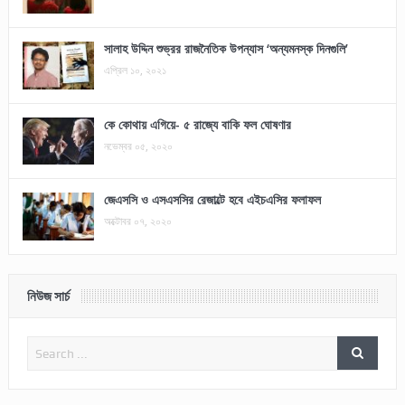
সালাহ উদ্দিন শুভ্রর রাজনৈতিক উপন্যাস ‘অন্যমনস্ক দিনগুলি’
এপ্রিল ১০, ২০২১
কে কোথায় এগিয়ে- ৫ রাজ্যে বাকি ফল ঘোষণার
নভেম্বর ০৫, ২০২০
জেএসসি ও এসএসসির রেজাল্টে হবে এইচএসির ফলাফল
অক্টোবর ০৭, ২০২০
নিউজ সার্চ