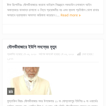
ষ্টাফ রিপোর্টারঃ মৌলভীবাজারে করোনা ভাইরাস নিয়ন্ত্রনে লকডাউন চলাকালে আইন
অমান্যকরে যানবাহন চালানো ও নিত্য প্রয়োজনীয় নয় এমন ব্যবসা প্রতিষ্ঠান খোলা রাখার
অপরাধে ভ্রাম্যমান আদালত জরিমানা করেছেন।...
Read more
মৌলভীবাজারে ইউপি সদস্যের মৃত্যু
প্রকাশিত হয়েছে:
মে ০৬, ২০২০
সর্বশেষ আপডেট হয়েছে:
মে ০৬, ২০২০
দেখা হয়েছে :
১,৫৭৭
মুস্তাকিন মিয়াঃ মৌলভীবাজার সদর উপজেলার ১১ নং মোস্তফাপুর ইউপির ৬ নং ওয়ার্ডের