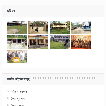
ছবি ঘর
জাতীয় পত্রিকা সমূহ
দৈনিক ইত্তেফাক
দৈনিক যুগান্তর
দৈনিক সমকাল