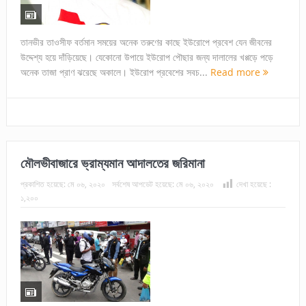
তানভীর তাওসীফ বর্তমান সময়ের অনেক তরুণের কাছে ইউরোপে প্রবেশ যেন জীবনের
উদ্দেশ্য হয়ে দাঁড়িয়েছে। যেকোনো উপায়ে ইউরোপ পৌছার জন্য দালালের খপ্পড়ে পড়ে
অনেক তাজা প্রাণ ঝরেছে অকালে। ইউরোপ প্রবেশের সবচ...
Read more
মৌলভীবাজারে ভ্রাম্যমান আদালতের জরিমানা
প্রকাশিত হয়েছে:
মে ০৬, ২০২০
সর্বশেষ আপডেট হয়েছে:
মে ০৬, ২০২০
দেখা হয়েছে :
১,২০০