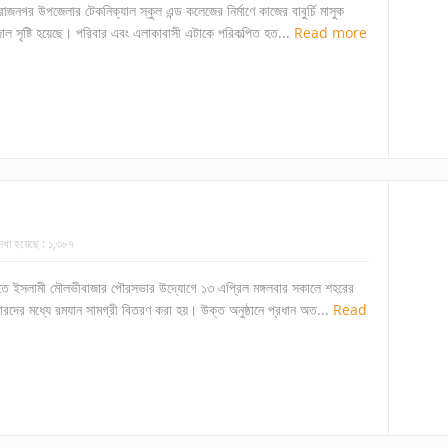
 রাজনগর উপজেলার টেকনিক্যাল স্কুল এন্ড কলেজের নির্মাণে কাজের বাবুর্চি মাসুক
রজাল সৃষ্টি হয়েছে। পরিবার এবং এলাকাবাসী এটাকে পরিকল্পিত হত...
Read more
েখা হয়েছে :
১,৩৮৭
ায়াতে ইসলামী মৌলভীবাজার পৌরসভার উদ্যোগে ১৩ এপ্রিল মঙ্গলবার সকালে শহরের
ারদের মধ্যে রমযান সামগ্রী বিতরণ করা হয়। উক্ত অনুষ্ঠানে প্রধান অত...
Read