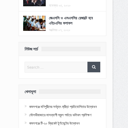
নভেম্বর ০৫, ২০২০
জেএসসি ও এসএসসির রেজাল্টে হবে
এইচএসির ফলাফল
অক্টোবর ০৭, ২০২০
নিউজ সার্চ
খেলাধূলা
কমলগঞ্জে মণিপুরীদের সর্ববৃহৎ ক্রীড়া প্রতিযোগিতার উদ্বোধন
মৌলভীবাজারে মাসব্যাপী স্কুল পর্যায়ে ভলিবল প্রশিক্ষণ
কমলগঞ্জে টি-২০ ক্রিকেট টুর্ণামেন্টের উদ্বোধন