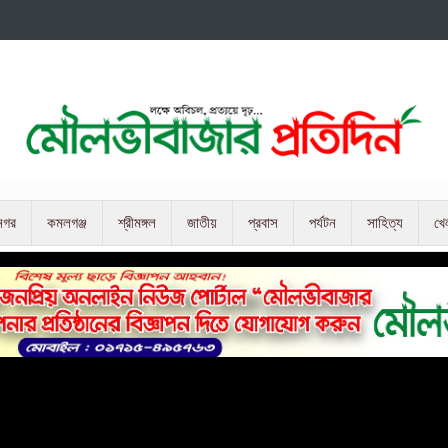
নগর
কমলগঞ্জ
শ্রীমঙ্গল
জাতীয়
প্রবাস
পর্যটন
সাহিত্য
খে