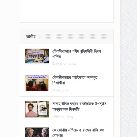
জাতীয়
মৌলভীবাজারে শহীদ বুদ্ধিজীবী দিবস
পালিত
ডিসেম্বর ১৪, ২০২৪
মৌলভীবাজারে স্মার্টফোনে আসক্ত
শিক্ষার্থীরা
মে ২৯, ২০২১
সালাহ উদ্দিন শুভ্রর রাজনৈতিক উপন্যাস
‘অন্যমনস্ক দিনগুলি’
এপ্রিল ১০, ২০২১
কে কোথায় এগিয়ে- ৫ রাজ্যে বাকি ফল
ঘোষণার