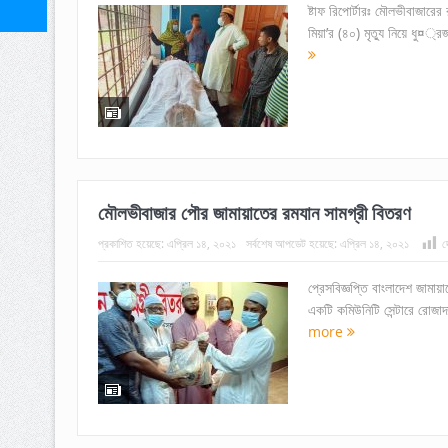
ষ্টাফ রিপোর্টারঃ মৌলভীবাজারের
মিয়া’র (৪০) মৃত্যু নিয়ে ধু¤্
মৌলভীবাজার পৌর জামায়াতের রমযান সামগ্রী বিতরণ
প্রকাশিত হয়েছে:
এপ্রিল ১৪, ২০২১
সর্বশেষ আপডেট হয়েছে:
এপ্রিল ১৪, ২০২১
দ
প্রেসবিজ্ঞপ্তি বাংলাদেশ জাম
একটি কমিউনিটি সেন্টারে রোজাদ
more