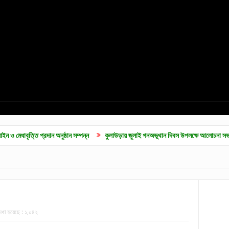
রদান অনুষ্ঠান সম্পন্ন
কুলাউড়ায় জুলাই গনঅভূথান দিবস উপলক্ষে আলোচনা সভা
জুলাই গণ 
েখা হয়েছে :
১,০৪২