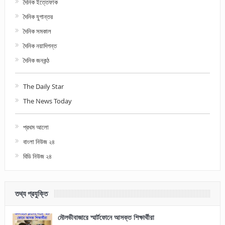
দৈনিক ইত্তেফাক
দৈনিক যুগান্তর
দৈনিক সমকাল
দৈনিক নয়াদিগন্ত
দৈনিক জনকন্ঠ
The Daily Star
The News Today
প্রথম আলো
বাংলা নিউজ ২৪
বিডি নিউজ ২৪
তথ্য প্রযুক্তি
মৌলভীবাজারে স্মার্টফোনে আসক্ত শিক্ষার্থীরা