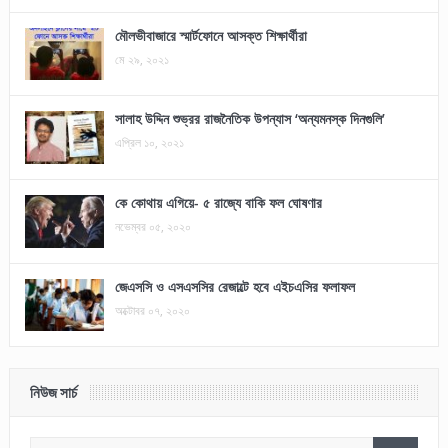
মৌলভীবাজারে স্মার্টফোনে আসক্ত শিক্ষার্থীরা
মে ২৯, ২০২১
সালাহ উদ্দিন শুভ্রর রাজনৈতিক উপন্যাস ‘অন্যমনস্ক দিনগুলি’
এপ্রিল ১০, ২০২১
কে কোথায় এগিয়ে- ৫ রাজ্যে বাকি ফল ঘোষণার
নভেম্বর ০৫, ২০২০
জেএসসি ও এসএসসির রেজাল্টে হবে এইচএসির ফলাফল
অক্টোবর ০৭, ২০২০
নিউজ সার্চ