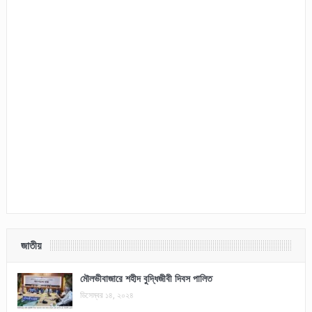
জাতীয়
মৌলভীবাজারে শহীদ বুদ্ধিজীবী দিবস পালিত
ডিসেম্বর ১৪, ২০২৪