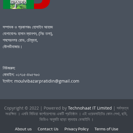
সম্পাদক ও প্রকাশকঃ হোসাইন আহমদ
যোগাযোগঃ হাসান ম্যানশন, (নিচ তলা),
শমসেরনগর রোড, চৌমূহনা,
মৌলভীবাজার।
নিউজরুম:
মোবাইল: ০১৭১৫-৪৯৫৭৬৩
ইমেইল: moulvibazarpratidin@gmail.com
Copyright © 2022 | Powered by
Technohaat IT Limited
| সর্বস্বত্ব
সংরক্ষিত । এমবি মিডিয়া কর্পোরেশনের একটি প্রতিষ্ঠান । এই ওয়েবসাইটের কোন লেখা, ছবি,
ভিডিও অনুমতি ছাড়া ব্যবহার বেআইনি ।
About us
Contact Us
Privacy Policy
Terms of Use