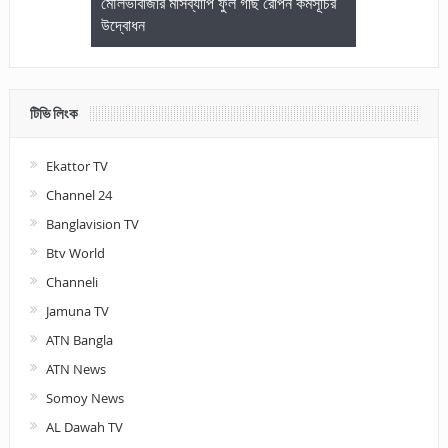
জেলা আইনজীবি
মৌলভীবাজার মাসব্যাপি ফুল গাছ রোপন কর্মসূচির
মৌলভীবাজারে কম
উদ্বোধন
আলোচনা ও পুরস
টিভি লিংক
Ekattor TV
Channel 24
Banglavision TV
Btv World
Channeli
Jamuna TV
ATN Bangla
ATN News
Somoy News
AL Dawah TV