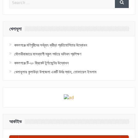
খেলাধূলা
কমলগঞ্জে মণিপুরীদের সর্ববৃহৎ ক্রীড়া প্রতিযোগিতার উদ্বোধন
মৌলভীবাজারে মাসব্যাপী স্কুল পর্যায়ে ভলিবল প্রশিক্ষণ
কমলগঞ্জে টি-২০ ক্রিকেট টুর্ণামেন্টের উদ্বোধন
খেলাধূলায় কুলাউড়া উপজেলা একটি উর্বর স্থান, তোফায়েল ইসলাম
আর্কাইভ