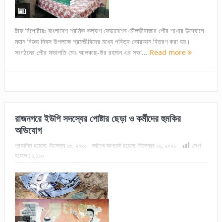
ষ্টাফ রিপোর্টারঃ বাংলাদেশ শ্রমিক কল্যাণ ফেডারেশন মৌলভীবাজার পৌর শাখার উদ্যোগে
মহান বিজয় দিবস উপলক্ষে শ্রমজীবিদের মধ্যে পবিত্র কোরআন বিতরণ করা হয়।
সংগঠনের পৌর সভাপতি মোঃ আলকাছ-উর রহমান এর সভা...
Read more
রাজনগরে ইউপি সদস্যের পোষ্টার ছেড়া ও কর্মীদের হুমকির
অভিযোগ
প্রকাশিত হয়েছে:
ডিসেম্বর ১৬, ২০২১
সর্বশেষ আপডেট হয়েছে:
ডিসেম্বর ১৬, ২০২১
দেখা
হয়েছে :
১,১১৩