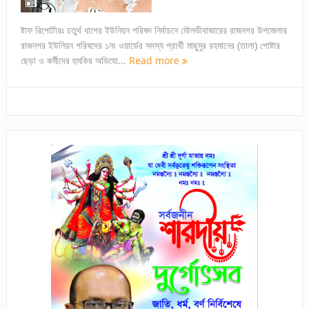
ষ্টাফ রিপোর্টারঃ চতুর্থ ধাপের ইউনিয়ন পরিষদ নির্বাচনে মৌলভীবাজারের রাজনগর উপজেলার
রাজনগর ইউনিয়ন পরিষদের ১নং ওয়ার্ডের সদস্য প্রার্থী মাছুমুর রহমানের (তালা) পোষ্টার
ছেড়া ও কর্মীদের হুমকির অভিযো...
Read more