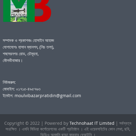
সম্পাদক ও প্রকাশকঃ হোসাইন আহমদ
যোগাযোগঃ হাসান ম্যানশন, (নিচ তলা),
শমসেরনগর রোড, চৌমূহনা,
মৌলভীবাজার।
নিউজরুম:
মোবাইল: ০১৭১৫-৪৯৫৭৬৩
ইমেইল: moulvibazarpratidin@gmail.com
Copyright © 2022 | Powered by
Technohaat IT Limited
| সর্বস্বত্ব
সংরক্ষিত । এমবি মিডিয়া কর্পোরেশনের একটি প্রতিষ্ঠান । এই ওয়েবসাইটের কোন লেখা, ছবি,
ভিডিও অনুমতি ছাড়া ব্যবহার বেআইনি ।