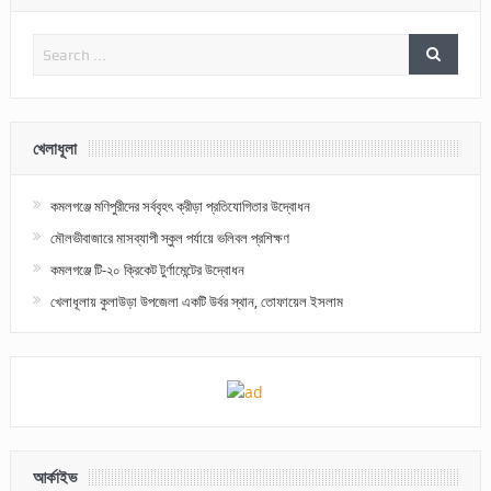
খেলাধূলা
কমলগঞ্জে মণিপুরীদের সর্ববৃহৎ ক্রীড়া প্রতিযোগিতার উদ্বোধন
মৌলভীবাজারে মাসব্যাপী স্কুল পর্যায়ে ভলিবল প্রশিক্ষণ
কমলগঞ্জে টি-২০ ক্রিকেট টুর্ণামেন্টের উদ্বোধন
খেলাধূলায় কুলাউড়া উপজেলা একটি উর্বর স্থান, তোফায়েল ইসলাম
আর্কাইভ