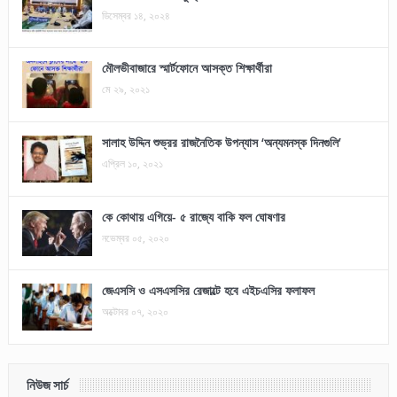
ডিসেম্বর ১৪, ২০২৪
মৌলভীবাজারে স্মার্টফোনে আসক্ত শিক্ষার্থীরা
মে ২৯, ২০২১
সালাহ উদ্দিন শুভ্রর রাজনৈতিক উপন্যাস ‘অন্যমনস্ক দিনগুলি’
এপ্রিল ১০, ২০২১
কে কোথায় এগিয়ে- ৫ রাজ্যে বাকি ফল ঘোষণার
নভেম্বর ০৫, ২০২০
জেএসসি ও এসএসসির রেজাল্টে হবে এইচএসির ফলাফল
অক্টোবর ০৭, ২০২০
নিউজ সার্চ