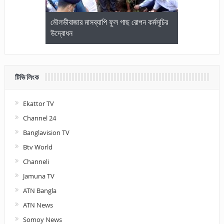
জেলা আইনজীবি
মৌলভীবাজার মাসব্যাপি ফুল গাছ রোপন কর্মসূচির
মৌলভীবাজারে কম
উদ্বোধন
আলোচনা ও পুরস
টিভি লিংক
Ekattor TV
Channel 24
Banglavision TV
Btv World
Channeli
Jamuna TV
ATN Bangla
ATN News
Somoy News