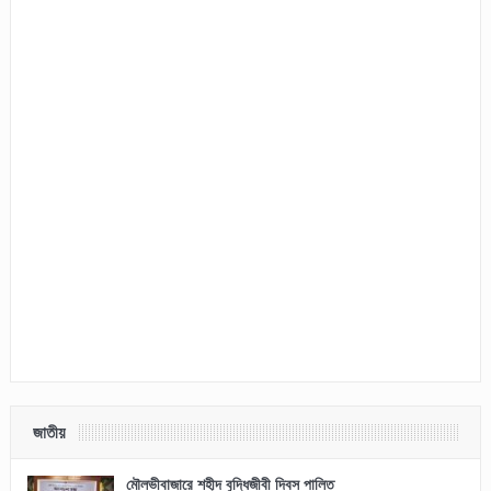
জাতীয়
মৌলভীবাজারে শহীদ বুদ্ধিজীবী দিবস পালিত