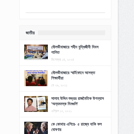
জাতীয়
মৌলভীবাজারে শহীদ বুদ্ধিজীবী দিবস
পালিত
ডিসেম্বর ১৪, ২০২৪
মৌলভীবাজারে স্মার্টফোনে আসক্ত
শিক্ষার্থীরা
মে ২৯, ২০২১
সালাহ উদ্দিন শুভ্রর রাজনৈতিক উপন্যাস
‘অন্যমনস্ক দিনগুলি’
এপ্রিল ১০, ২০২১
কে কোথায় এগিয়ে- ৫ রাজ্যে বাকি ফল
ঘোষণার