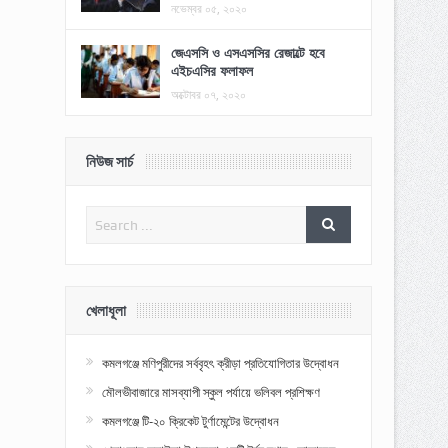
নভেম্বর ০৫, ২০২০
জেএসসি ও এসএসসির রেজাল্টে হবে
এইচএসির ফলাফল
অক্টোবর ০৭, ২০২০
নিউজ সার্চ
খেলাধূলা
কমলগঞ্জে মণিপুরীদের সর্ববৃহৎ ক্রীড়া প্রতিযোগিতার উদ্বোধন
মৌলভীবাজারে মাসব্যাপী স্কুল পর্যায়ে ভলিবল প্রশিক্ষণ
কমলগঞ্জে টি-২০ ক্রিকেট টুর্ণামেন্টের উদ্বোধন