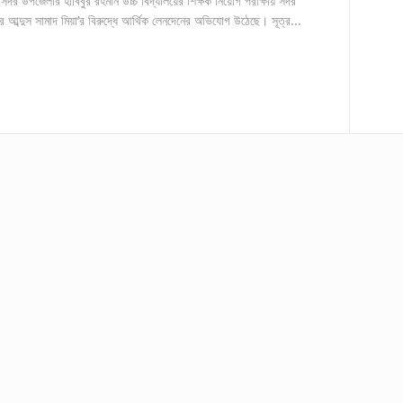
সদর উপজেলার হাবিবুর রহমান উচ্চ বিদ্যালয়ের শিক্ষক নিয়োগ পরীক্ষায় সদর
র আব্দুস সামাদ মিয়া’র বিরুদ্ধে আর্থিক লেনদেনের অভিযোগ উঠেছে। সূত্র...