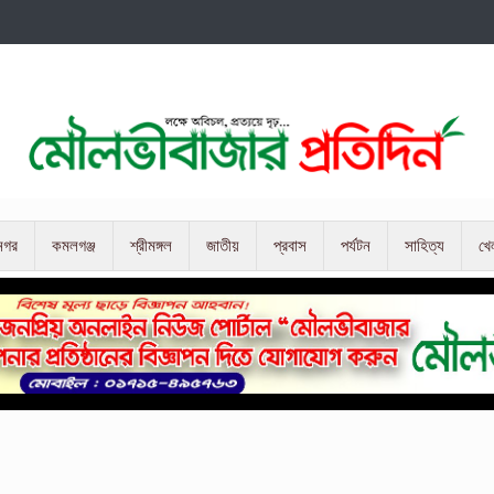
নগর
কমলগঞ্জ
শ্রীমঙ্গল
জাতীয়
প্রবাস
পর্যটন
সাহিত্য
খে