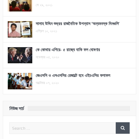
মে ২৯, ২০২১
সালাহ উদ্দিন শুভ্রর রাজনৈতিক উপন্যাস ‘অন্যমনস্ক দিনগুলি’
এপ্রিল ১০, ২০২১
কে কোথায় এগিয়ে- ৫ রাজ্যে বাকি ফল ঘোষণার
নভেম্বর ০৫, ২০২০
জেএসসি ও এসএসসির রেজাল্টে হবে এইচএসির ফলাফল
অক্টোবর ০৭, ২০২০
নিউজ সার্চ