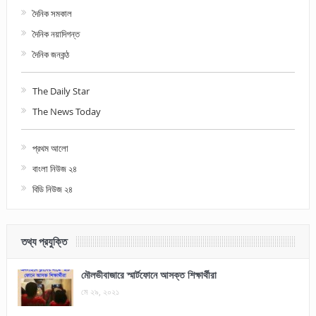
দৈনিক সমকাল
দৈনিক নয়াদিগন্ত
দৈনিক জনকন্ঠ
The Daily Star
The News Today
প্রথম আলো
বাংলা নিউজ ২৪
বিডি নিউজ ২৪
তথ্য প্রযুক্তি
মৌলভীবাজারে স্মার্টফোনে আসক্ত শিক্ষার্থীরা
মে ২৯, ২০২১