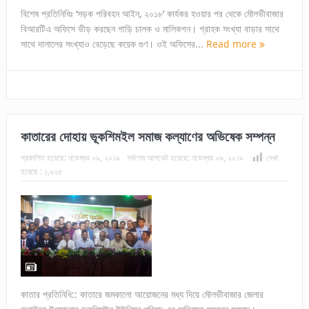
বিশেষ প্রতিনিধিঃ ‘সড়ক পরিবহন আইন, ২০১৮’ কার্যকর হওয়ার পর থেকে মৌলভীবাজার
বিআরটিএ অফিসে ভীড় করছেন গাড়ি চালক ও মালিকগন। গ্রাহক সংখ্যা বাড়ার সাথে
সাথে দালালের সংখ্যাও বেড়েছে কয়েক গুণ। ওই অফিসের...
Read more
কাতারের দোহায় ভূকশিমইল সমাজ কল্যাণের অভিষেক সম্পন্ন
প্রকাশিত হয়েছে:
নভেম্বর ০৯, ২০১৯
সর্বশেষ আপডেট হয়েছে:
নভেম্বর ০৯, ২০১৯
দেখা
হয়েছে :
১,৬২৫
কাতার প্রতিনিধি:: কাতারে জমকালো আয়োজনের মধ্য দিয়ে মৌলভীবাজার জেলার