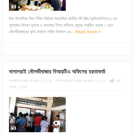
ষ্টাফ রিপোর্টারঃ সিনে টিউন মিডিয়া আয়োজিত জাতীয় শর্ট-ফিল্ম প্রতিযোগিতা’১৯ এর
পুরস্কার বিতরণ বুধবার ৬ নভেম্বর বিশ্ব সাহিত্য কেন্দ্রে অনুষ্ঠিত হয়েছে। এতে
মৌলভীবাজারের কৃতি সন্তান শাহীন ইকবাল এর...
Read more
দালালরাই মৌলভীবাজার বিআরটিএ অফিসের হরতাকর্তা
প্রকাশিত হয়েছে:
নভেম্বর ০৯, ২০১৯
সর্বশেষ আপডেট হয়েছে:
নভেম্বর ০৯, ২০১৯
দেখা
হয়েছে :
৩,৪৩৯