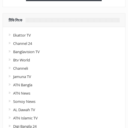
টিভি লিংক
Ekattor TV
Channel 24
Banglavision TV
Btv World
Channeli
Jamuna TV
ATN Bangla
ATN News
Somoy News
AL Dawah TV
ATN Islamic TV
Digi Bangla 24