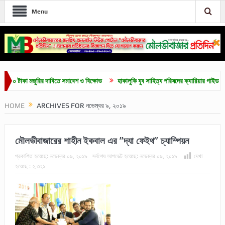
Menu
া মজুরির দাবিতে সমাবেশ ও বিক্ষোভ
হাকালুকি যুব সাহিত্য পরিষদের ক্যারিয়ার গাইডলাইন ও মেধাবৃত
HOME
ARCHIVES FOR নভেম্বর ৯, ২০১৯
মৌলভীবাজারের শাহীন ইকবাল এর ”দ্যা ফেইথ” চ্যাম্পিয়ন
প্রকাশিত হয়েছে:
নভেম্বর ০৯, ২০১৯
সর্বশেষ আপডেট হয়েছে:
নভেম্বর ০৯, ২০১৯
দেখা
হয়েছে :
২,৩২১