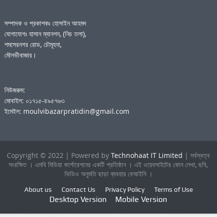
সম্পাদক ও প্রকাশকঃ হোসাইন আহমদ
যোগাযোগঃ হাসান ম্যানশন, (নিচ তলা),
শমসেরনগর রোড, চৌমূহনা,
মৌলভীবাজার।
নিউজরুম:
মোবাইল: ০১৭১৫-৪৯৫৭৬৩
ইমেইল: moulvibazarpratidin@gmail.com
Copyright © 2022 | Powered by
Technohaat IT Limited
| সর্বস্বত্ব
সংরক্ষিত । এমবি মিডিয়া কর্পোরেশনের একটি প্রতিষ্ঠান । এই ওয়েবসাইটের কোন লেখা, ছবি,
ভিডিও অনুমতি ছাড়া ব্যবহার বেআইনি ।
About us
Contact Us
Privacy Policy
Terms of Use
Desktop Version
Mobile Version