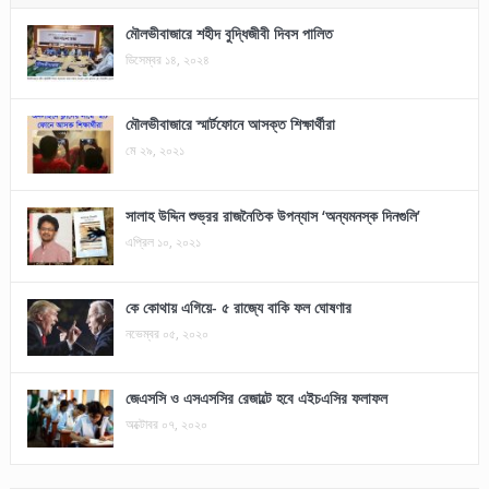
মৌলভীবাজারে শহীদ বুদ্ধিজীবী দিবস পালিত
ডিসেম্বর ১৪, ২০২৪
মৌলভীবাজারে স্মার্টফোনে আসক্ত শিক্ষার্থীরা
মে ২৯, ২০২১
সালাহ উদ্দিন শুভ্রর রাজনৈতিক উপন্যাস ‘অন্যমনস্ক দিনগুলি’
এপ্রিল ১০, ২০২১
কে কোথায় এগিয়ে- ৫ রাজ্যে বাকি ফল ঘোষণার
নভেম্বর ০৫, ২০২০
জেএসসি ও এসএসসির রেজাল্টে হবে এইচএসির ফলাফল
অক্টোবর ০৭, ২০২০