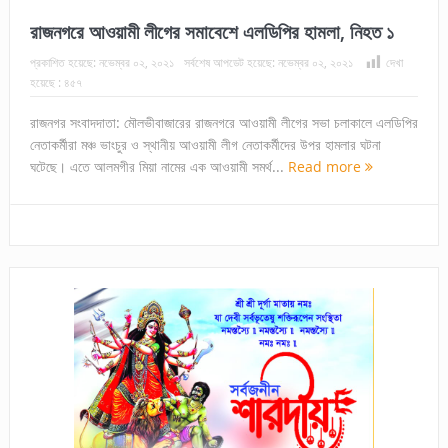
রাজনগরে আওয়ামী লীগের সমাবেশে এলডিপির হামলা, নিহত ১
প্রকাশিত হয়েছে:
নভেম্বর ০২, ২০২১
সর্বশেষ আপডেট হয়েছে:
নভেম্বর ০২, ২০২১
দেখা
হয়েছে :
৪৫৭
রাজনগর সংবাদদাতা: মৌলভীবাজারের রাজনগরে আওয়ামী লীগের সভা চলাকালে এলডিপির
নেতাকর্মীরা মঞ্চ ভাংচুর ও স্থানীয় আওয়ামী লীগ নেতাকর্মীদের উপর হামলার ঘটনা
ঘটেছে। এতে আলমগীর মিয়া নামের এক আওয়ামী সমর্থ...
Read more