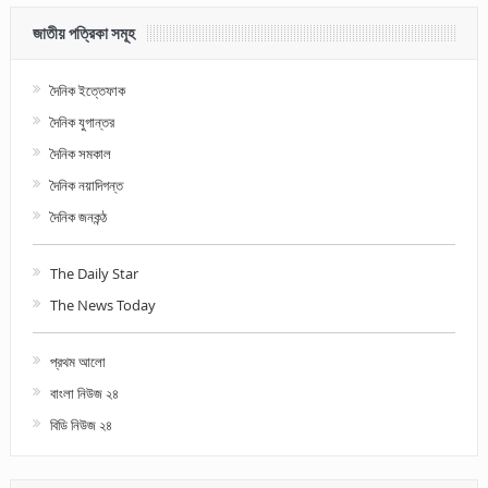
জাতীয় পত্রিকা সমূহ
দৈনিক ইত্তেফাক
দৈনিক যুগান্তর
দৈনিক সমকাল
দৈনিক নয়াদিগন্ত
দৈনিক জনকন্ঠ
The Daily Star
The News Today
প্রথম আলো
বাংলা নিউজ ২৪
বিডি নিউজ ২৪