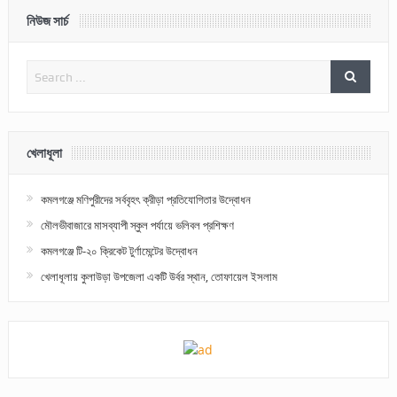
নিউজ সার্চ
খেলাধূলা
কমলগঞ্জে মণিপুরীদের সর্ববৃহৎ ক্রীড়া প্রতিযোগিতার উদ্বোধন
মৌলভীবাজারে মাসব্যাপী স্কুল পর্যায়ে ভলিবল প্রশিক্ষণ
কমলগঞ্জে টি-২০ ক্রিকেট টুর্ণামেন্টের উদ্বোধন
খেলাধূলায় কুলাউড়া উপজেলা একটি উর্বর স্থান, তোফায়েল ইসলাম