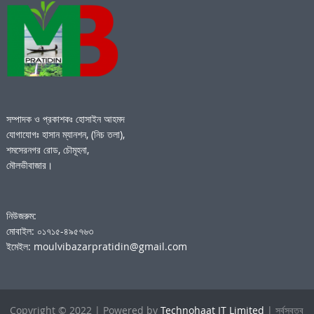
সম্পাদক ও প্রকাশকঃ হোসাইন আহমদ
যোগাযোগঃ হাসান ম্যানশন, (নিচ তলা),
শমসেরনগর রোড, চৌমূহনা,
মৌলভীবাজার।
নিউজরুম:
মোবাইল: ০১৭১৫-৪৯৫৭৬৩
ইমেইল: moulvibazarpratidin@gmail.com
Copyright © 2022 | Powered by
Technohaat IT Limited
| সর্বস্বত্ব