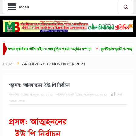
Menu
্যারিয়ার গাইডলাইন ও মেধাবৃত্তি প্রদান অনুষ্ঠান সম্পন্ন
কুলাউড়ায় জুলাই গনঅভূথান দিবস উপল
HOME
ARCHIVES FOR NOVEMBER 2021
প্রসঙ্গ: আত্মহননের ইউ.পি নির্বাচন
প্রকাশিত হয়েছে:
নভেম্বর ২১, ২০২১
সর্বশেষ আপডেট হয়েছে:
নভেম্বর ২১, ২০২১
দেখা
হয়েছে :
৮৫৪