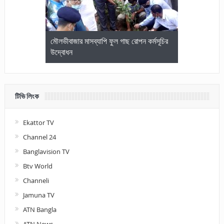
জেলা আইনজীবি
মৌলভীবাজার মাসব্যাপি ফুল গাছ রোপন কর্মসূচির
মৌলভীবাজারে কম
উদ্বোধন
আলোচনা ও পুরস
টিভি লিংক
Ekattor TV
Channel 24
Banglavision TV
Btv World
Channeli
Jamuna TV
ATN Bangla
ATN News